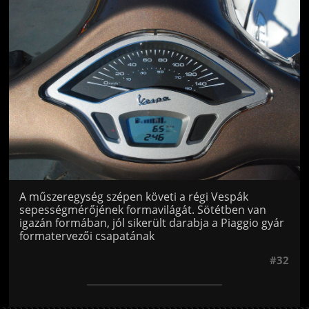
Jön még kép!
A műszeregység szépen követi a régi Vespák
sepességmérőjének formavilágát. Sötétben van
igazán formában, jól sikerült darabja a Piaggio gyár
formatervezői csapatának
#32