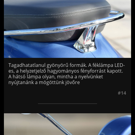
Tagadhatatlanul gyönyörű formák. A féklámpa LED-
es, a helyzetjelző hagyományos fényforrást kapott.
A hátsó lámpa olyan, mintha a nyelvünket
nyújtanánk a mögöttünk jövőre
#14
Jön még kép!