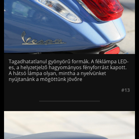
Tagadhatatlanul gyönyörű formák. A féklámpa LED-
es, a helyzetjelző hagyományos fényforrást kapott.
A hátsó lámpa olyan, mintha a nyelvünket
nyújtanánk a mögöttünk jövőre
#13
Jön még kép!