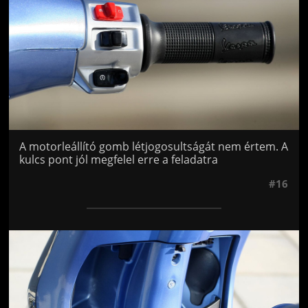
A motorleállító gomb létjogosultságát nem értem. A
kulcs pont jól megfelel erre a feladatra
#16
Jön még kép!