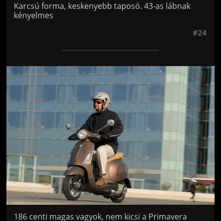
Karcsú forma, keskenyebb taposó. 43-as lábnak
kényelmes
#24
Jön még kép!
186 centi magas vagyok, nem kicsi a Primavera