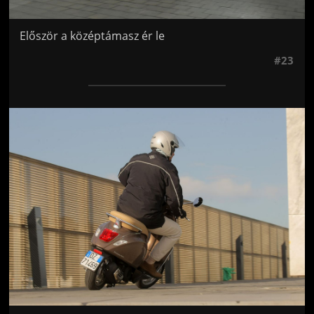
Először a középtámasz ér le
#23
Jön még kép!