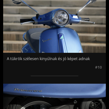
A tükrök szélesen kinyúlnak és jó képet adnak
#10
Jön még kép!