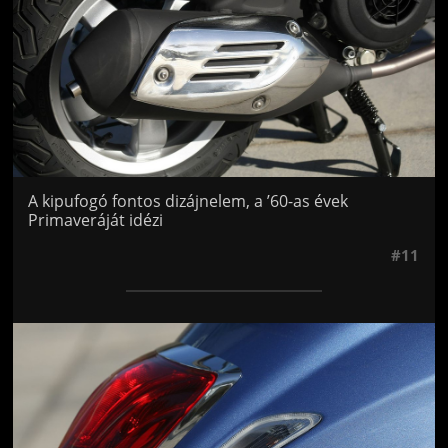
A kipufogó fontos dizájnelem, a ’60-as évek
Primaveráját idézi
#11
Jön még kép!