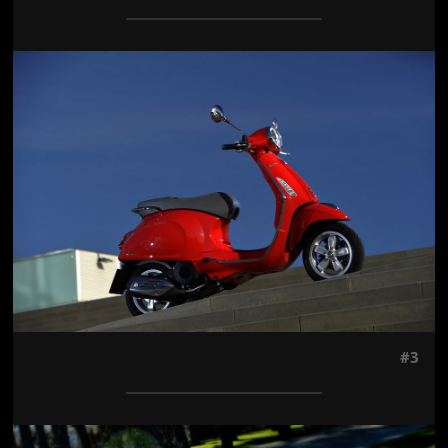
Jön még kép!
#3