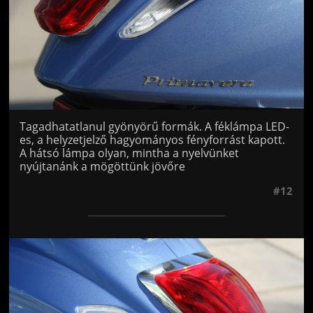
Tagadhatatlanul gyönyörű formák. A féklámpa LED-
es, a helyzetjelző hagyományos fényforrást kapott.
A hátsó lámpa olyan, mintha a nyelvünket
nyújtanánk a mögöttünk jövőre
#12
Jön még kép!