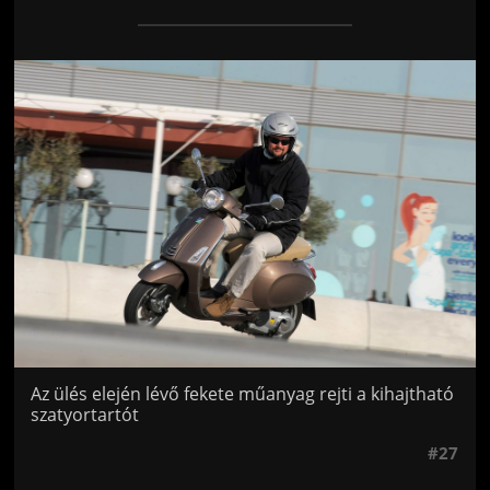
Jön még kép!
Az ülés elején lévő fekete műanyag rejti a kihajtható
szatyortartót
#27