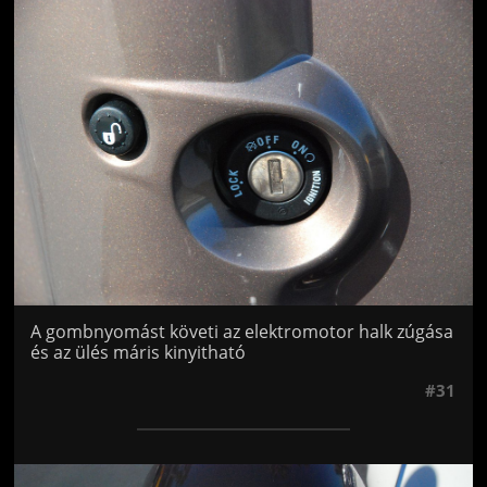
Jön még kép!
A gombnyomást követi az elektromotor halk zúgása
és az ülés máris kinyitható
#31