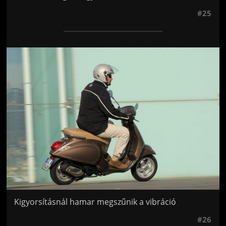
#25
Jön még kép!
Kigyorsításnál hamar megszűnik a vibráció
#26