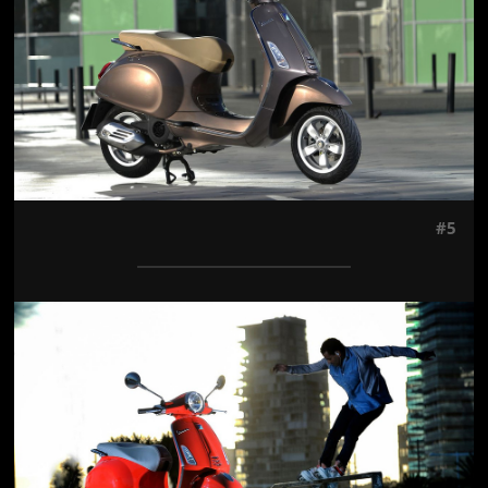
#5
Jön még kép!