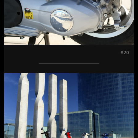
#20
Jön még kép!