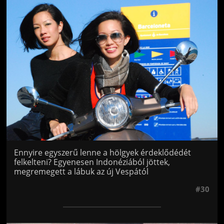
Jön még kép!
Ennyire egyszerű lenne a hölgyek érdeklődédét
felkelteni? Egyenesen Indonéziából jöttek,
megremegett a lábuk az új Vespától
#30