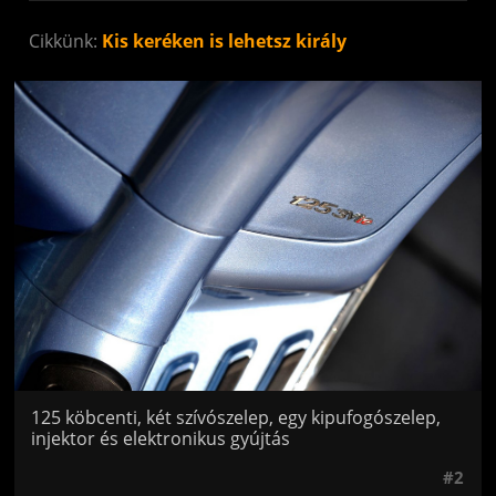
Cikkünk:
Kis keréken is lehetsz király
Jön még kép!
125 köbcenti, két szívószelep, egy kipufogószelep,
injektor és elektronikus gyújtás
#2