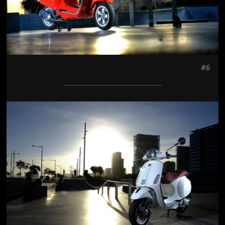
#6
Jön még kép!