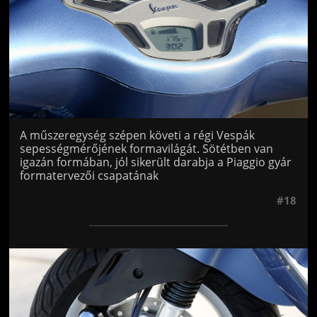
A műszeregység szépen követi a régi Vespák
sepességmérőjének formavilágát. Sötétben van
igazán formában, jól sikerült darabja a Piaggio gyár
formatervezői csapatának
#18
Jön még kép!