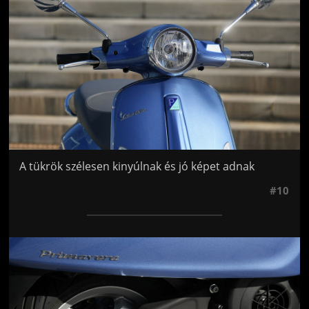
A tükrök szélesen kinyúlnak és jó képet adnak
#10
Jön még kép!