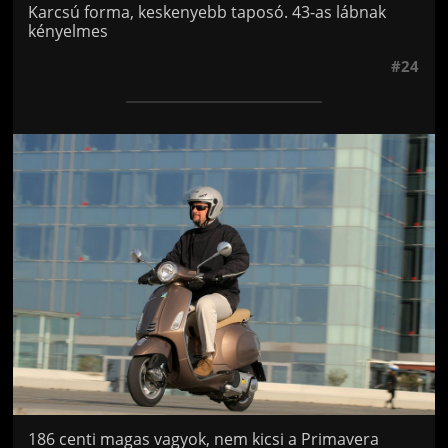
Karcsú forma, keskenyebb taposó. 43-as lábnak
kényelmes
#24
Jön még kép!
186 centi magas vagyok, nem kicsi a Primavera