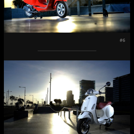
#6
Jön még kép!