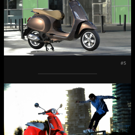
#5
Jön még kép!