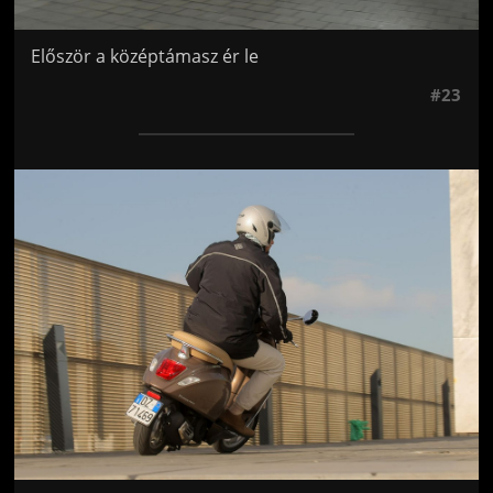
Először a középtámasz ér le
#23
Jön még kép!