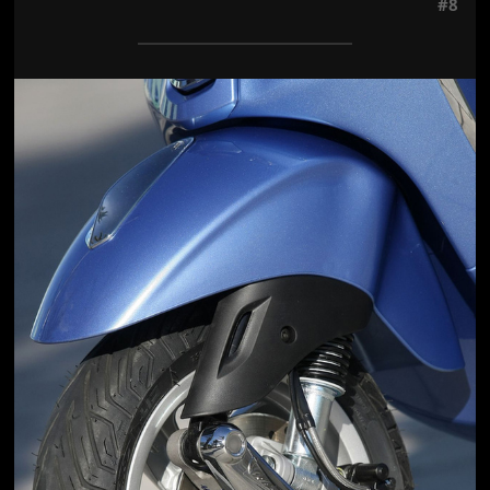
#8
Jön még kép!