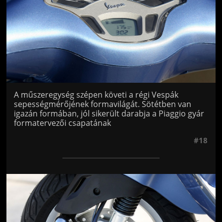
A műszeregység szépen követi a régi Vespák
sepességmérőjének formavilágát. Sötétben van
igazán formában, jól sikerült darabja a Piaggio gyár
formatervezői csapatának
#18
Jön még kép!