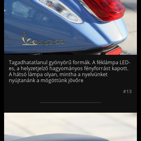
Tagadhatatlanul gyönyörű formák. A féklámpa LED-
es, a helyzetjelző hagyományos fényforrást kapott.
A hátsó lámpa olyan, mintha a nyelvünket
nyújtanánk a mögöttünk jövőre
#13
Jön még kép!