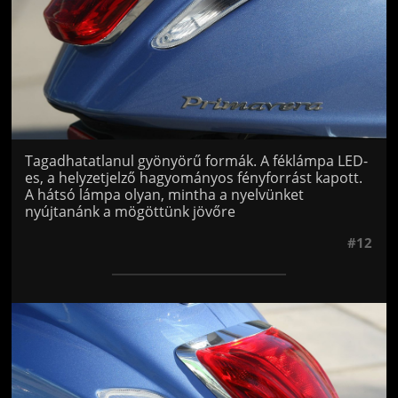
Tagadhatatlanul gyönyörű formák. A féklámpa LED-
es, a helyzetjelző hagyományos fényforrást kapott.
A hátsó lámpa olyan, mintha a nyelvünket
nyújtanánk a mögöttünk jövőre
#12
Jön még kép!