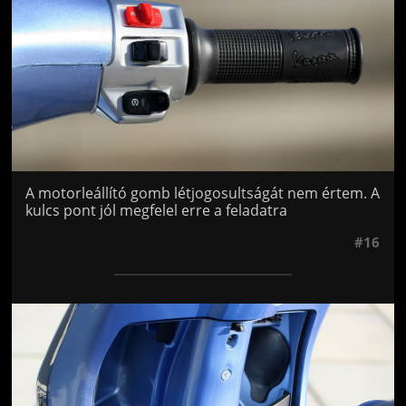
A motorleállító gomb létjogosultságát nem értem. A
kulcs pont jól megfelel erre a feladatra
#16
Jön még kép!