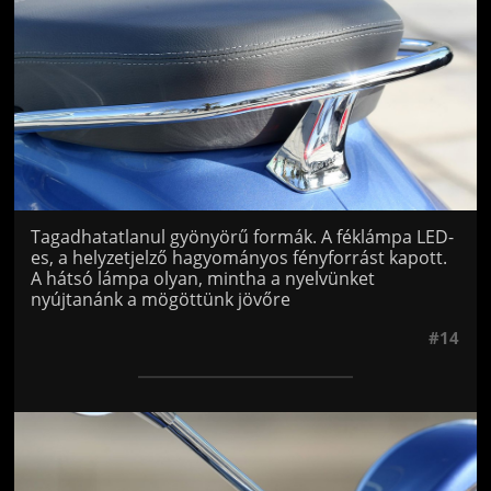
Tagadhatatlanul gyönyörű formák. A féklámpa LED-
es, a helyzetjelző hagyományos fényforrást kapott.
A hátsó lámpa olyan, mintha a nyelvünket
nyújtanánk a mögöttünk jövőre
#14
Jön még kép!