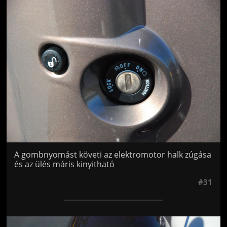
Jön még kép!
A gombnyomást követi az elektromotor halk zúgása
és az ülés máris kinyitható
#31