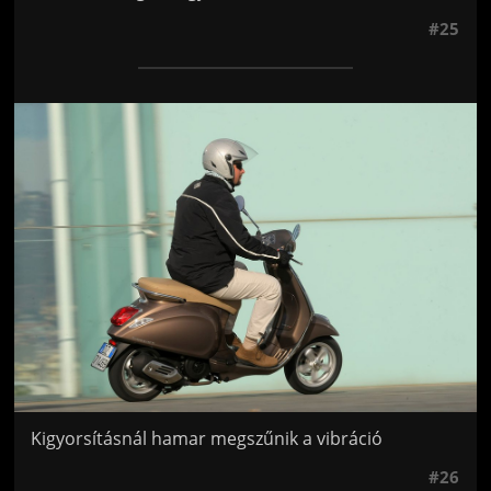
#25
Jön még kép!
Kigyorsításnál hamar megszűnik a vibráció
#26