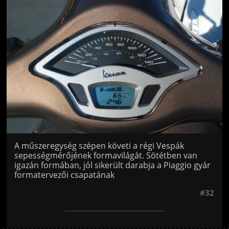
Jön még kép!
A műszeregység szépen követi a régi Vespák
sepességmérőjének formavilágát. Sötétben van
igazán formában, jól sikerült darabja a Piaggio gyár
formatervezői csapatának
#32