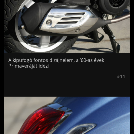
A kipufogó fontos dizájnelem, a ’60-as évek
Primaveráját idézi
#11
Jön még kép!