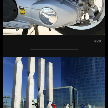
#20
Jön még kép!