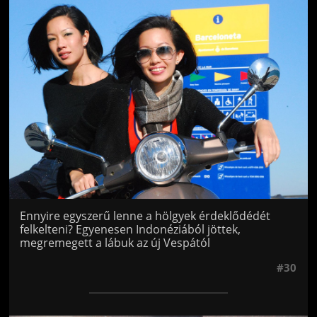
Jön még kép!
Ennyire egyszerű lenne a hölgyek érdeklődédét
felkelteni? Egyenesen Indonéziából jöttek,
megremegett a lábuk az új Vespától
#30