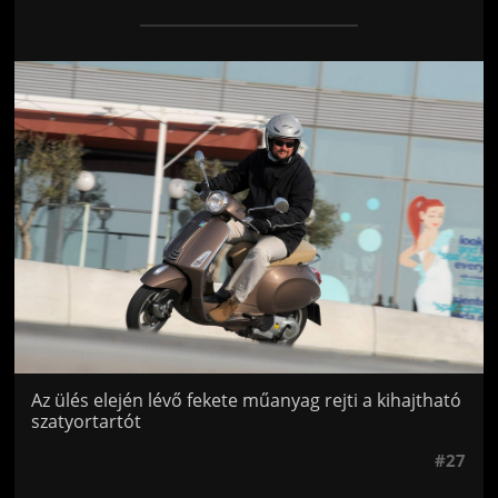
Jön még kép!
Az ülés elején lévő fekete műanyag rejti a kihajtható
szatyortartót
#27