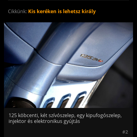
Cikkünk:
Kis keréken is lehetsz király
Jön még kép!
125 köbcenti, két szívószelep, egy kipufogószelep,
injektor és elektronikus gyújtás
#2