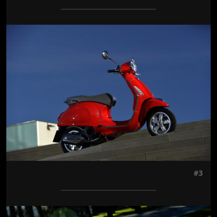
Jön még kép!
#3