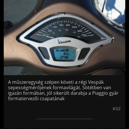
Jön még kép!
A műszeregység szépen követi a régi Vespák
sepességmérőjének formavilágát. Sötétben van
igazán formában, jól sikerült darabja a Piaggio gyár
formatervezői csapatának
#32