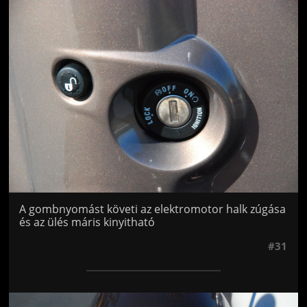
Jön még kép!
A gombnyomást követi az elektromotor halk zúgása
és az ülés máris kinyitható
#31