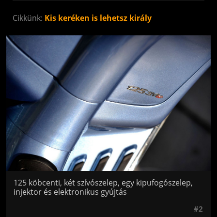
Cikkünk:
Kis keréken is lehetsz király
Jön még kép!
125 köbcenti, két szívószelep, egy kipufogószelep,
injektor és elektronikus gyújtás
#2