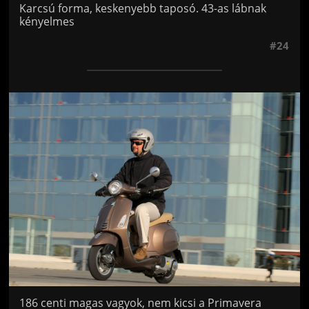
Karcsú forma, keskenyebb taposó. 43-as lábnak
kényelmes
#24
Jön még kép!
186 centi magas vagyok, nem kicsi a Primavera