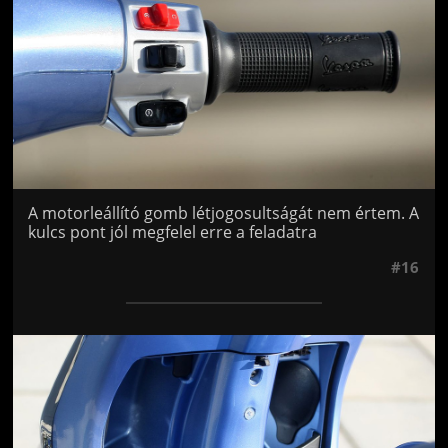
A motorleállító gomb létjogosultságát nem értem. A
kulcs pont jól megfelel erre a feladatra
#16
Jön még kép!