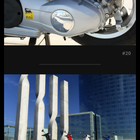
#20
Jön még kép!