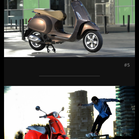
#5
Jön még kép!