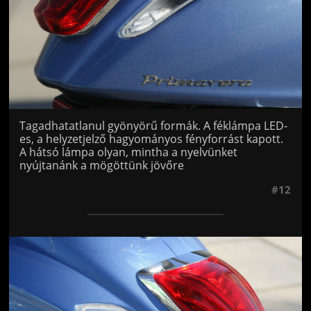
Tagadhatatlanul gyönyörű formák. A féklámpa LED-
es, a helyzetjelző hagyományos fényforrást kapott.
A hátsó lámpa olyan, mintha a nyelvünket
nyújtanánk a mögöttünk jövőre
#12
Jön még kép!