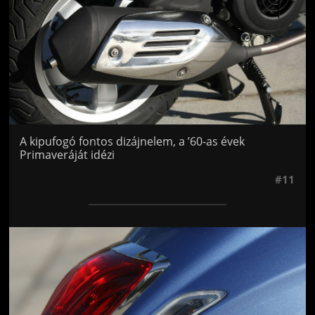
A kipufogó fontos dizájnelem, a ’60-as évek
Primaveráját idézi
#11
Jön még kép!