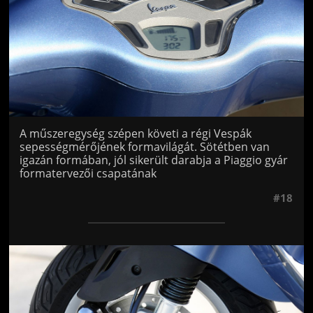
A műszeregység szépen követi a régi Vespák
sepességmérőjének formavilágát. Sötétben van
igazán formában, jól sikerült darabja a Piaggio gyár
formatervezői csapatának
#18
Jön még kép!