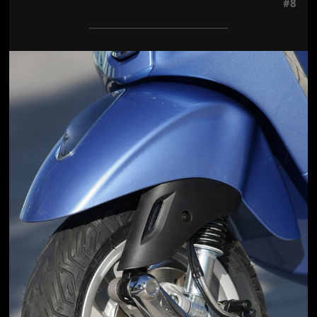
#8
Jön még kép!