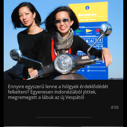
Jön még kép!
Ennyire egyszerű lenne a hölgyek érdeklődédét
felkelteni? Egyenesen Indonéziából jöttek,
megremegett a lábuk az új Vespától
#30