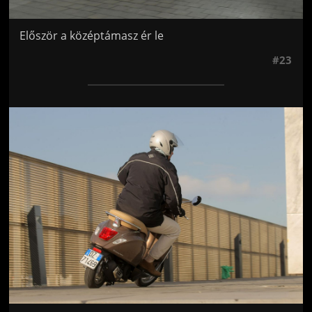
Először a középtámasz ér le
#23
Jön még kép!