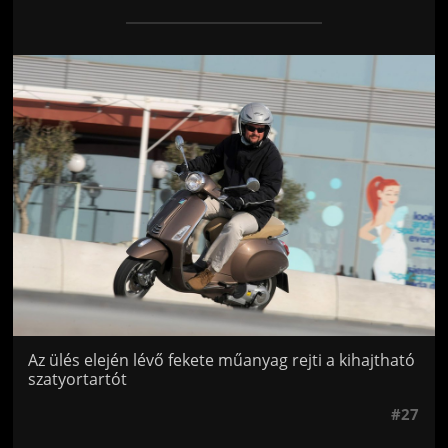
Jön még kép!
Az ülés elején lévő fekete műanyag rejti a kihajtható
szatyortartót
#27