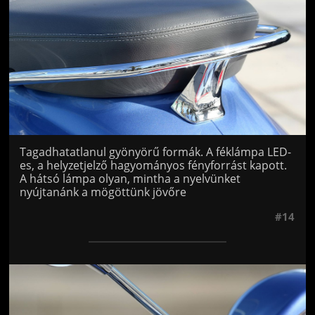
Tagadhatatlanul gyönyörű formák. A féklámpa LED-
es, a helyzetjelző hagyományos fényforrást kapott.
A hátsó lámpa olyan, mintha a nyelvünket
nyújtanánk a mögöttünk jövőre
#14
Jön még kép!