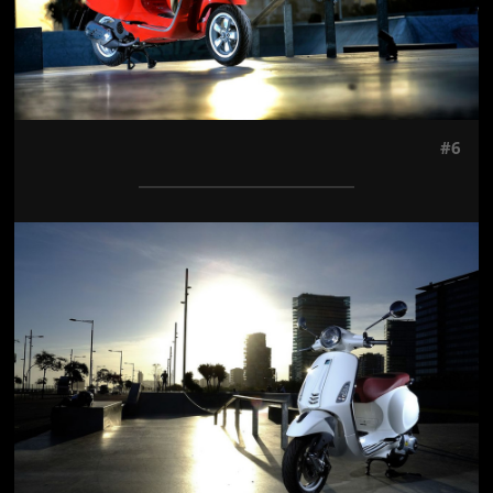
#6
Jön még kép!