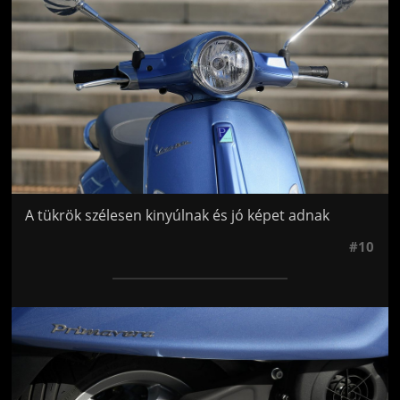
A tükrök szélesen kinyúlnak és jó képet adnak
#10
Jön még kép!