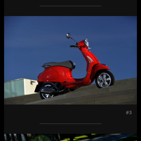
Jön még kép!
#3