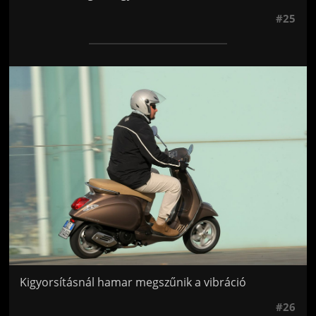
#25
Jön még kép!
Kigyorsításnál hamar megszűnik a vibráció
#26