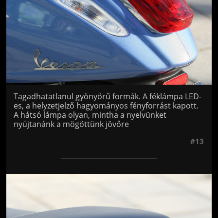
Tagadhatatlanul gyönyörű formák. A féklámpa LED-
es, a helyzetjelző hagyományos fényforrást kapott.
A hátsó lámpa olyan, mintha a nyelvünket
nyújtanánk a mögöttünk jövőre
#13
Jön még kép!