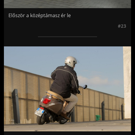
Először a középtámasz ér le
#23
Jön még kép!