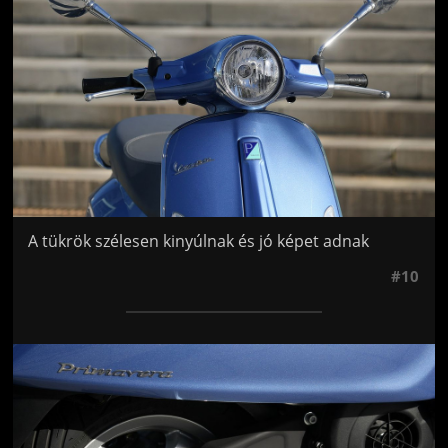
A tükrök szélesen kinyúlnak és jó képet adnak
#10
Jön még kép!