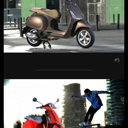
#5
Jön még kép!