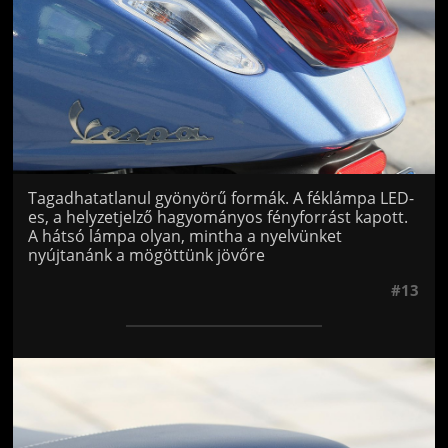
Tagadhatatlanul gyönyörű formák. A féklámpa LED-
es, a helyzetjelző hagyományos fényforrást kapott.
A hátsó lámpa olyan, mintha a nyelvünket
nyújtanánk a mögöttünk jövőre
#13
Jön még kép!