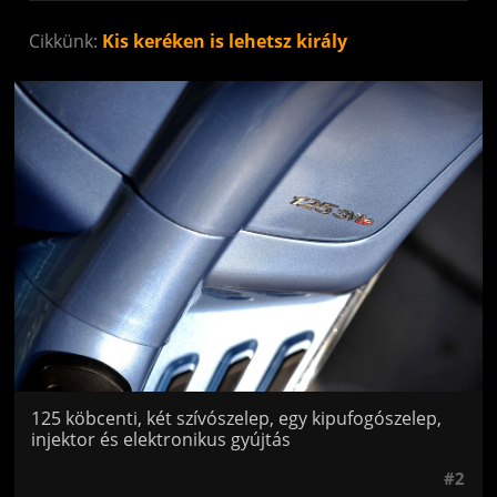
Cikkünk:
Kis keréken is lehetsz király
Jön még kép!
125 köbcenti, két szívószelep, egy kipufogószelep,
injektor és elektronikus gyújtás
#2