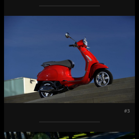
Jön még kép!
#3