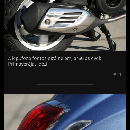
A kipufogó fontos dizájnelem, a ’60-as évek
Primaveráját idézi
#11
Jön még kép!