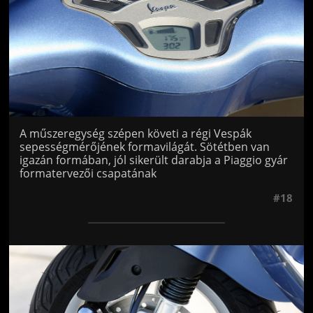
A műszeregység szépen követi a régi Vespák
sepességmérőjének formavilágát. Sötétben van
igazán formában, jól sikerült darabja a Piaggio gyár
formatervezői csapatának
#18
Jön még kép!