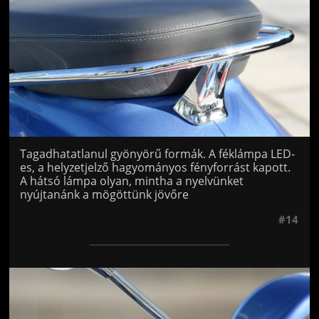
Tagadhatatlanul gyönyörű formák. A féklámpa LED-
es, a helyzetjelző hagyományos fényforrást kapott.
A hátsó lámpa olyan, mintha a nyelvünket
nyújtanánk a mögöttünk jövőre
#14
Jön még kép!