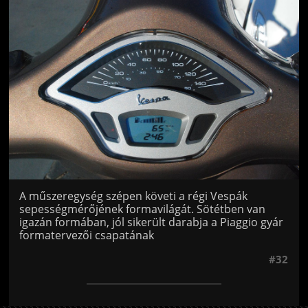
Jön még kép!
A műszeregység szépen követi a régi Vespák
sepességmérőjének formavilágát. Sötétben van
igazán formában, jól sikerült darabja a Piaggio gyár
formatervezői csapatának
#32