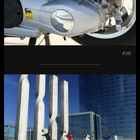
#20
Jön még kép!