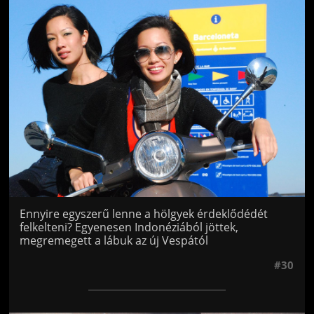
Jön még kép!
Ennyire egyszerű lenne a hölgyek érdeklődédét
felkelteni? Egyenesen Indonéziából jöttek,
megremegett a lábuk az új Vespától
#30