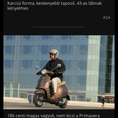
Karcsú forma, keskenyebb taposó. 43-as lábnak
kényelmes
#24
Jön még kép!
186 centi magas vagyok, nem kicsi a Primavera