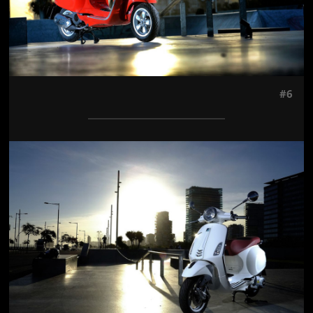
#6
Jön még kép!