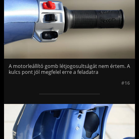
A motorleállító gomb létjogosultságát nem értem. A
kulcs pont jól megfelel erre a feladatra
#16
Jön még kép!