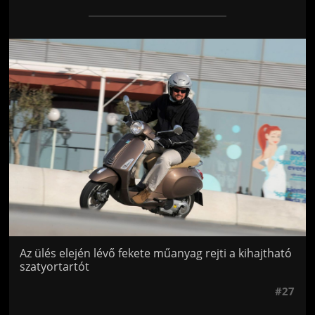
Jön még kép!
Az ülés elején lévő fekete műanyag rejti a kihajtható
szatyortartót
#27