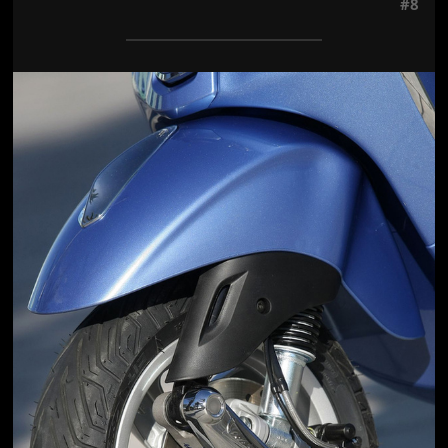
#8
Jön még kép!