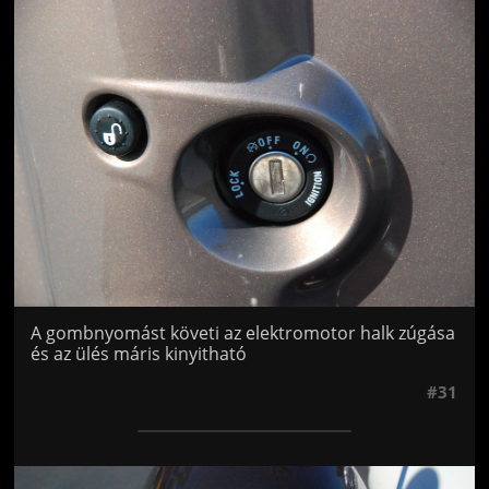
Jön még kép!
A gombnyomást követi az elektromotor halk zúgása
és az ülés máris kinyitható
#31