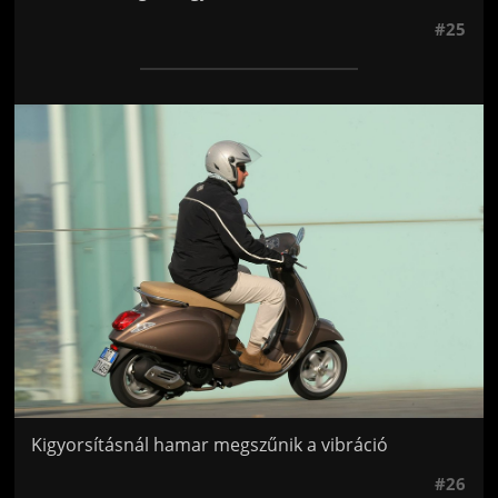
#25
Jön még kép!
Kigyorsításnál hamar megszűnik a vibráció
#26