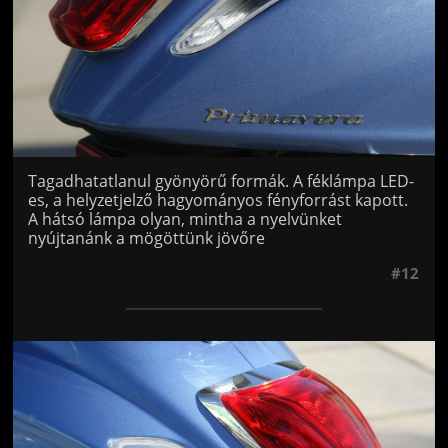
Tagadhatatlanul gyönyörű formák. A féklámpa LED-
es, a helyzetjelző hagyományos fényforrást kapott.
A hátsó lámpa olyan, mintha a nyelvünket
nyújtanánk a mögöttünk jövőre
#12
Jön még kép!