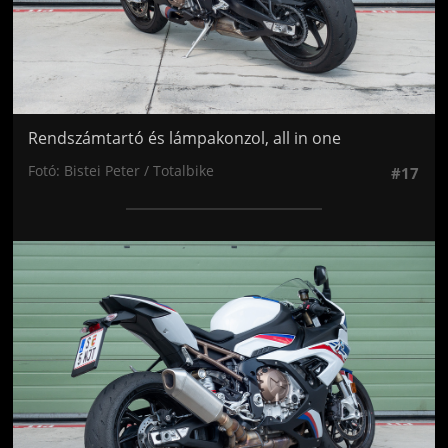
Rendszámtartó és lámpakonzol, all in one
Fotó: Bistei Peter / Totalbike
#17
Jön még kép!