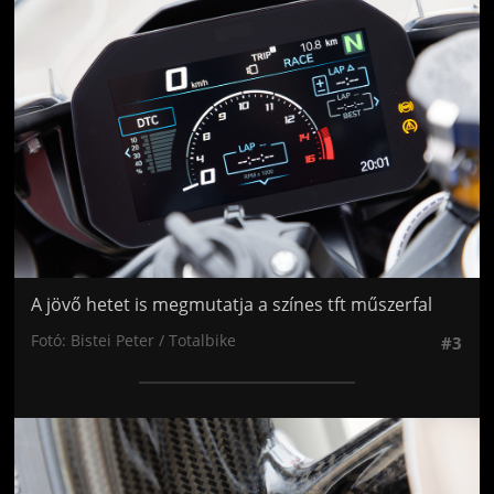
A jövő hetet is megmutatja a színes tft műszerfal
Fotó: Bistei Peter / Totalbike
#3
Jön még kép!