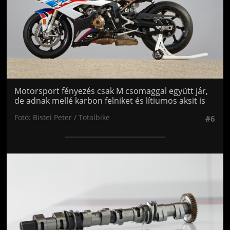
Motorsport fényezés csak M csomaggal együtt jár,
de adnak mellé karbon felniket és lítiumos aksit is
Fotó: Bistei Peter / Totalbike
#6
Jön még kép!