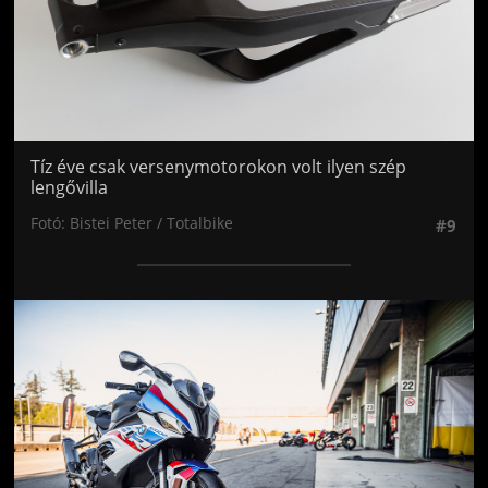
Tíz éve csak versenymotorokon volt ilyen szép
lengővilla
Fotó: Bistei Peter / Totalbike
#9
Jön még kép!