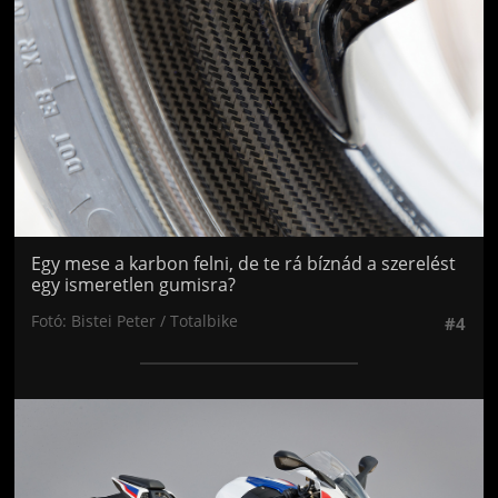
Egy mese a karbon felni, de te rá bíznád a szerelést
egy ismeretlen gumisra?
Fotó: Bistei Peter / Totalbike
#4
Jön még kép!