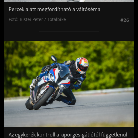
Percek alatt megfordítható a váltóséma
Fotó: Bistei Peter / Totalbike
#26
Jön még kép!
Az egykerék kontroll a kipörgés-gátlótól függetlenül