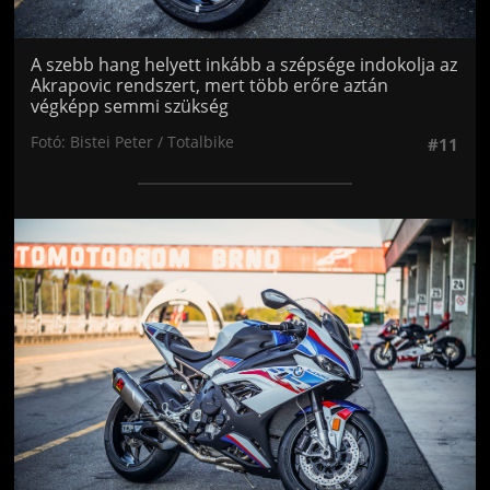
A szebb hang helyett inkább a szépsége indokolja az
Akrapovic rendszert, mert több erőre aztán
végképp semmi szükség
Fotó: Bistei Peter / Totalbike
#11
Jön még kép!