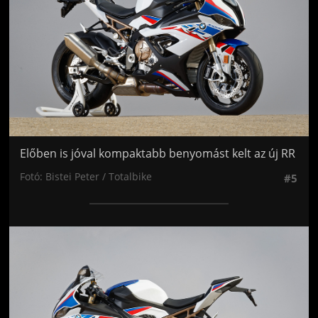
Előben is jóval kompaktabb benyomást kelt az új RR
Fotó: Bistei Peter / Totalbike
#5
Jön még kép!