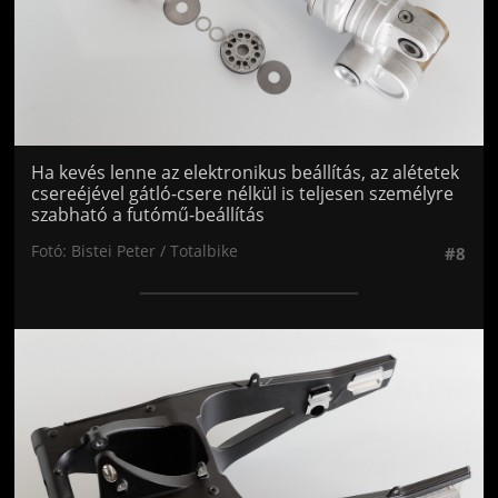
Ha kevés lenne az elektronikus beállítás, az alétetek
csereéjével gátló-csere nélkül is teljesen személyre
szabható a futómű-beállítás
Fotó: Bistei Peter / Totalbike
#8
Jön még kép!