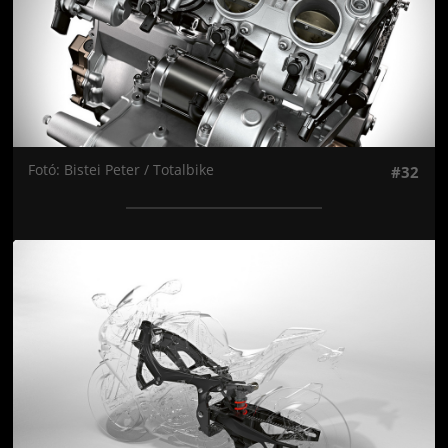
Fotó: Bistei Peter / Totalbike
#32
Jön még kép!