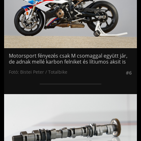
Motorsport fényezés csak M csomaggal együtt jár,
de adnak mellé karbon felniket és lítiumos aksit is
Fotó: Bistei Peter / Totalbike
#6
Jön még kép!