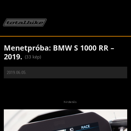
Menetpróba: BMW S 1000 RR –
2019.
(33 kép)
2019.06.05.
Jön még kép!