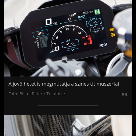
A jövő hetet is megmutatja a színes tft műszerfal
Fotó: Bistei Peter / Totalbike
#3
Jön még kép!