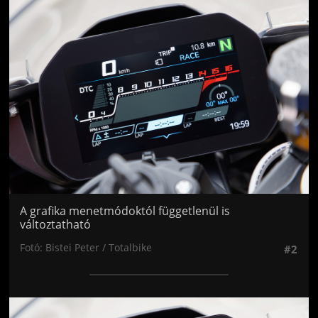
Jön még kép!
A grafika menetmódoktól függetlenül is
változtatható
Fotó: Bistei Peter / Totalbike
#2
Jön még kép!