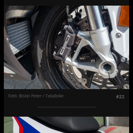
Jön még kép!
Fotó: Bistei Peter / Totalbike
#22
Jön még kép!