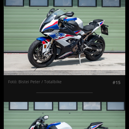
Jön még kép!
Fotó: Bistei Peter / Totalbike
#15
Jön még kép!