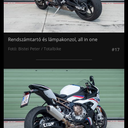
Rendszámtartó és lámpakonzol, all in one
Fotó: Bistei Peter / Totalbike
#17
Jön még kép!