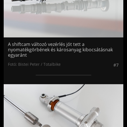
A shiftcam változó vezérlés jót tett a
nyomatékgörbének és károsanyag kibocsátásnak
egyaránt
Fotó: Bistei Peter / Totalbike
#7
Jön még kép!