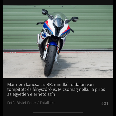
Jön még kép!
Már nem kancsal az RR, mindkét oldalon van
tompított és fényszóró is. M csomag nélkül a piros
az egyetlen elérhető szín
Fotó: Bistei Peter / Totalbike
#21