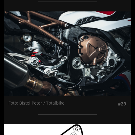
Jön még kép!
Fotó: Bistei Peter / Totalbike
#29
Jön még kép!