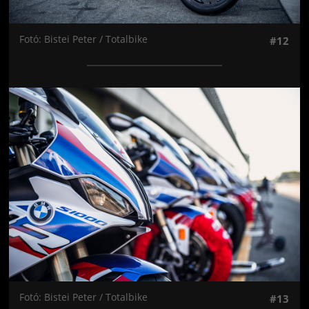
Fotó: Bistei Peter / Totalbike
#12
Jön még kép!
Fotó: Bistei Peter / Totalbike
#13