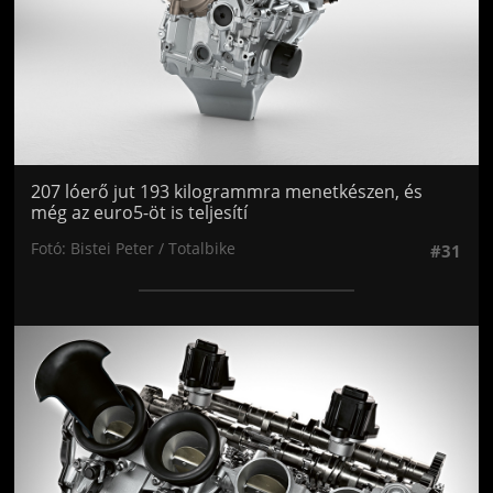
207 lóerő jut 193 kilogrammra menetkészen, és
még az euro5-öt is teljesítí
Fotó: Bistei Peter / Totalbike
#31
Jön még kép!