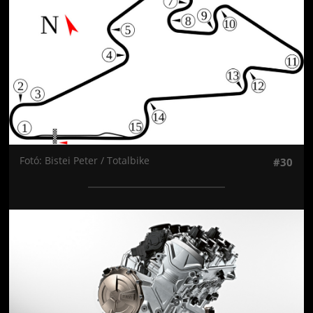
Fotó: Bistei Peter / Totalbike
#30
Jön még kép!