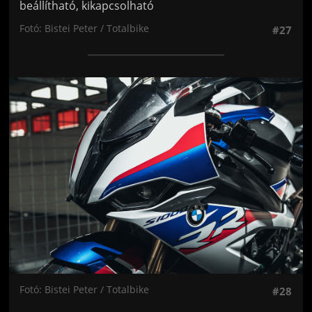
beállítható, kikapcsolható
Fotó: Bistei Peter / Totalbike
#27
Jön még kép!
Fotó: Bistei Peter / Totalbike
#28