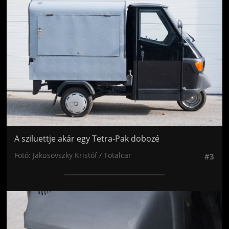
A sziluettje akár egy Tetra-Pak dobozé
Fotó: Jakusovszky Kristóf / Totalcar
#3
Jön még kép!