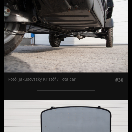
Fotó: Jakusovszky Kristóf / Totalcar
#30
Jön még kép!