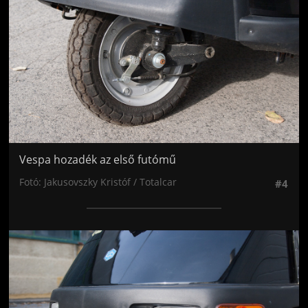
Vespa hozadék az első futómű
Fotó: Jakusovszky Kristóf / Totalcar
#4
Jön még kép!