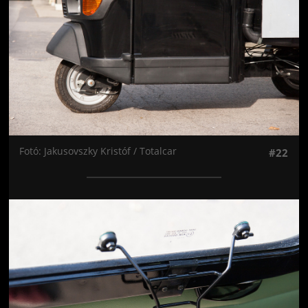
Fotó: Jakusovszky Kristóf / Totalcar
#22
Jön még kép!