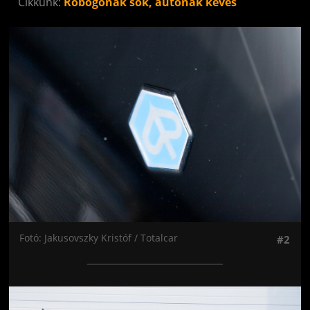
Cikkünk:
Robogónak sok, autónak kevés
Jön még kép!
Fotó: Jakusovszky Kristóf / Totalcar
#2
Jön még kép!