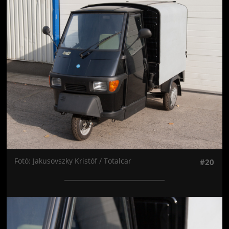
Jön még kép!
Fotó: Jakusovszky Kristóf / Totalcar
#20
Jön még kép!