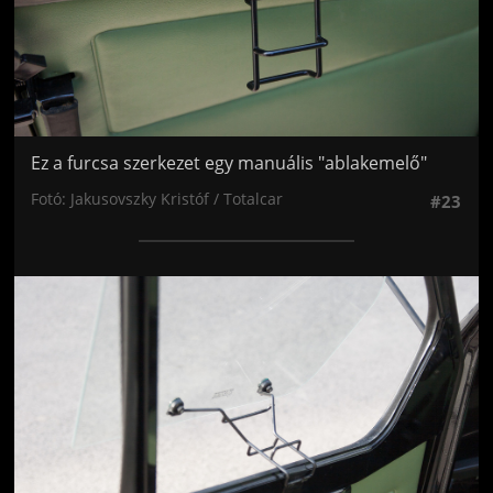
Ez a furcsa szerkezet egy manuális "ablakemelő"
Fotó: Jakusovszky Kristóf / Totalcar
#23
Jön még kép!