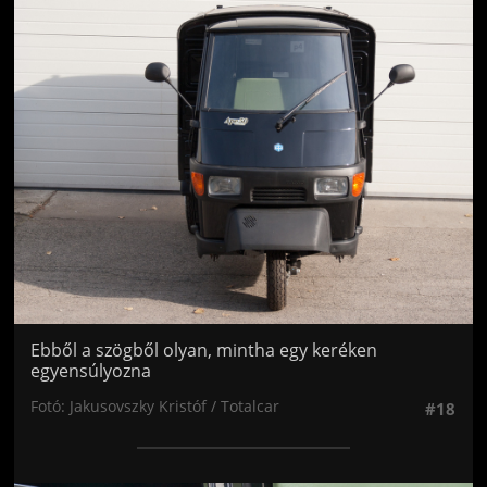
Jön még kép!
Ebből a szögből olyan, mintha egy keréken
egyensúlyozna
Fotó: Jakusovszky Kristóf / Totalcar
#18