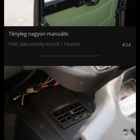
Tényleg nagyon manuális
Fotó: Jakusovszky Kristóf / Totalcar
#24
Jön még kép!