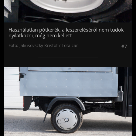
Használatlan pótkerék, a leszereléséről nem tudok
nyilatkozni, még nem kellett
Fotó: Jakusovszky Kristóf / Totalcar
#7
Jön még kép!