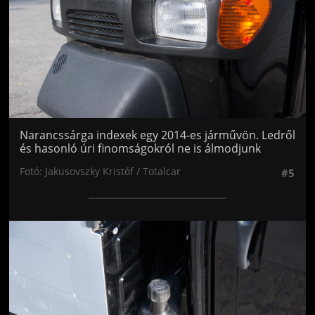
Narancssárga indexek egy 2014-es járművön. Ledről
és hasonló úri finomságokról ne is álmodjunk
Fotó: Jakusovszky Kristóf / Totalcar
#5
Jön még kép!