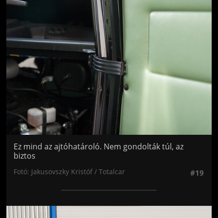
Jön még kép!
Ez mind az ajtóhatároló. Nem gondolták túl, az
biztos
Fotó: Jakusovszky Kristóf / Totalcar
#19