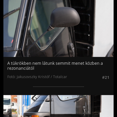
A tükrökben nem látunk semmit menet közben a
rezonanciától
Fotó: Jakusovszky Kristóf / Totalcar
#21
Jön még kép!