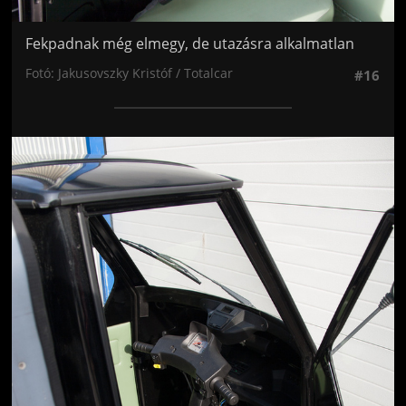
Fekpadnak még elmegy, de utazásra alkalmatlan
Fotó: Jakusovszky Kristóf / Totalcar
#16
Jön még kép!