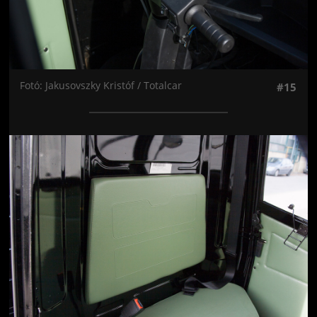
Fotó: Jakusovszky Kristóf / Totalcar
#15
Jön még kép!