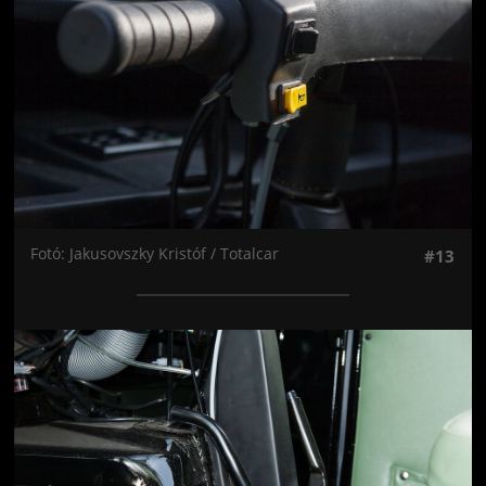
Fotó: Jakusovszky Kristóf / Totalcar
#13
Jön még kép!