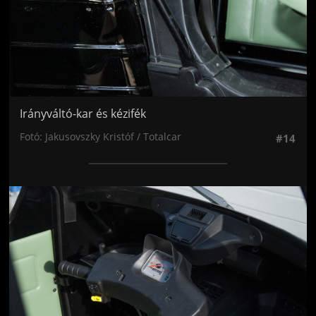
Irányváltó-kar és kézifék
Fotó: Jakusovszky Kristóf / Totalcar
#14
Jön még kép!