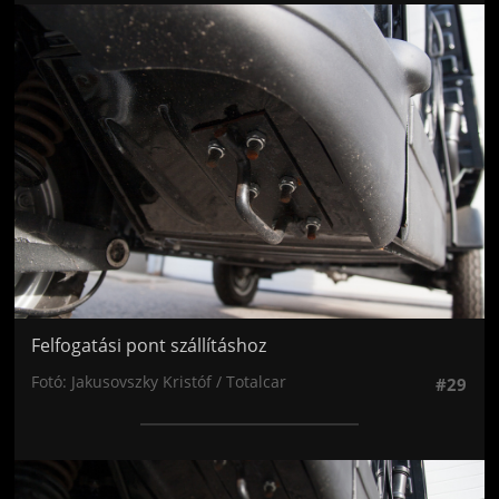
Jön még kép!
Felfogatási pont szállításhoz
Fotó: Jakusovszky Kristóf / Totalcar
#29
Jön még kép!