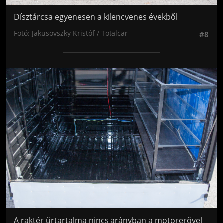
Dísztárcsa egyenesen a kilencvenes évekből
Fotó: Jakusovszky Kristóf / Totalcar
#8
Jön még kép!
A raktér űrtartalma nincs arányban a motorerővel