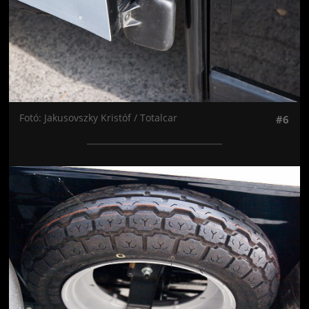
Fotó: Jakusovszky Kristóf / Totalcar
#6
Jön még kép!