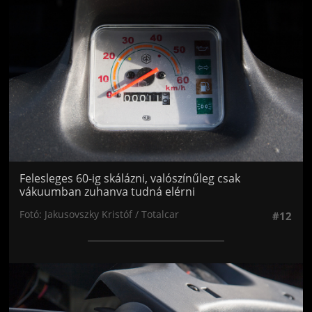
Felesleges 60-ig skálázni, valószínűleg csak
vákuumban zuhanva tudná elérni
Fotó: Jakusovszky Kristóf / Totalcar
#12
Jön még kép!