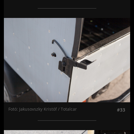
Jön még kép!
Fotó: Jakusovszky Kristóf / Totalcar
#33