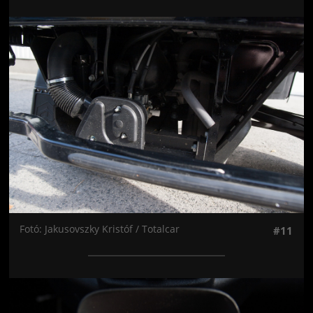
Jön még kép!
Fotó: Jakusovszky Kristóf / Totalcar
#11
Jön még kép!