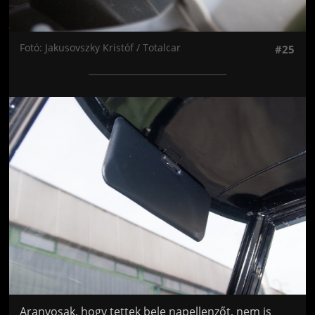
Fotó: Jakusovszky Kristóf / Totalcar
#25
Jön még kép!
Aranyosak, hogy tettek bele napellenzőt, nem is