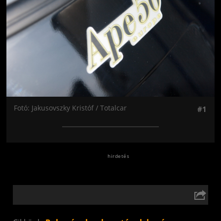
Fotó: Jakusovszky Kristóf / Totalcar
#1