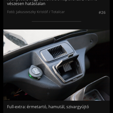
vészesen hatástalan
Fotó: Jakusovszky Kristóf / Totalcar
#26
Jön még kép!
Full-extra: érmetartó, hamutál, szivargyújtó