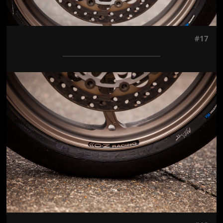
#17
Jön még kép!