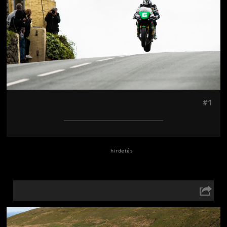
#1
Jön még kép!