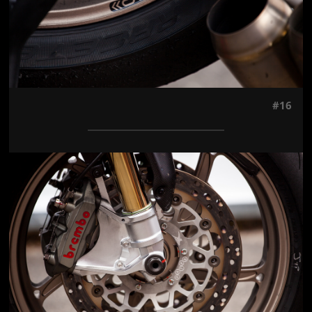
#16
Jön még kép!