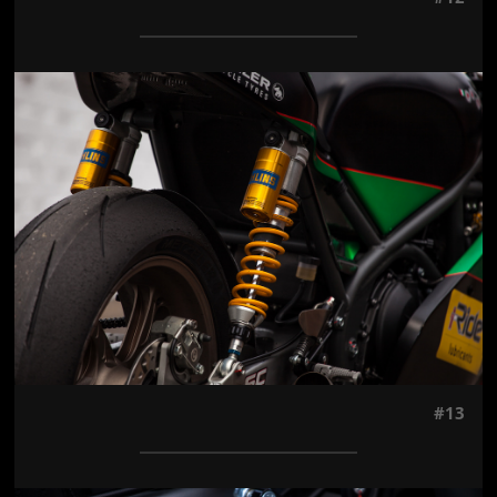
Jön még kép!
#13