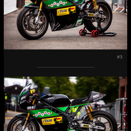
#3
Jön még kép!