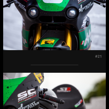
#21
Jön még kép!