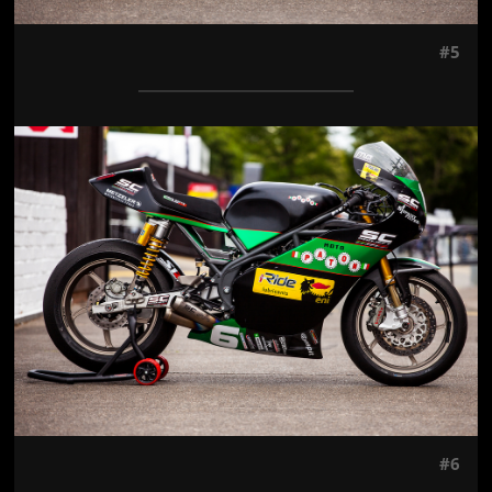
#5
Jön még kép!
#6