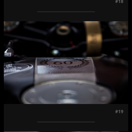
#18
Jön még kép!
#19