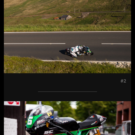
#2
Jön még kép!