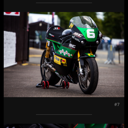
Jön még kép!
#7