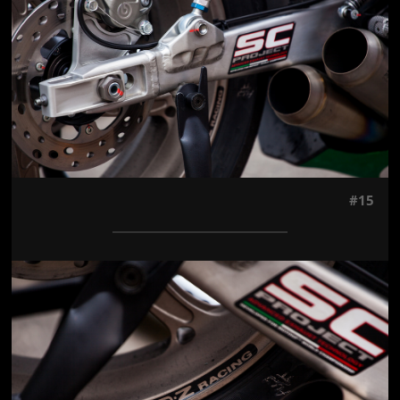
#15
Jön még kép!