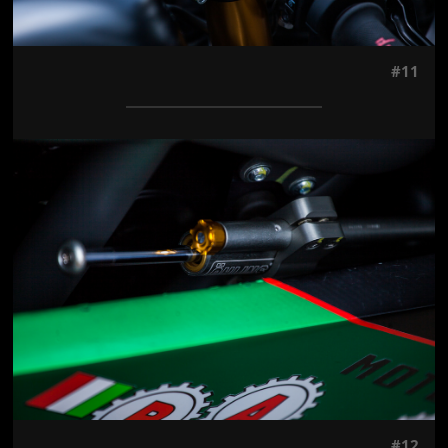
#11
Jön még kép!
#12