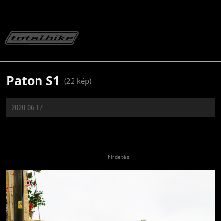
Paton S1
(22 kép)
2020.06.17.
Jön még kép!