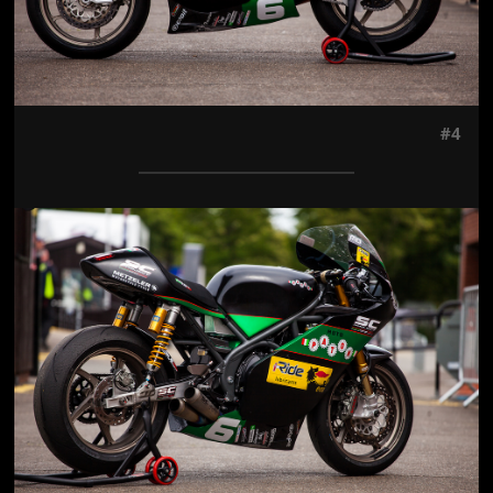
#4
Jön még kép!