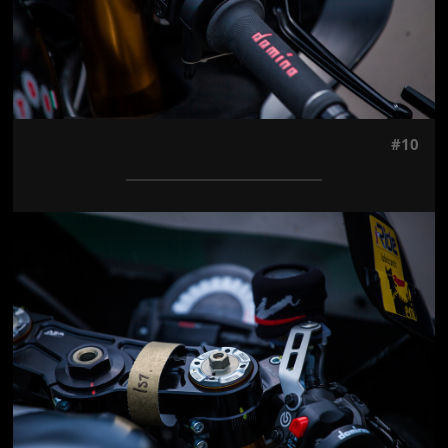
#10
Jön még kép!