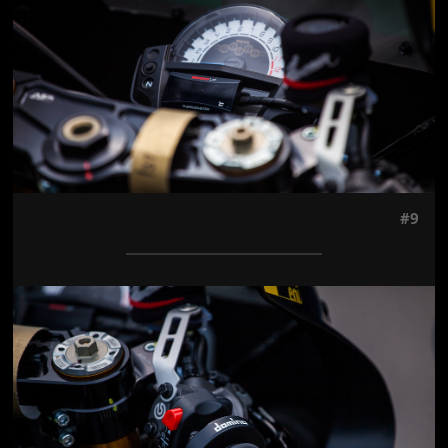
#9
Jön még kép!