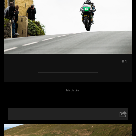
#1
Jön még kép!