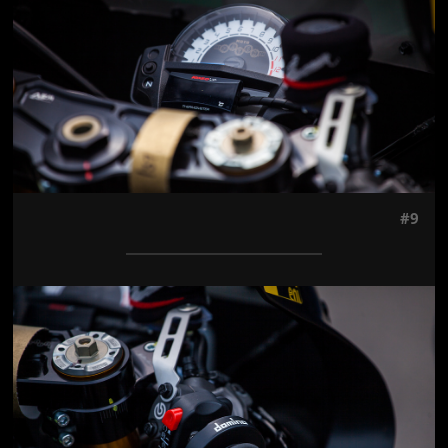
#9
Jön még kép!