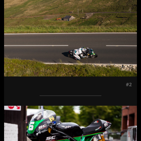
#2
Jön még kép!