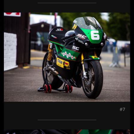
Jön még kép!
#7