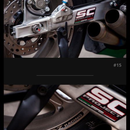
#15
Jön még kép!