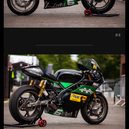
#4
Jön még kép!