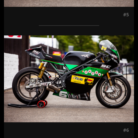
#5
Jön még kép!
#6