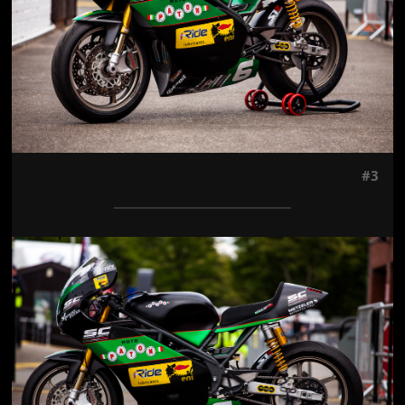
#3
Jön még kép!