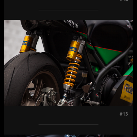
Jön még kép!
#13