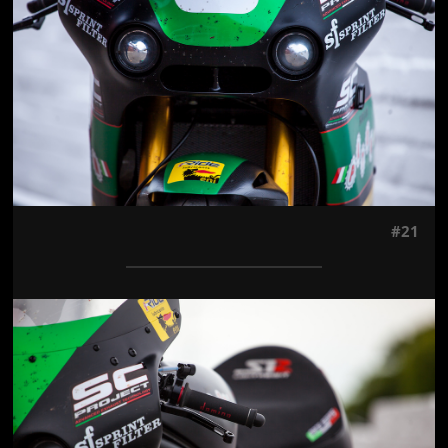
#21
Jön még kép!