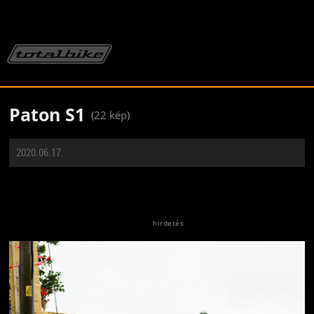
Paton S1
(22 kép)
2020.06.17.
Jön még kép!