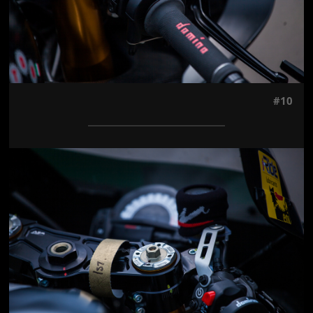
#10
Jön még kép!