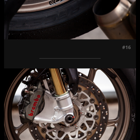
#16
Jön még kép!