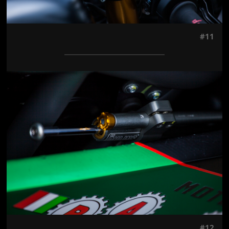
#11
Jön még kép!
#12