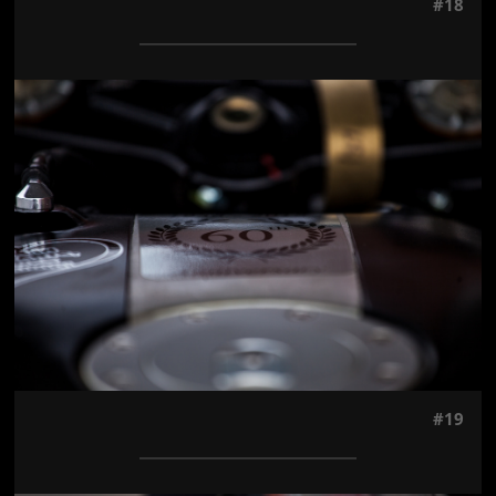
#18
Jön még kép!
#19