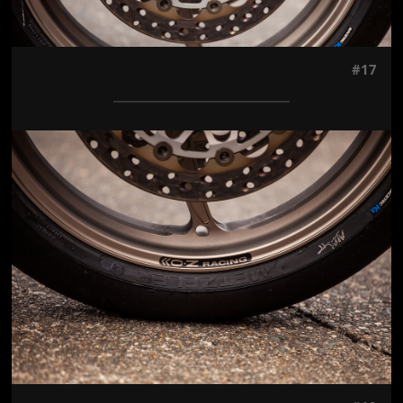
#17
Jön még kép!