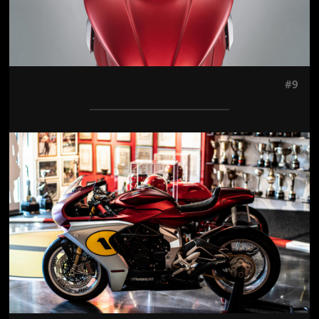
#9
Jön még kép!