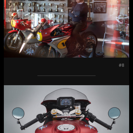
#8
Jön még kép!