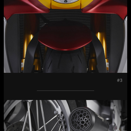
#3
Jön még kép!