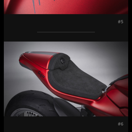
#5
Jön még kép!
#6