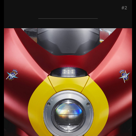
#2
Jön még kép!