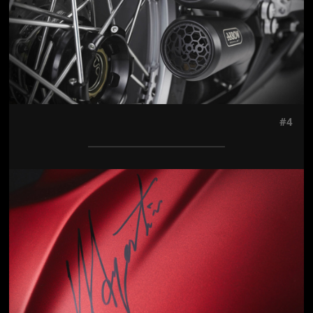
#4
Jön még kép!