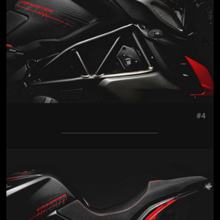
#4
Jön még kép!