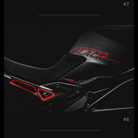
#7
Jön még kép!
#8