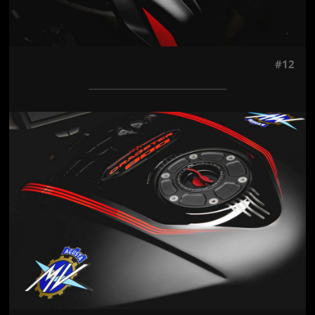
#12
Jön még kép!