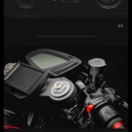
#6
Jön még kép!