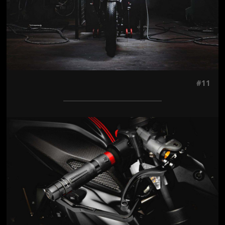
#11
Jön még kép!