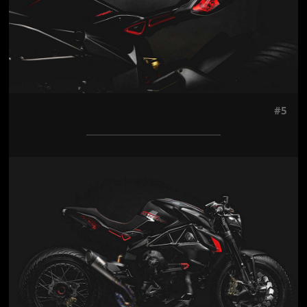
#5
Jön még kép!