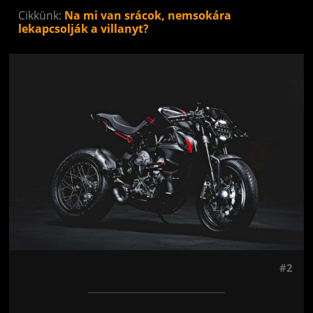
Cikkünk:
Na mi van srácok, nemsokára
lekapcsolják a villanyt?
Jön még kép!
#2