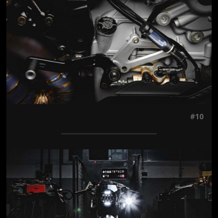
#10
Jön még kép!