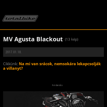
MV Agusta Blackout
(13 kép)
2017.01.18.
Cikkünk:
Na mi van srácok, nemsokára lekapcsolják
a villanyt?
Jön még kép!