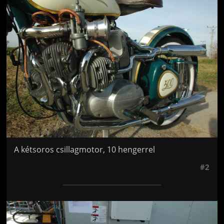
Jön még kép!
A kétsoros csillagmotor, 10 hengerrel
#2
Jön még kép!