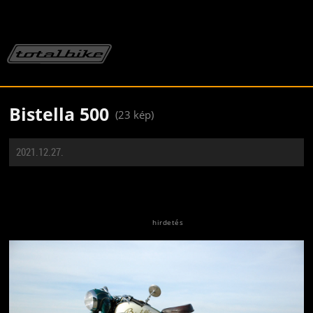
Bistella 500
(23 kép)
2021.12.27.
Jön még kép!