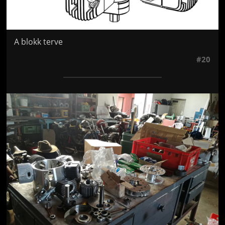
A blokk terve
#20
Jön még kép!