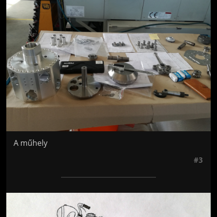
A műhely
#3
Jön még kép!