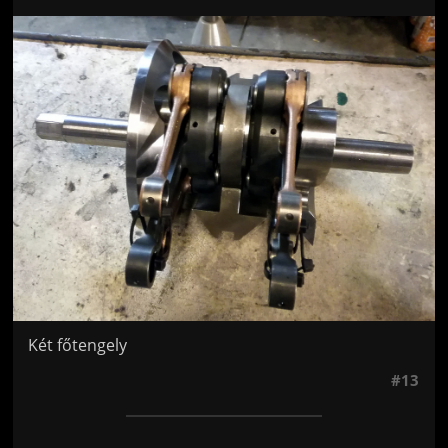
Jön még kép!
Két főtengely
#13