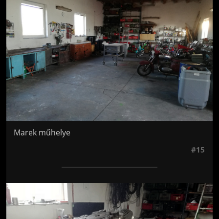
Marek műhelye
#15
Jön még kép!