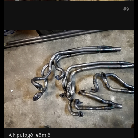
#9
Jön még kép!
A kipufogó leömlői