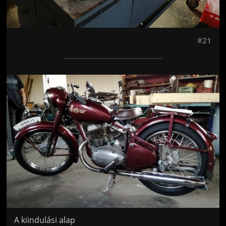
#21
Jön még kép!
A kiindulási alap