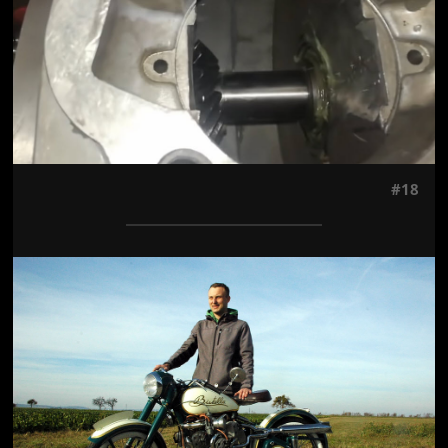
#18
Jön még kép!