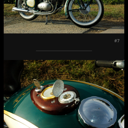
#7
Jön még kép!