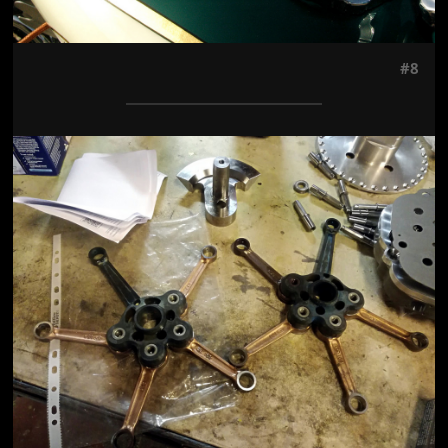
#8
Jön még kép!