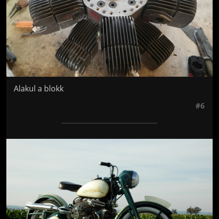
Alakul a blokk
#6
Jön még kép!