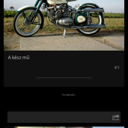
A kész mű
#1