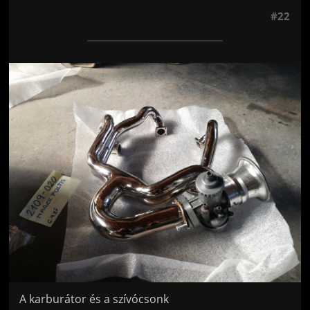
#22
Jön még kép!
A karburátor és a szívócsonk