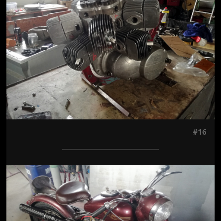
#16
Jön még kép!