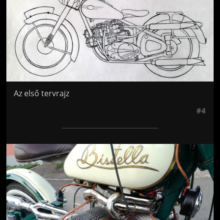
Az első tervrajz
#4
Jön még kép!