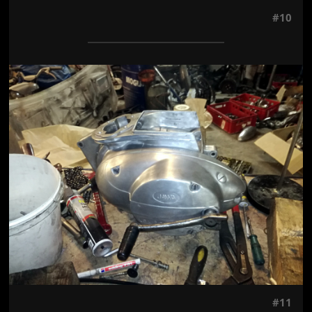
#10
Jön még kép!
#11