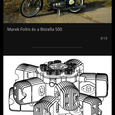
Marek Foltis és a Bistella 500
#19
Jön még kép!