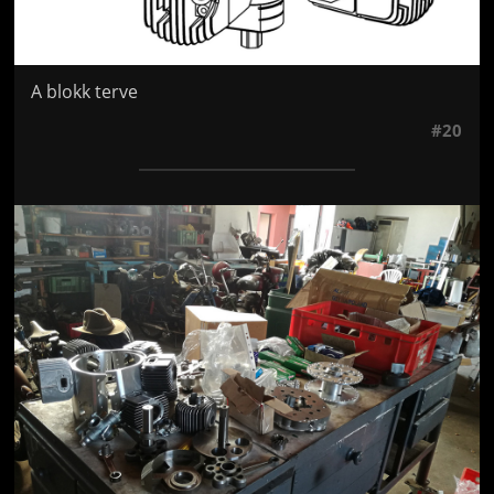
A blokk terve
#20
Jön még kép!