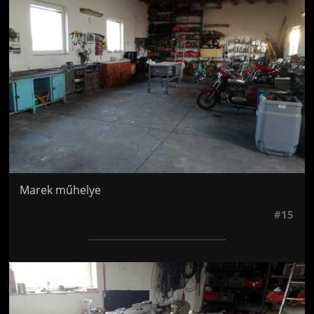
Marek műhelye
#15
Jön még kép!