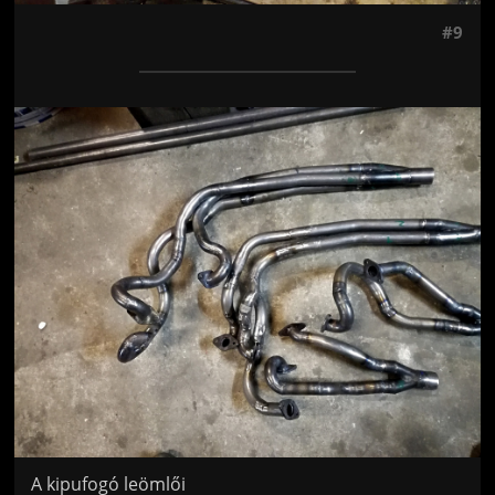
#9
Jön még kép!
A kipufogó leömlői