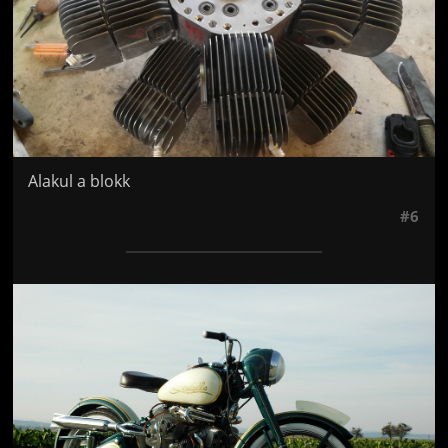
Alakul a blokk
#6
Jön még kép!