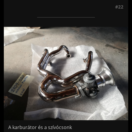
#22
Jön még kép!
A karburátor és a szívócsonk