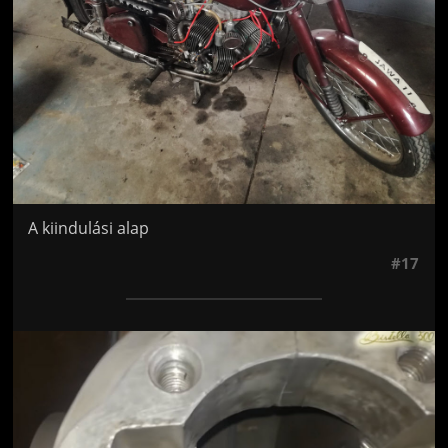
A kiindulási alap
#17
Jön még kép!