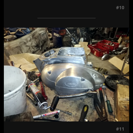
#10
Jön még kép!
#11