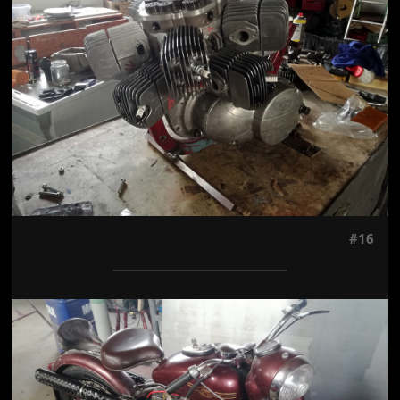
#16
Jön még kép!