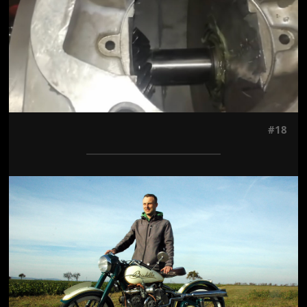
#18
Jön még kép!