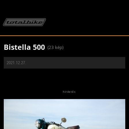
Bistella 500
(23 kép)
2021.12.27.
Jön még kép!