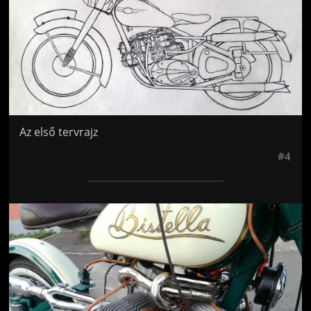
Az első tervrajz
#4
Jön még kép!