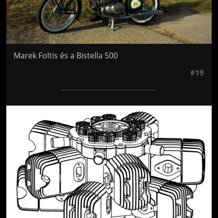
Marek Foltis és a Bistella 500
#19
Jön még kép!