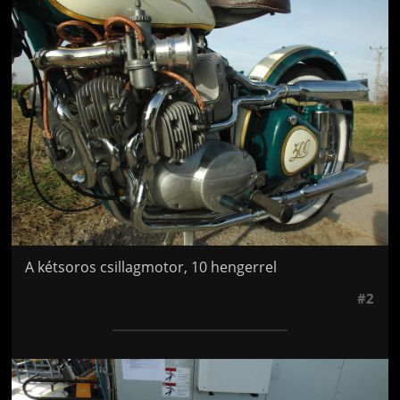
Jön még kép!
A kétsoros csillagmotor, 10 hengerrel
#2
Jön még kép!