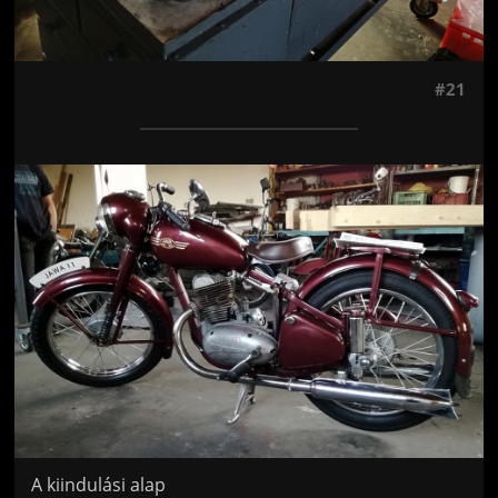
#21
Jön még kép!
A kiindulási alap