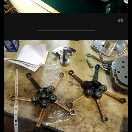
#8
Jön még kép!