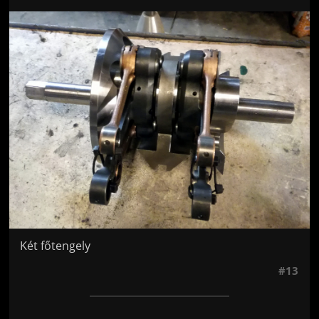
Jön még kép!
Két főtengely
#13