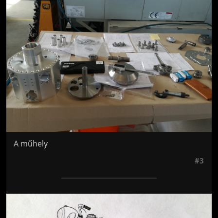
A műhely
#3
Jön még kép!