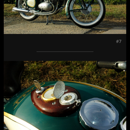
#7
Jön még kép!