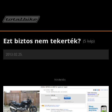
Ezt biztos nem tekerték?
(5 kép)
2013.02.25.
Jön még kép!