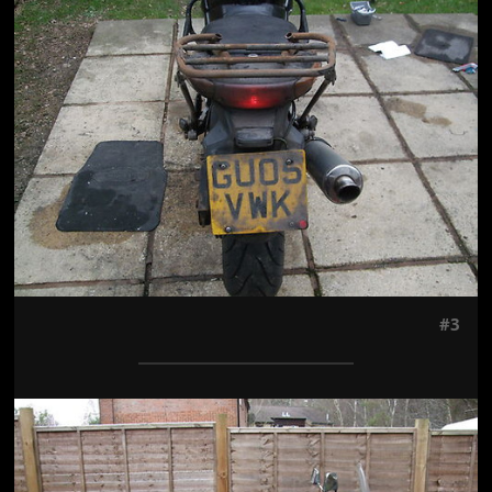
#3
Jön még kép!