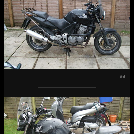
#4
Jön még kép!