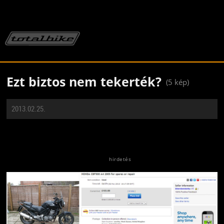
Ezt biztos nem tekerték?
(5 kép)
2013.02.25.
Jön még kép!