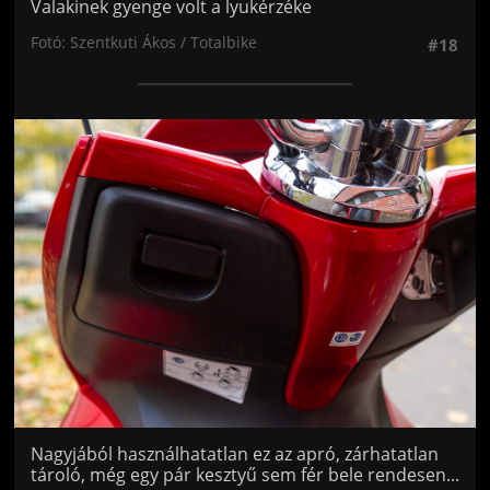
Valakinek gyenge volt a lyukérzéke
Fotó: Szentkuti Ákos / Totalbike
#18
Jön még kép!
Nagyjából használhatatlan ez az apró, zárhatatlan
tároló, még egy pár kesztyű sem fér bele rendesen...