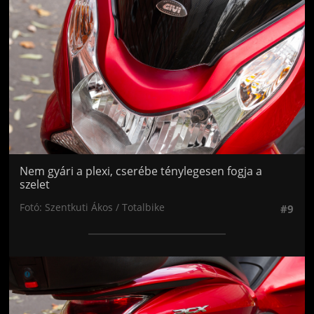
Nem gyári a plexi, cserébe ténylegesen fogja a
szelet
Fotó: Szentkuti Ákos / Totalbike
#9
Jön még kép!