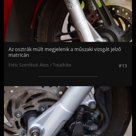
Az osztrák múlt megjelenik a műszaki vizsgát jelző
matricán
Fotó: Szentkuti Ákos / Totalbike
#13
Jön még kép!