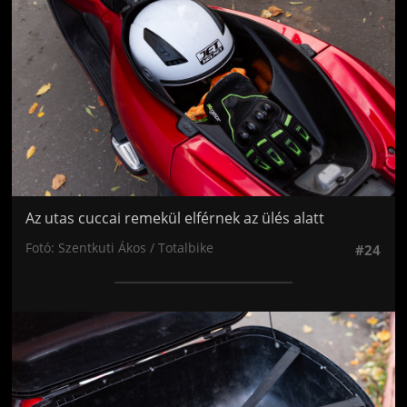
Az utas cuccai remekül elférnek az ülés alatt
Fotó: Szentkuti Ákos / Totalbike
#24
Jön még kép!