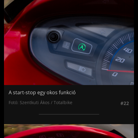
Jön még kép!
A start-stop egy okos funkció
Fotó: Szentkuti Ákos / Totalbike
#22
Jön még kép!