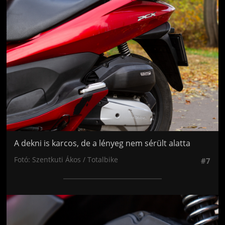
Jön még kép!
A dekni is karcos, de a lényeg nem sérült alatta
Fotó: Szentkuti Ákos / Totalbike
#7
Jön még kép!