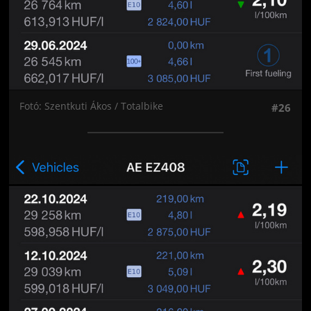
Fotó: Szentkuti Ákos / Totalbike
#26
Jön még kép!