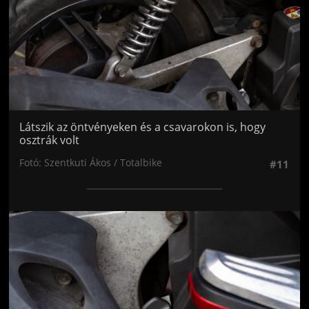
Látszik az öntvényeken és a csavarokon is, hogy
osztrák volt
Fotó: Szentkuti Ákos / Totalbike
#11
Jön még kép!