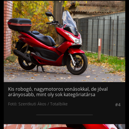
Jön még kép!
Kis robogó, nagymotoros vonásokkal, de jóval
arányosabb, mint oly sok kategóriatársa
Fotó: Szentkuti Ákos / Totalbike
#4