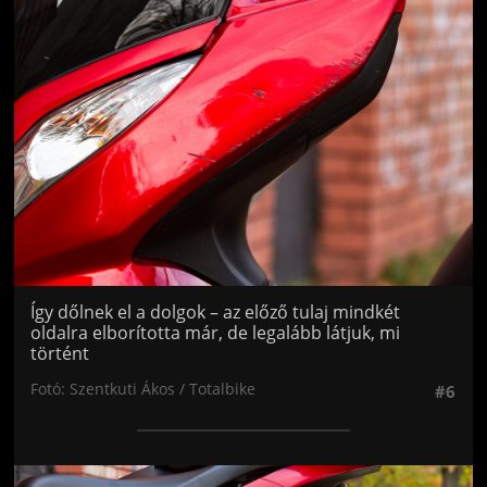
Jön még kép!
Így dőlnek el a dolgok – az előző tulaj mindkét
oldalra elborította már, de legalább látjuk, mi
történt
Fotó: Szentkuti Ákos / Totalbike
#6