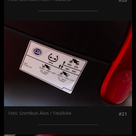
#20
Jön még kép!
Fotó: Szentkuti Ákos / Totalbike
#21