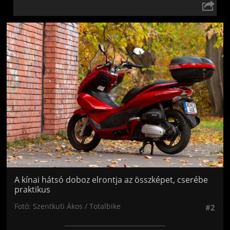
Jön még kép!
A kínai hátsó doboz elrontja az összképet, cserébe
praktikus
Fotó: Szentkuti Ákos / Totalbike
#2