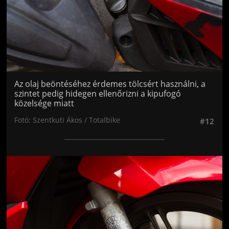
Az olaj beöntéséhez érdemes tölcsért használni, a
szintet pedig hidegen ellenőrizni a kipufogó
közelsége miatt
Fotó: Szentkuti Ákos / Totalbike
#12
Jön még kép!