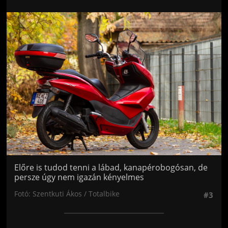
Jön még kép!
Előre is tudod tenni a lábad, kanapérobogósan, de
persze úgy nem igazán kényelmes
Fotó: Szentkuti Ákos / Totalbike
#3