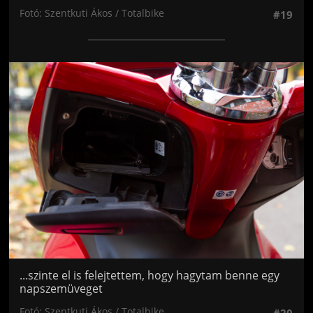
Fotó: Szentkuti Ákos / Totalbike
#19
Jön még kép!
...szinte el is felejtettem, hogy hagytam benne egy
napszemüveget
Fotó: Szentkuti Ákos / Totalbike