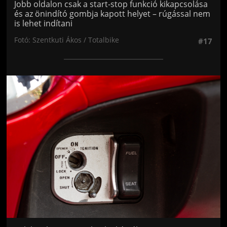
Jobb oldalon csak a start-stop funkció kikapcsolása
és az önindító gombja kapott helyet – rúgással nem
is lehet indítani
Fotó: Szentkuti Ákos / Totalbike
#17
Jön még kép!