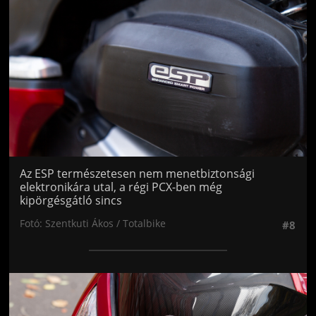
Az ESP természetesen nem menetbiztonsági
elektronikára utal, a régi PCX-ben még
kipörgésgátló sincs
Fotó: Szentkuti Ákos / Totalbike
#8
Jön még kép!