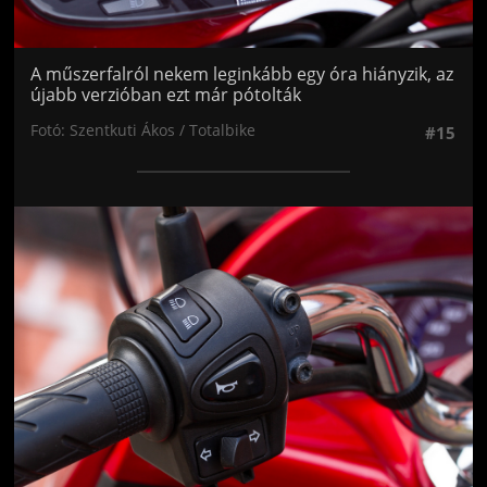
A műszerfalról nekem leginkább egy óra hiányzik, az
újabb verzióban ezt már pótolták
Fotó: Szentkuti Ákos / Totalbike
#15
Jön még kép!