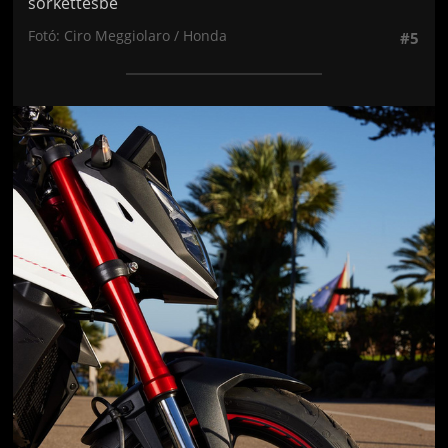
sorkettesbe
Fotó: Ciro Meggiolaro / Honda
#5
Jön még kép!