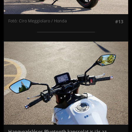
Fotó: Ciro Meggiolaro / Honda
#13
Jön még kép!
Hangvezérléses Bluetooth kapcsolat is jár az