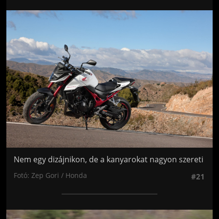
Jön még kép!
Nem egy dizájnikon, de a kanyarokat nagyon szereti
Fotó: Zep Gori / Honda
#21