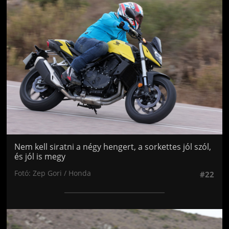
Jön még kép!
Nem kell siratni a négy hengert, a sorkettes jól szól,
és jól is megy
Fotó: Zep Gori / Honda
#22
Jön még kép!