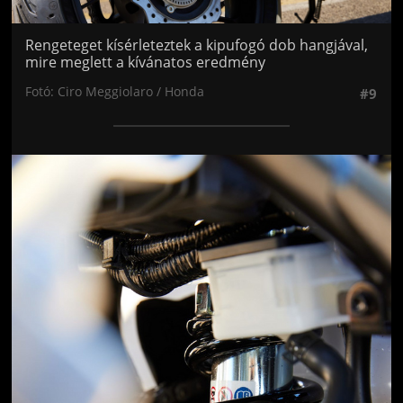
Rengeteget kísérleteztek a kipufogó dob hangjával,
mire meglett a kívánatos eredmény
Fotó: Ciro Meggiolaro / Honda
#9
Jön még kép!