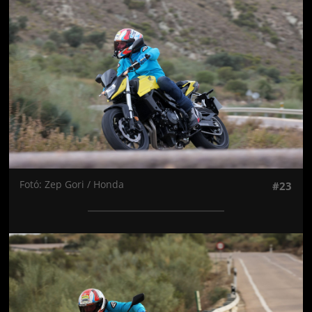
Fotó: Zep Gori / Honda
#23
Jön még kép!