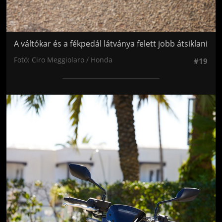
A váltókar és a fékpedál látványa felett jobb átsiklani
Fotó: Ciro Meggiolaro / Honda
#19
Jön még kép!