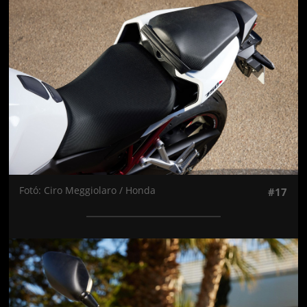
Jön még kép!
Fotó: Ciro Meggiolaro / Honda
#17
Jön még kép!