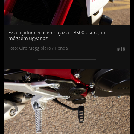
Ez a fejidom erősen hajaz a CB500-aséra, de
mégsem ugyanaz
Fotó: Ciro Meggiolaro / Honda
#18
Jön még kép!