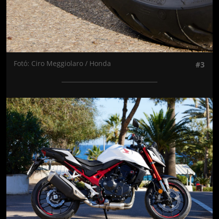
Fotó: Ciro Meggiolaro / Honda
#3
Jön még kép!