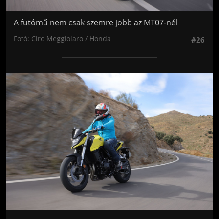
A futómű nem csak szemre jobb az MT07-nél
Fotó: Ciro Meggiolaro / Honda
#26
Jön még kép!