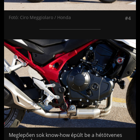
Fotó: Ciro Meggiolaro / Honda
#4
Jön még kép!
Meglepően sok know-how épült be a hétötvenes