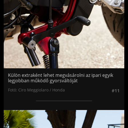
Külön extraként lehet megvásárolni az ipari egyik
legjobban működő gyorsváltóját
Fotó: Ciro Meggiolaro / Honda
#11
Jön még kép!