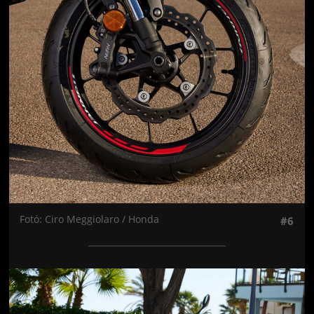
Fotó: Ciro Meggiolaro / Honda
#6
Jön még kép!