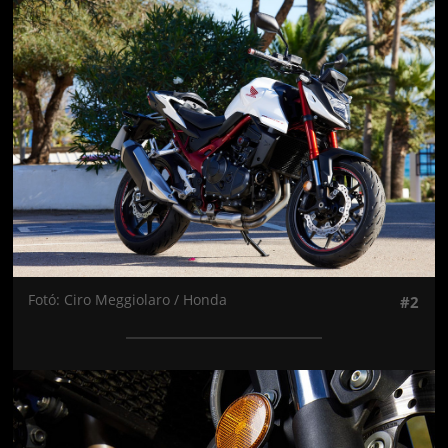
Jön még kép!
Fotó: Ciro Meggiolaro / Honda
#2
Jön még kép!