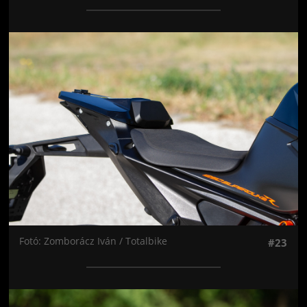
Jön még kép!
Fotó: Zomborácz Iván / Totalbike
#23