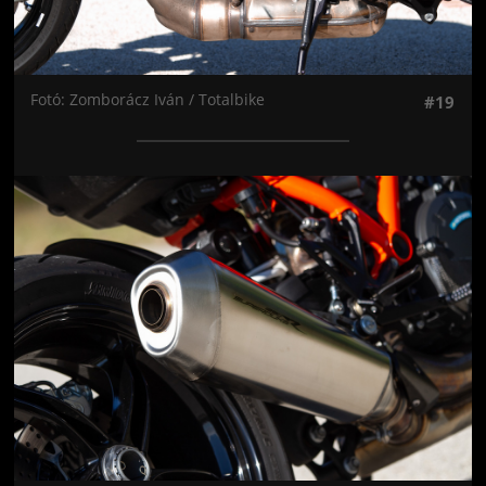
Fotó: Zomborácz Iván / Totalbike
#19
Jön még kép!