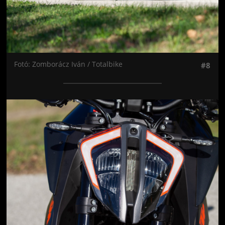
Fotó: Zomborácz Iván / Totalbike
#8
Jön még kép!