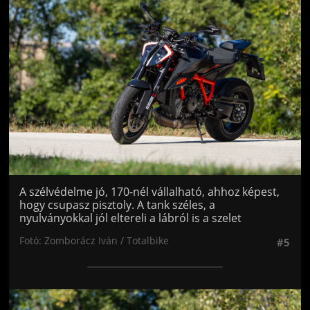
Jön még kép!
A szélvédelme jó, 170-nél vállalható, ahhoz képest,
hogy csupasz pisztoly. A tank széles, a
nyulványokkal jól eltereli a lábról is a szelet
Fotó: Zomborácz Iván / Totalbike
#5
Jön még kép!