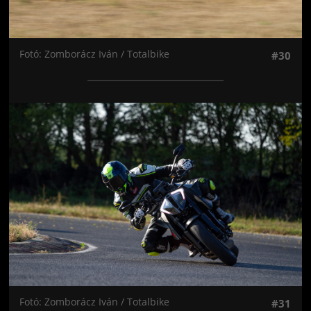
Fotó: Zomborácz Iván / Totalbike
#30
Jön még kép!
Fotó: Zomborácz Iván / Totalbike
#31