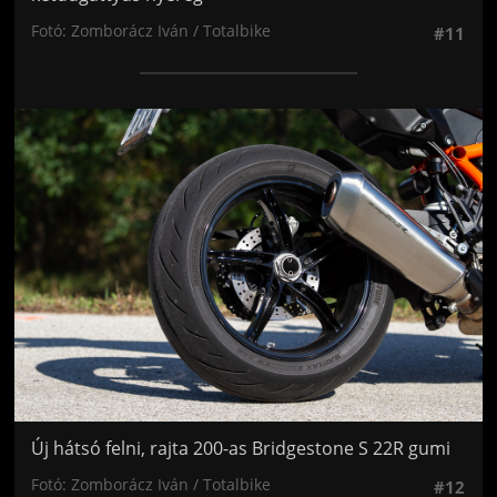
Fotó: Zomborácz Iván / Totalbike
#11
Jön még kép!
Új hátsó felni, rajta 200-as Bridgestone S 22R gumi
Fotó: Zomborácz Iván / Totalbike
#12