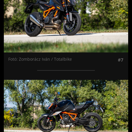
Fotó: Zomborácz Iván / Totalbike
#7
Jön még kép!