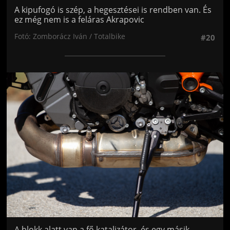
A kipufogó is szép, a hegesztései is rendben van. És
ez még nem is a feláras Akrapovic
Fotó: Zomborácz Iván / Totalbike
#20
Jön még kép!
A blokk alatt van a fő katalizátor, és egy másik,