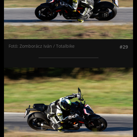
Fotó: Zomborácz Iván / Totalbike
#29
Jön még kép!