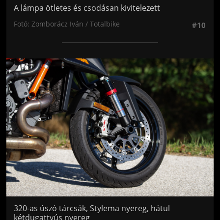
A lámpa ötletes és csodásan kivitelezett
Fotó: Zomborácz Iván / Totalbike
#10
Jön még kép!
320-as úszó tárcsák, Stylema nyereg, hátul
kétdugattyús nyereg