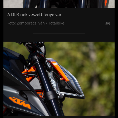
A DLR-nek veszett fénye van
Fotó: Zomborácz Iván / Totalbike
#9
Jön még kép!