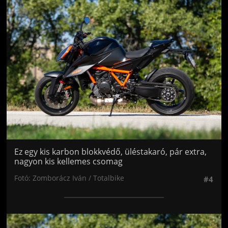
Jön még kép!
Ez egy kis karbon blokkvédő, üléstakaró, pár extra,
nagyon kis kellemes csomag
Fotó: Zomborácz Iván / Totalbike
#4