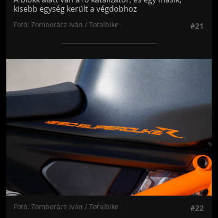
kisebb egység került a végdobhoz
Fotó: Zomborácz Iván / Totalbike
#21
Jön még kép!
Fotó: Zomborácz Iván / Totalbike
#22