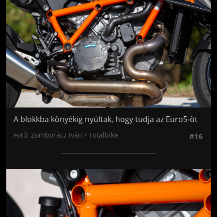
A blokkba könyékig nyúltak, hogy tudja az Euro5-öt
Fotó: Zomborácz Iván / Totalbike
#16
Jön még kép!