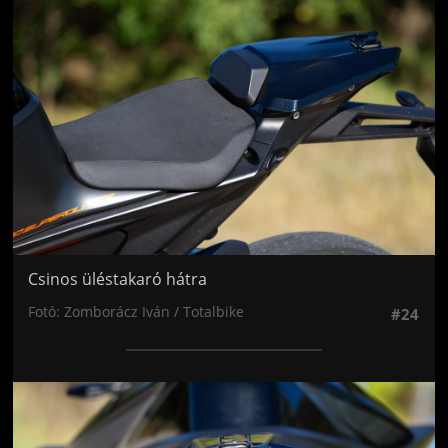
Jön még kép!
Csinos üléstakaró hátra
Fotó: Zomborácz Iván / Totalbike
#24
Jön még kép!