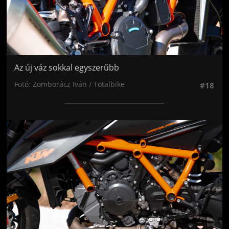
Az új váz sokkal egyszerűbb
Fotó: Zomborácz Iván / Totalbike
#18
Jön még kép!