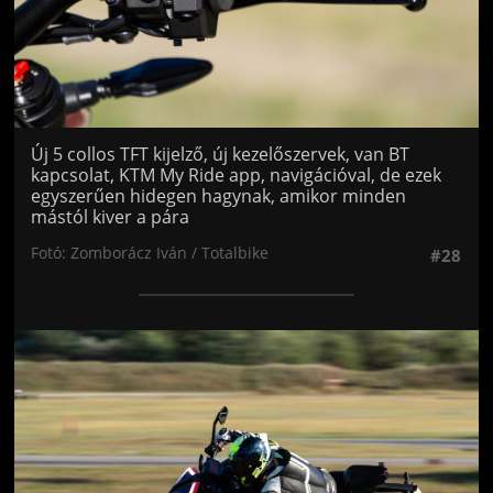
Új 5 collos TFT kijelző, új kezelőszervek, van BT
kapcsolat, KTM My Ride app, navigációval, de ezek
egyszerűen hidegen hagynak, amikor minden
mástól kiver a pára
Fotó: Zomborácz Iván / Totalbike
#28
Jön még kép!