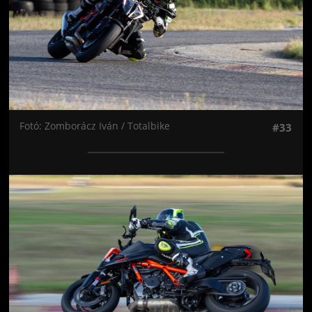
Fotó: Zomborácz Iván / Totalbike
#33
Jön még kép!