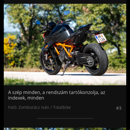
Jön még kép!
A szép minden, a rendszám tartókonzolja, az
indexek, minden
Fotó: Zomborácz Iván / Totalbike
#3