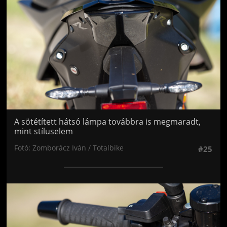
A sötétített hátsó lámpa továbbra is megmaradt,
mint stíluselem
Fotó: Zomborácz Iván / Totalbike
#25
Jön még kép!