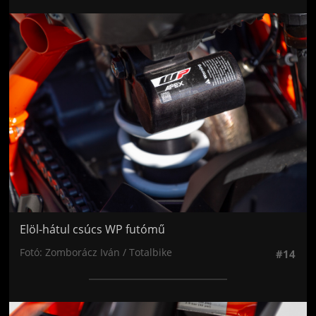
Jön még kép!
Elöl-hátul csúcs WP futómű
Fotó: Zomborácz Iván / Totalbike
#14