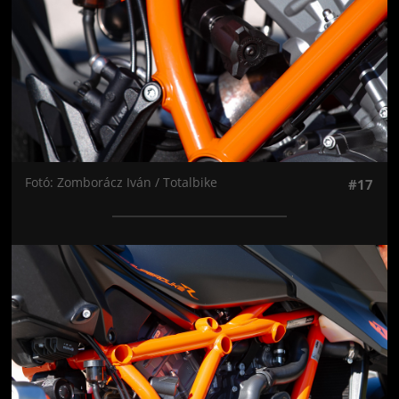
Fotó: Zomborácz Iván / Totalbike
#17
Jön még kép!