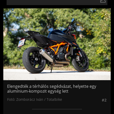
Jön még kép!
Elengedték a térhálós segédvázat, helyette egy
alumínium-kompozit egység lett
Fotó: Zomborácz Iván / Totalbike
#2