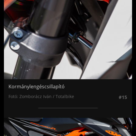
Jön még kép!
Kormánylengéscsillapító
Fotó: Zomborácz Iván / Totalbike
#15
Jön még kép!