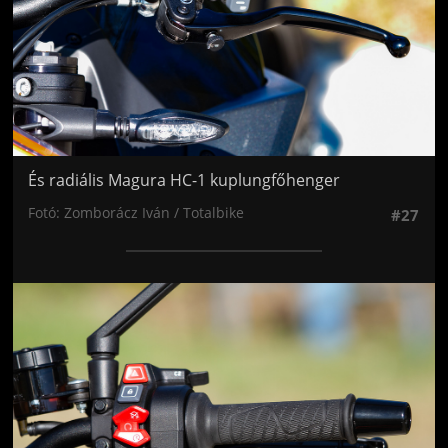
És radiális Magura HC-1 kuplungfőhenger
Fotó: Zomborácz Iván / Totalbike
#27
Jön még kép!