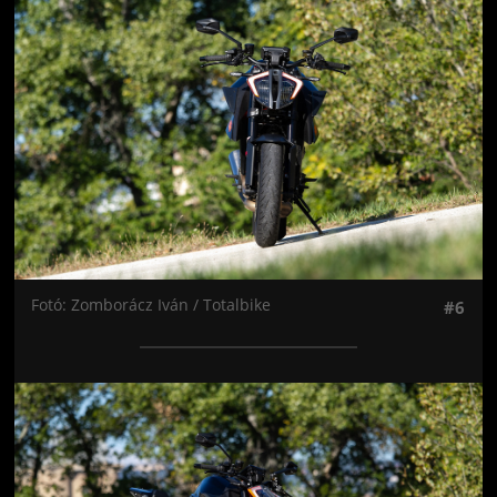
Fotó: Zomborácz Iván / Totalbike
#6
Jön még kép!