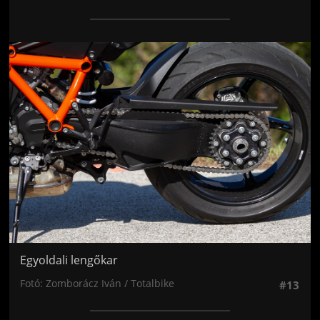
Jön még kép!
Egyoldali lengőkar
Fotó: Zomborácz Iván / Totalbike
#13