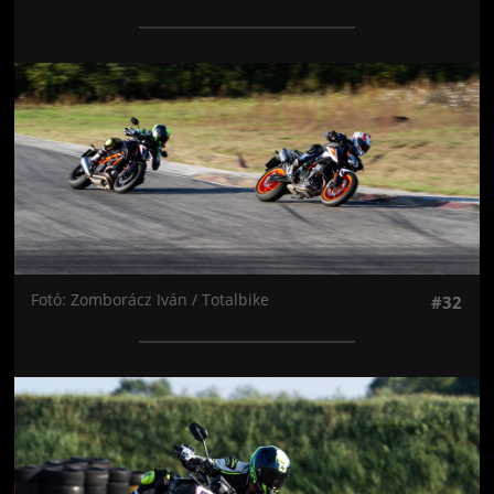
Jön még kép!
Fotó: Zomborácz Iván / Totalbike
#32
Jön még kép!