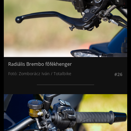
Radiális Brembo főfékhenger
Fotó: Zomborácz Iván / Totalbike
#26
Jön még kép!