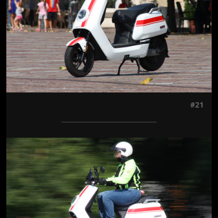
#21
Jön még kép!