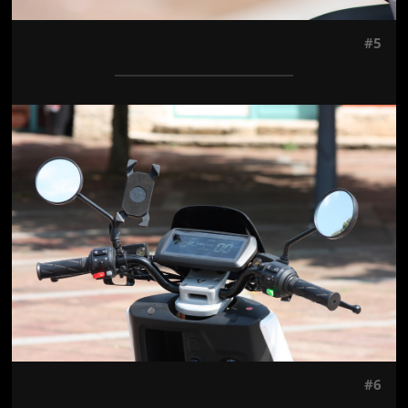
#5
Jön még kép!
#6