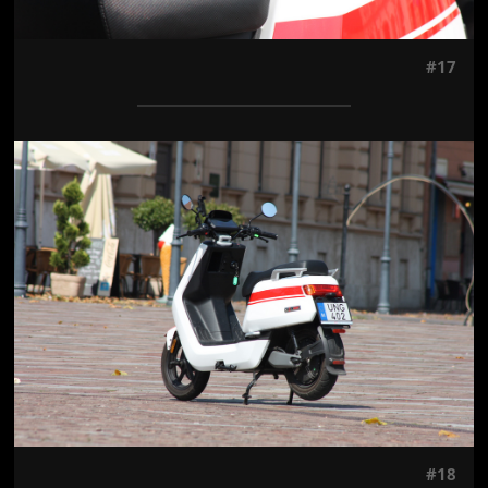
#17
Jön még kép!
#18