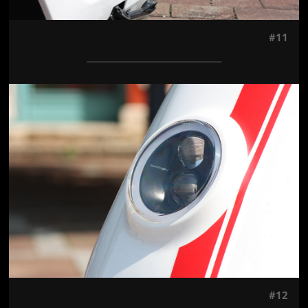
#11
Jön még kép!
#12