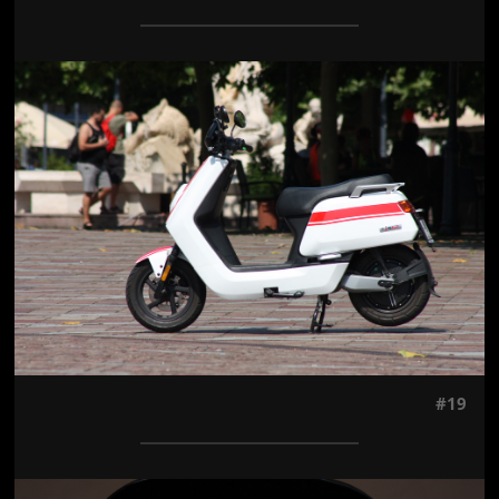
Jön még kép!
#19