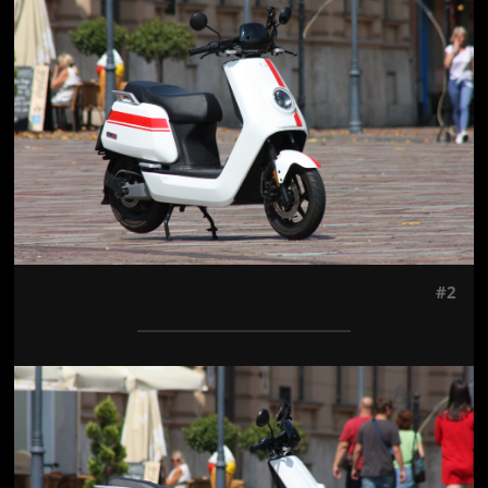
#2
Jön még kép!