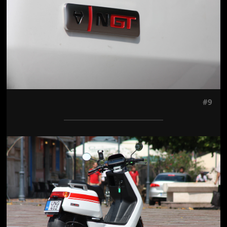
#9
Jön még kép!