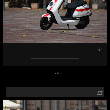
#1
Jön még kép!