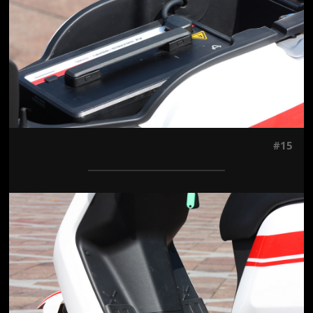
#15
Jön még kép!