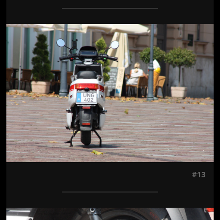
Jön még kép!
#13