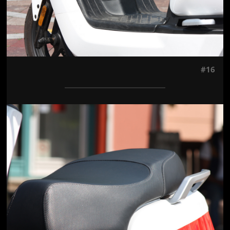
#16
Jön még kép!