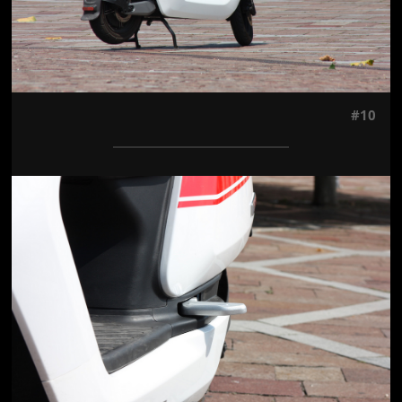
#10
Jön még kép!