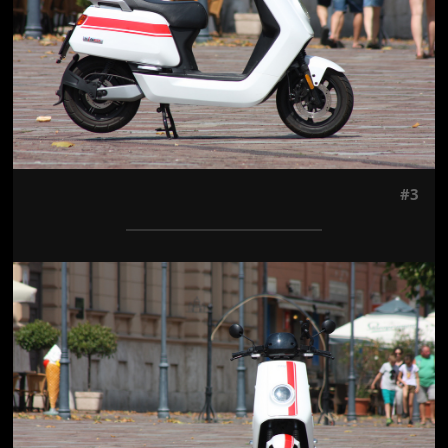
#3
Jön még kép!