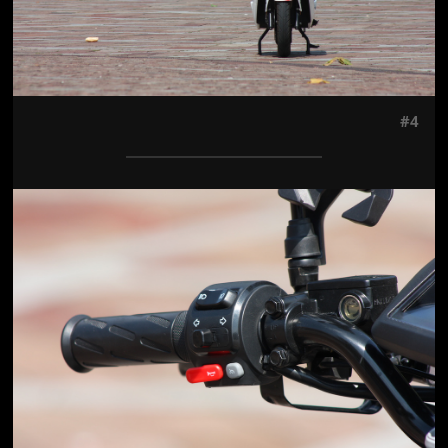
#4
Jön még kép!