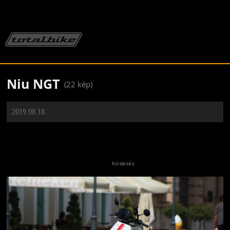
Niu NGT
(22 kép)
2019.08.18.
Jön még kép!