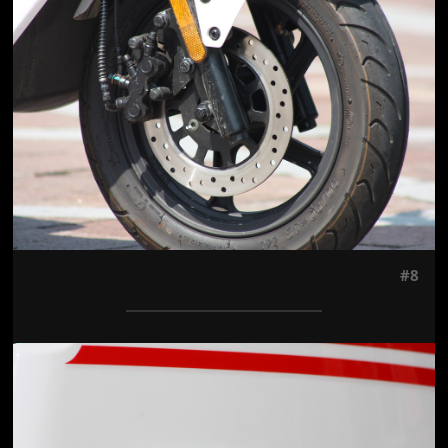
#8
Jön még kép!