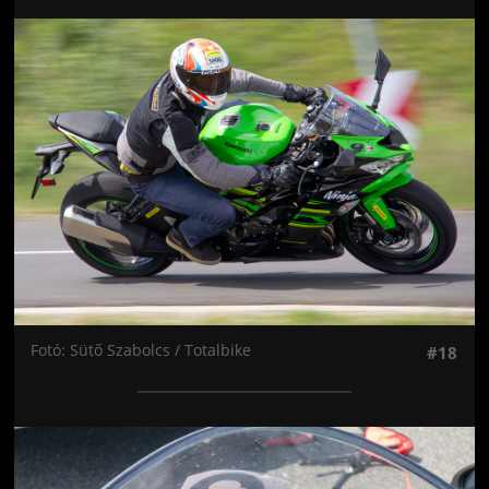
Jön még kép!
Fotó: Sütő Szabolcs / Totalbike
#18
Jön még kép!