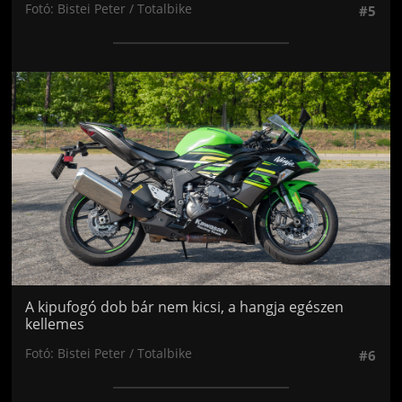
Fotó: Bistei Peter / Totalbike
#5
Jön még kép!
A kipufogó dob bár nem kicsi, a hangja egészen
kellemes
Fotó: Bistei Peter / Totalbike
#6