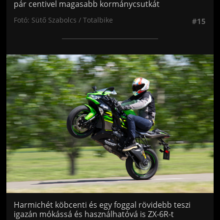
pár centivel magasabb kormánycsutkát
Fotó: Sütő Szabolcs / Totalbike
#15
Jön még kép!
Harmichét köbcenti és egy foggal rövidebb teszi
igazán mókássá és használhatóvá is ZX-6R-t