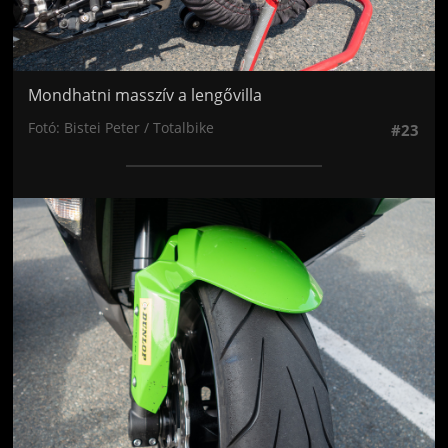
Mondhatni masszív a lengővilla
Fotó: Bistei Peter / Totalbike
#23
Jön még kép!