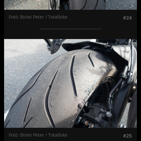
Fotó: Bistei Peter / Totalbike
#24
Jön még kép!
Fotó: Bistei Peter / Totalbike
#25