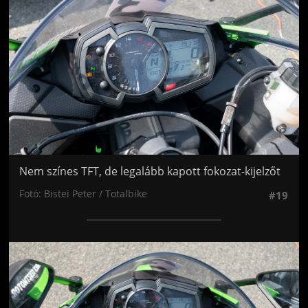
Nem színes TFT, de legalább kapott fokozat-kijelzőt
Fotó: Bistei Peter / Totalbike
#19
Jön még kép!