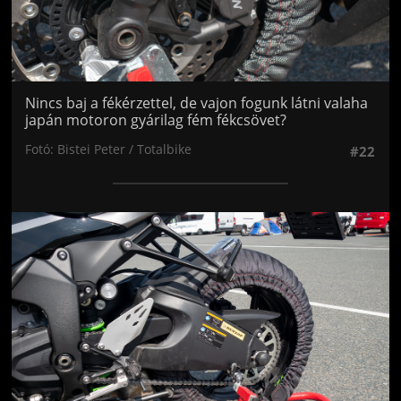
Nincs baj a fékérzettel, de vajon fogunk látni valaha
japán motoron gyárilag fém fékcsövet?
Fotó: Bistei Peter / Totalbike
#22
Jön még kép!