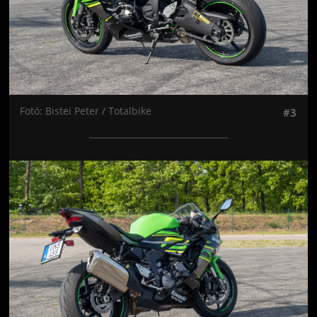
Fotó: Bistei Peter / Totalbike
#3
Jön még kép!