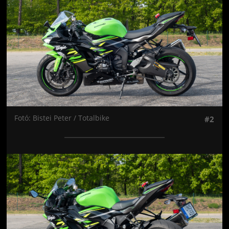
Fotó: Bistei Peter / Totalbike
#2
Jön még kép!