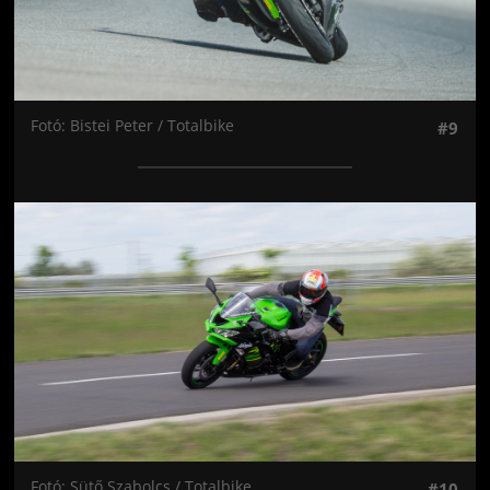
Fotó: Bistei Peter / Totalbike
#9
Jön még kép!
Fotó: Sütő Szabolcs / Totalbike
#10