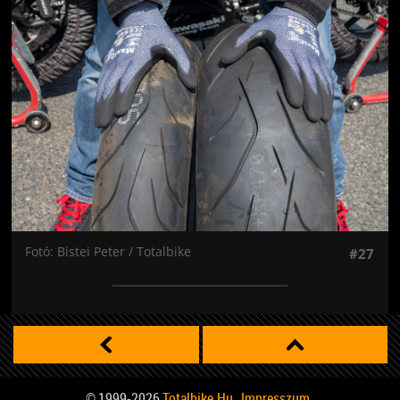
Jön még kép!
Fotó: Bistei Peter / Totalbike
#27
© 1999-2026
Totalbike.hu
Impresszum