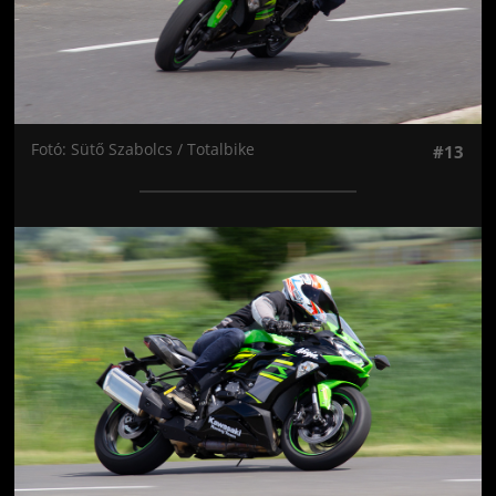
Fotó: Sütő Szabolcs / Totalbike
#13
Jön még kép!