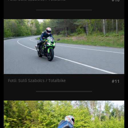
Jön még kép!
Fotó: Sütő Szabolcs / Totalbike
#11
Jön még kép!