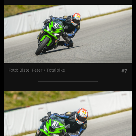
Jön még kép!
Fotó: Bistei Peter / Totalbike
#7
Jön még kép!