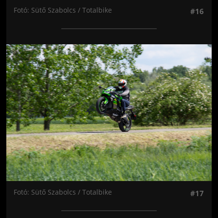
Fotó: Sütő Szabolcs / Totalbike
#16
Jön még kép!
Fotó: Sütő Szabolcs / Totalbike
#17