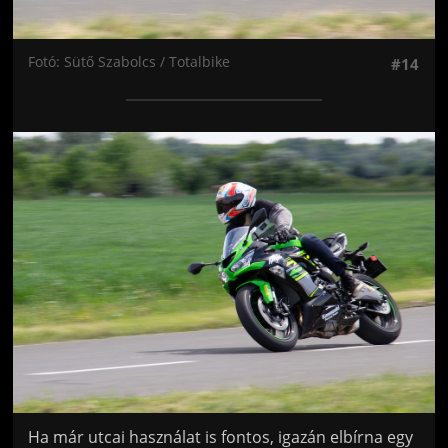
Fotó: Sütő Szabolcs / Totalbike
#14
Jön még kép!
Ha már utcai használat is fontos, igazán elbírna egy