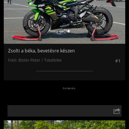
Zsolti a béka, bevetésre készen
Fotó: Bistei Peter / Totalbike
#1
Jön még kép!