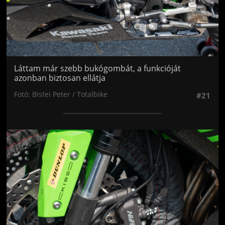
Láttam már szebb bukógombát, a funkcióját
azonban biztosan ellátja
Fotó: Bistei Peter / Totalbike
#21
Jön még kép!