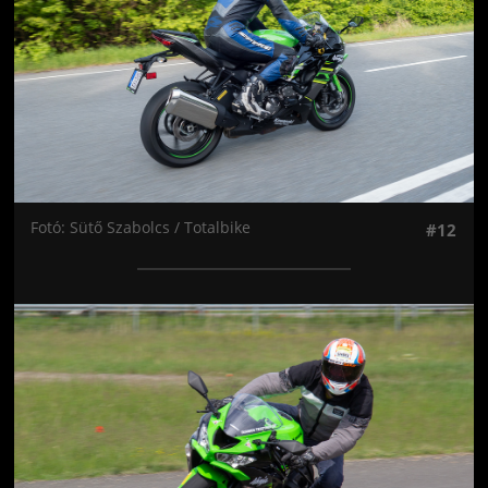
Fotó: Sütő Szabolcs / Totalbike
#12
Jön még kép!