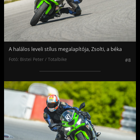
A halálos leveli stílus megalapítója, Zsolti, a béka
Fotó: Bistei Peter / Totalbike
#8
Jön még kép!