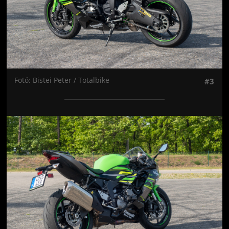
Fotó: Bistei Peter / Totalbike
#3
Jön még kép!