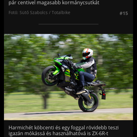
pár centivel magasabb kormánycsutkát
Fotó: Sütő Szabolcs / Totalbike
#15
Jön még kép!
Harmichét köbcenti és egy foggal rövidebb teszi
igazán mókássá és használhatóvá is ZX-6R-t