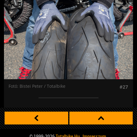
Jön még kép!
Fotó: Bistei Peter / Totalbike
#27
© 1999-2026
Totalbike.hu
Impresszum