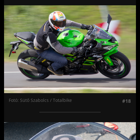
Jön még kép!
Fotó: Sütő Szabolcs / Totalbike
#18
Jön még kép!