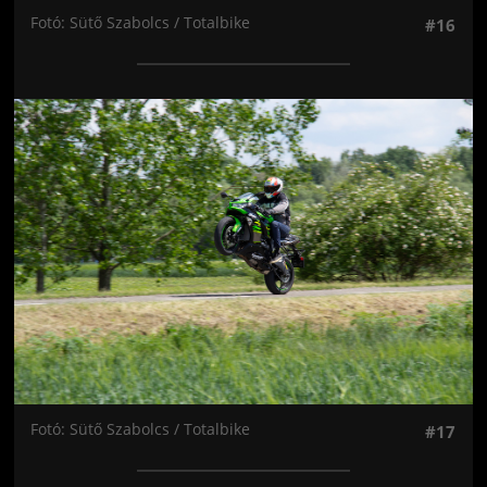
Fotó: Sütő Szabolcs / Totalbike
#16
Jön még kép!
Fotó: Sütő Szabolcs / Totalbike
#17