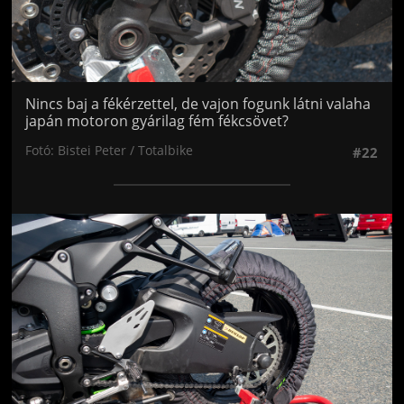
Nincs baj a fékérzettel, de vajon fogunk látni valaha
japán motoron gyárilag fém fékcsövet?
Fotó: Bistei Peter / Totalbike
#22
Jön még kép!