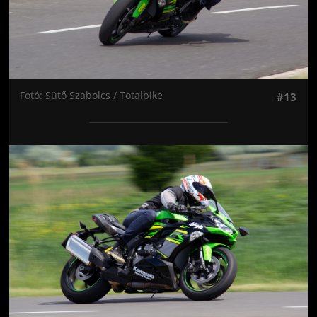
Fotó: Sütő Szabolcs / Totalbike
#13
Jön még kép!