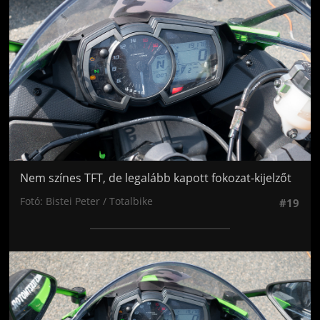
Nem színes TFT, de legalább kapott fokozat-kijelzőt
Fotó: Bistei Peter / Totalbike
#19
Jön még kép!