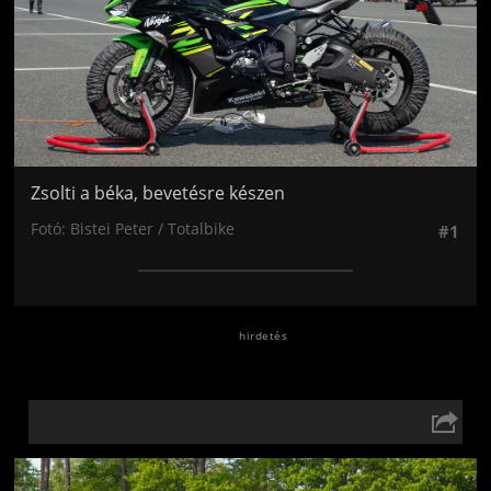
Zsolti a béka, bevetésre készen
Fotó: Bistei Peter / Totalbike
#1
Jön még kép!