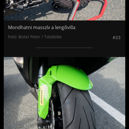
Mondhatni masszív a lengővilla
Fotó: Bistei Peter / Totalbike
#23
Jön még kép!