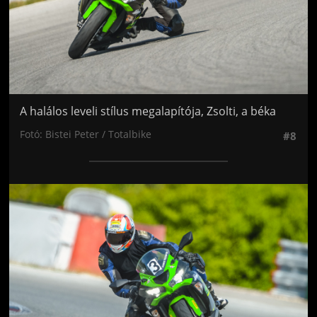
A halálos leveli stílus megalapítója, Zsolti, a béka
Fotó: Bistei Peter / Totalbike
#8
Jön még kép!