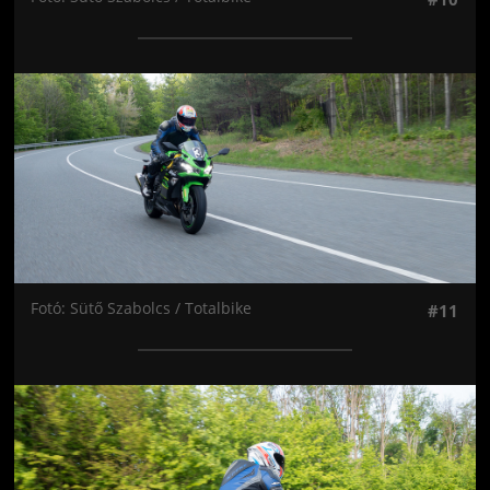
Jön még kép!
Fotó: Sütő Szabolcs / Totalbike
#11
Jön még kép!