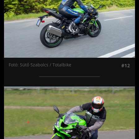
Fotó: Sütő Szabolcs / Totalbike
#12
Jön még kép!