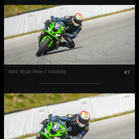
Jön még kép!
Fotó: Bistei Peter / Totalbike
#7
Jön még kép!