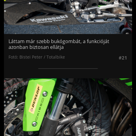
Láttam már szebb bukógombát, a funkcióját
azonban biztosan ellátja
Fotó: Bistei Peter / Totalbike
#21
Jön még kép!