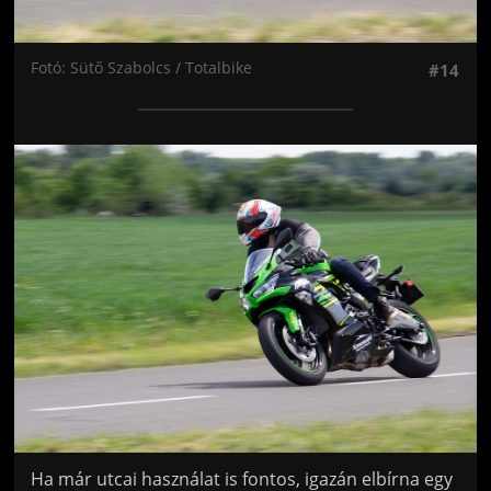
Fotó: Sütő Szabolcs / Totalbike
#14
Jön még kép!
Ha már utcai használat is fontos, igazán elbírna egy