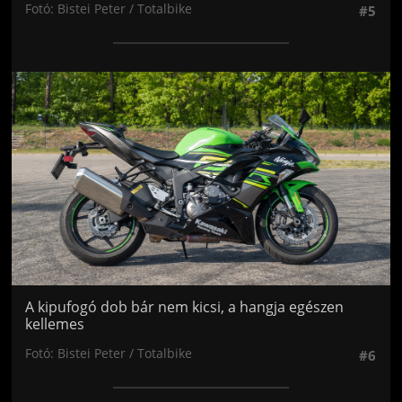
Fotó: Bistei Peter / Totalbike
#5
Jön még kép!
A kipufogó dob bár nem kicsi, a hangja egészen
kellemes
Fotó: Bistei Peter / Totalbike
#6