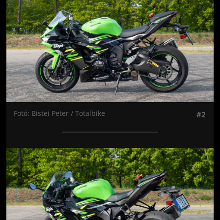
Fotó: Bistei Peter / Totalbike
#2
Jön még kép!