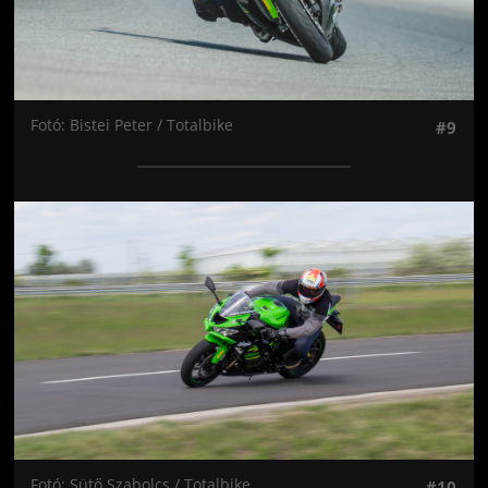
Fotó: Bistei Peter / Totalbike
#9
Jön még kép!
Fotó: Sütő Szabolcs / Totalbike
#10