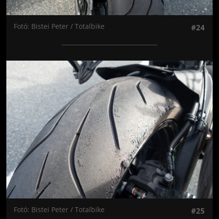
Fotó: Bistei Peter / Totalbike
#24
Jön még kép!
Fotó: Bistei Peter / Totalbike
#25