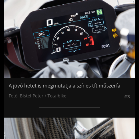
A jövő hetet is megmutatja a színes tft műszerfal
Fotó: Bistei Peter / Totalbike
#3
Jön még kép!