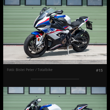
Jön még kép!
Fotó: Bistei Peter / Totalbike
#15
Jön még kép!