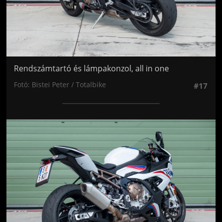
Rendszámtartó és lámpakonzol, all in one
Fotó: Bistei Peter / Totalbike
#17
Jön még kép!