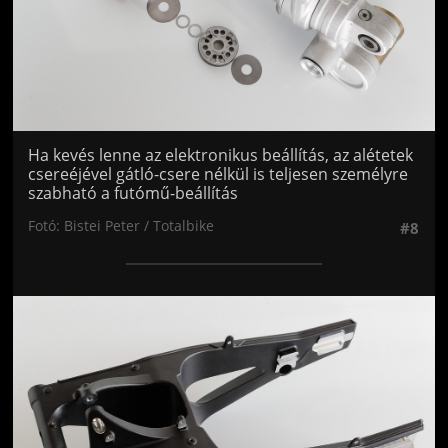
Ha kevés lenne az elektronikus beállítás, az alétetek
csereéjével gátló-csere nélkül is teljesen személyre
szabható a futómű-beállítás
Fotó: Bistei Peter / Totalbike
#8
Jön még kép!