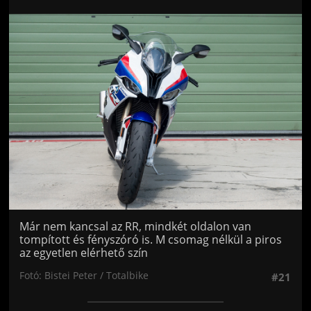
Jön még kép!
Már nem kancsal az RR, mindkét oldalon van
tompított és fényszóró is. M csomag nélkül a piros
az egyetlen elérhető szín
Fotó: Bistei Peter / Totalbike
#21