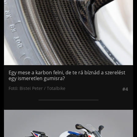
Egy mese a karbon felni, de te rá bíznád a szerelést
egy ismeretlen gumisra?
Fotó: Bistei Peter / Totalbike
#4
Jön még kép!