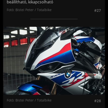
beállítható, kikapcsolható
Fotó: Bistei Peter / Totalbike
#27
Jön még kép!
Fotó: Bistei Peter / Totalbike
#28