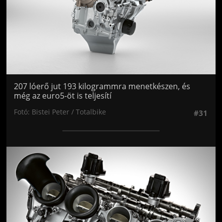
207 lóerő jut 193 kilogrammra menetkészen, és
még az euro5-öt is teljesítí
Fotó: Bistei Peter / Totalbike
#31
Jön még kép!