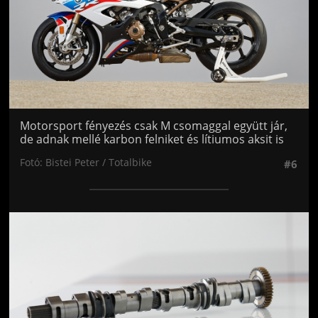
Motorsport fényezés csak M csomaggal együtt jár,
de adnak mellé karbon felniket és lítiumos aksit is
Fotó: Bistei Peter / Totalbike
#6
Jön még kép!