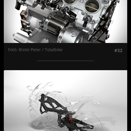
Fotó: Bistei Peter / Totalbike
#32
Jön még kép!