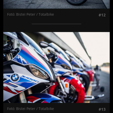
Fotó: Bistei Peter / Totalbike
#12
Jön még kép!
Fotó: Bistei Peter / Totalbike
#13