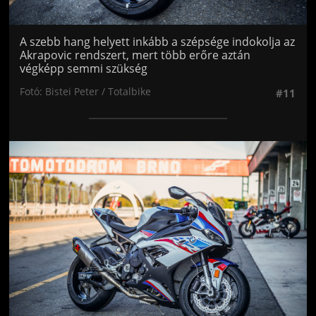
A szebb hang helyett inkább a szépsége indokolja az
Akrapovic rendszert, mert több erőre aztán
végképp semmi szükség
Fotó: Bistei Peter / Totalbike
#11
Jön még kép!