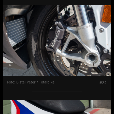
Jön még kép!
Fotó: Bistei Peter / Totalbike
#22
Jön még kép!