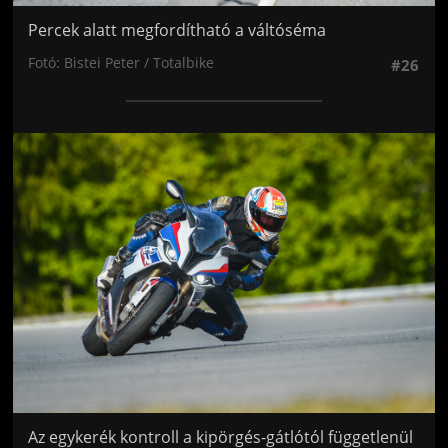
Percek alatt megfordítható a váltóséma
Fotó: Bistei Peter / Totalbike
#26
Jön még kép!
Az egykerék kontroll a kipörgés-gátlótól függetlenül