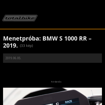
Menetpróba: BMW S 1000 RR –
2019.
(33 kép)
2019.06.05.
Jön még kép!