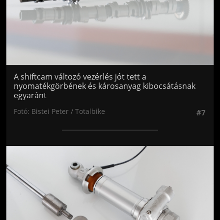
A shiftcam változó vezérlés jót tett a
nyomatékgörbének és károsanyag kibocsátásnak
egyaránt
Fotó: Bistei Peter / Totalbike
#7
Jön még kép!