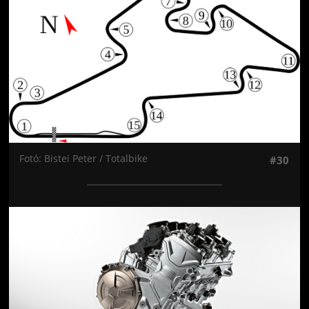
Fotó: Bistei Peter / Totalbike
#30
Jön még kép!