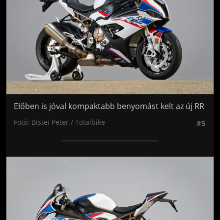
Előben is jóval kompaktabb benyomást kelt az új RR
Fotó: Bistei Peter / Totalbike
#5
Jön még kép!