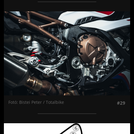
Jön még kép!
Fotó: Bistei Peter / Totalbike
#29
Jön még kép!