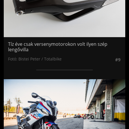
Tíz éve csak versenymotorokon volt ilyen szép
lengővilla
Fotó: Bistei Peter / Totalbike
#9
Jön még kép!