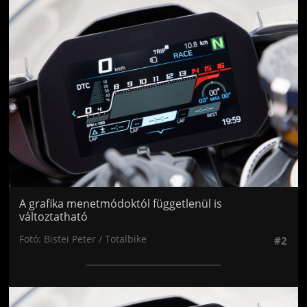
Jön még kép!
A grafika menetmódoktól függetlenül is
változtatható
Fotó: Bistei Peter / Totalbike
#2
Jön még kép!