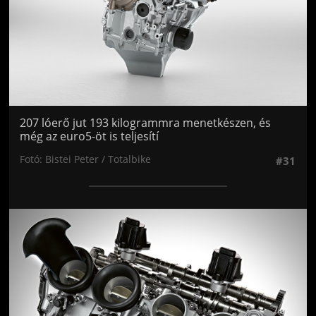
207 lóerő jut 193 kilogrammra menetkészen, és
még az euro5-öt is teljesítí
Fotó: Bistei Peter / Totalbike
#31
Jön még kép!