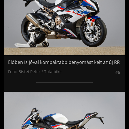
Előben is jóval kompaktabb benyomást kelt az új RR
Fotó: Bistei Peter / Totalbike
#5
Jön még kép!