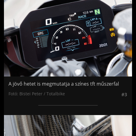
A jövő hetet is megmutatja a színes tft műszerfal
Fotó: Bistei Peter / Totalbike
#3
Jön még kép!