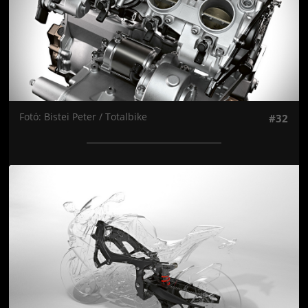
Fotó: Bistei Peter / Totalbike
#32
Jön még kép!