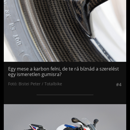
Egy mese a karbon felni, de te rá bíznád a szerelést
egy ismeretlen gumisra?
Fotó: Bistei Peter / Totalbike
#4
Jön még kép!