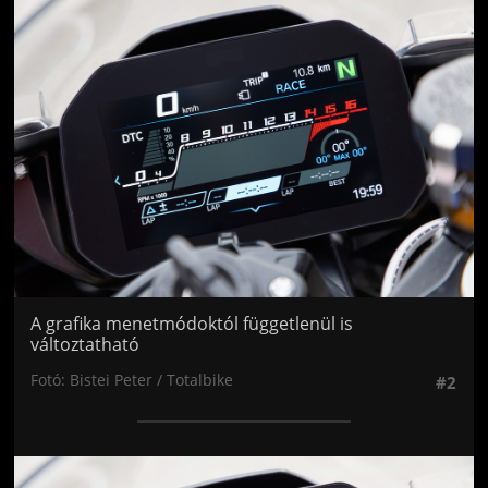
Jön még kép!
A grafika menetmódoktól függetlenül is
változtatható
Fotó: Bistei Peter / Totalbike
#2
Jön még kép!