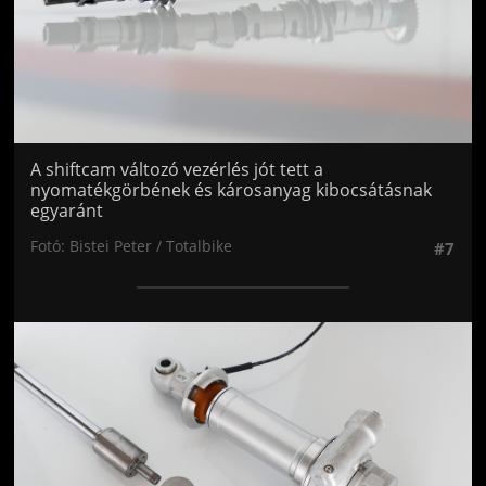
A shiftcam változó vezérlés jót tett a
nyomatékgörbének és károsanyag kibocsátásnak
egyaránt
Fotó: Bistei Peter / Totalbike
#7
Jön még kép!