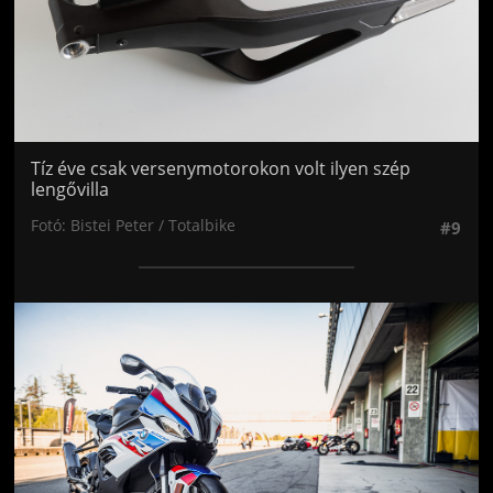
Tíz éve csak versenymotorokon volt ilyen szép
lengővilla
Fotó: Bistei Peter / Totalbike
#9
Jön még kép!