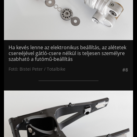
Ha kevés lenne az elektronikus beállítás, az alétetek
csereéjével gátló-csere nélkül is teljesen személyre
szabható a futómű-beállítás
Fotó: Bistei Peter / Totalbike
#8
Jön még kép!