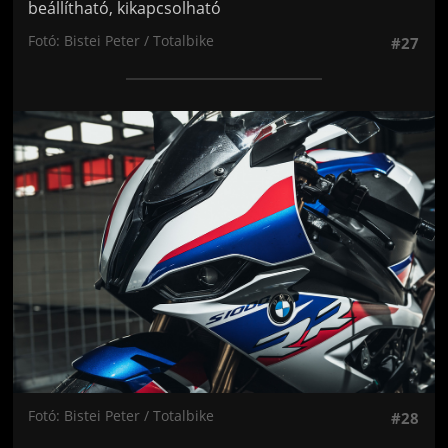
beállítható, kikapcsolható
Fotó: Bistei Peter / Totalbike
#27
Jön még kép!
Fotó: Bistei Peter / Totalbike
#28