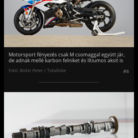
Motorsport fényezés csak M csomaggal együtt jár,
de adnak mellé karbon felniket és lítiumos aksit is
Fotó: Bistei Peter / Totalbike
#6
Jön még kép!