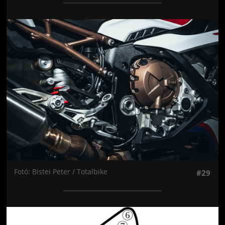
Jön még kép!
Fotó: Bistei Peter / Totalbike
#29
Jön még kép!