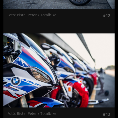
Fotó: Bistei Peter / Totalbike
#12
Jön még kép!
Fotó: Bistei Peter / Totalbike
#13