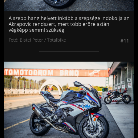
A szebb hang helyett inkább a szépsége indokolja az
Akrapovic rendszert, mert több erőre aztán
végképp semmi szükség
Fotó: Bistei Peter / Totalbike
#11
Jön még kép!