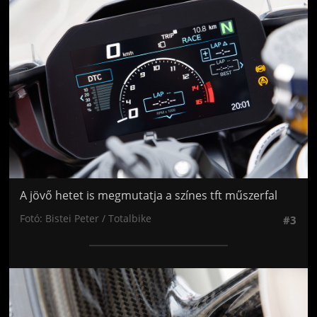
A jövő hetet is megmutatja a színes tft műszerfal
Fotó: Bistei Peter / Totalbike
#3
Jön még kép!