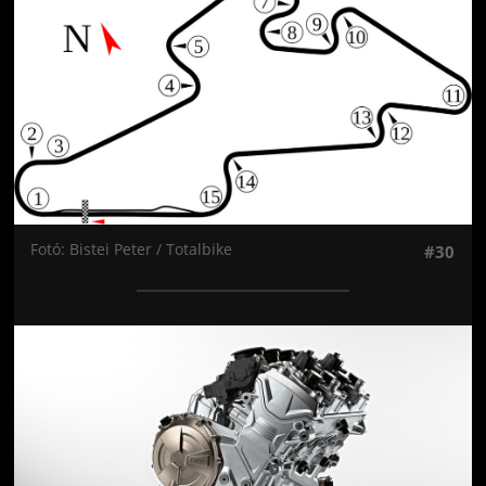
Fotó: Bistei Peter / Totalbike
#30
Jön még kép!