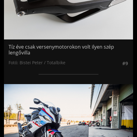
Tíz éve csak versenymotorokon volt ilyen szép
lengővilla
Fotó: Bistei Peter / Totalbike
#9
Jön még kép!