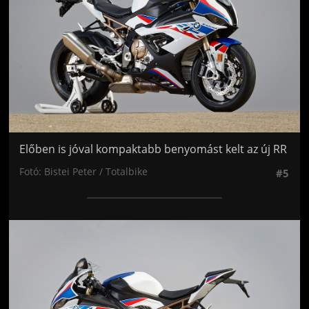
Előben is jóval kompaktabb benyomást kelt az új RR
Fotó: Bistei Peter / Totalbike
#5
Jön még kép!