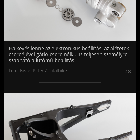
Ha kevés lenne az elektronikus beállítás, az alétetek
csereéjével gátló-csere nélkül is teljesen személyre
szabható a futómű-beállítás
Fotó: Bistei Peter / Totalbike
#8
Jön még kép!