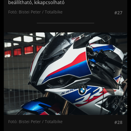
beállítható, kikapcsolható
Fotó: Bistei Peter / Totalbike
#27
Jön még kép!
Fotó: Bistei Peter / Totalbike
#28