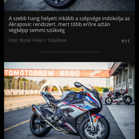
A szebb hang helyett inkább a szépsége indokolja az
Akrapovic rendszert, mert több erőre aztán
végképp semmi szükség
Fotó: Bistei Peter / Totalbike
#11
Jön még kép!