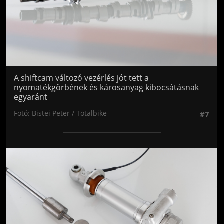
A shiftcam változó vezérlés jót tett a
nyomatékgörbének és károsanyag kibocsátásnak
egyaránt
Fotó: Bistei Peter / Totalbike
#7
Jön még kép!