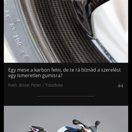
Egy mese a karbon felni, de te rá bíznád a szerelést
egy ismeretlen gumisra?
Fotó: Bistei Peter / Totalbike
#4
Jön még kép!