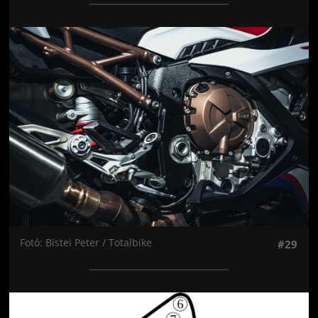
Jön még kép!
Fotó: Bistei Peter / Totalbike
#29
Jön még kép!