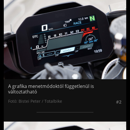
Jön még kép!
A grafika menetmódoktól függetlenül is
változtatható
Fotó: Bistei Peter / Totalbike
#2
Jön még kép!