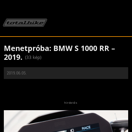
Menetpróba: BMW S 1000 RR –
2019.
(33 kép)
2019.06.05.
Jön még kép!