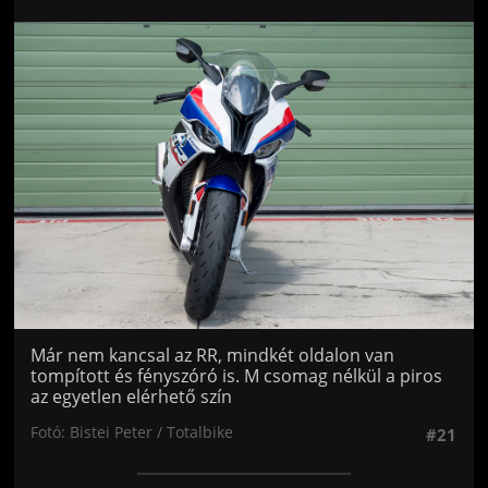
Jön még kép!
Már nem kancsal az RR, mindkét oldalon van
tompított és fényszóró is. M csomag nélkül a piros
az egyetlen elérhető szín
Fotó: Bistei Peter / Totalbike
#21