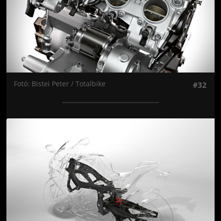
Fotó: Bistei Peter / Totalbike
#32
Jön még kép!