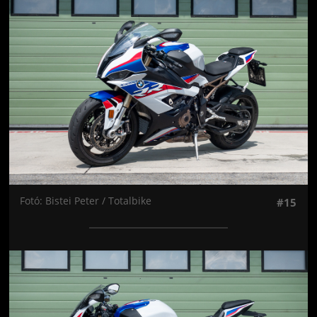
Jön még kép!
Fotó: Bistei Peter / Totalbike
#15
Jön még kép!