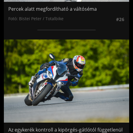
Percek alatt megfordítható a váltóséma
Fotó: Bistei Peter / Totalbike
#26
Jön még kép!
Az egykerék kontroll a kipörgés-gátlótól függetlenül