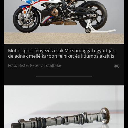
Motorsport fényezés csak M csomaggal együtt jár,
de adnak mellé karbon felniket és lítiumos aksit is
Fotó: Bistei Peter / Totalbike
#6
Jön még kép!