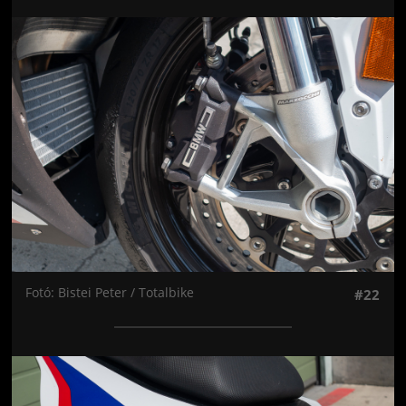
Jön még kép!
Fotó: Bistei Peter / Totalbike
#22
Jön még kép!