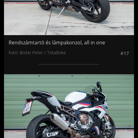
Rendszámtartó és lámpakonzol, all in one
Fotó: Bistei Peter / Totalbike
#17
Jön még kép!