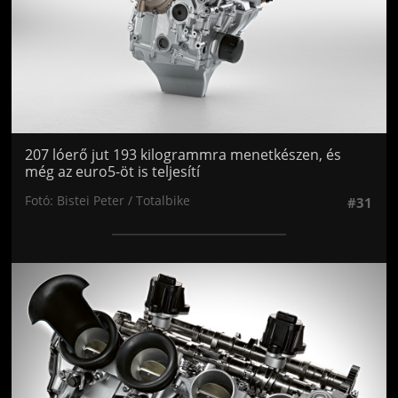
207 lóerő jut 193 kilogrammra menetkészen, és
még az euro5-öt is teljesítí
Fotó: Bistei Peter / Totalbike
#31
Jön még kép!