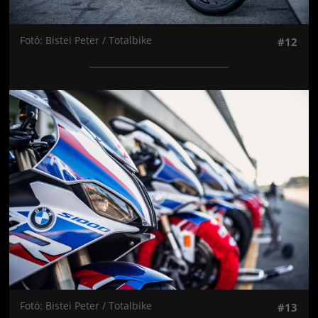
Fotó: Bistei Peter / Totalbike
#12
Jön még kép!
Fotó: Bistei Peter / Totalbike
#13