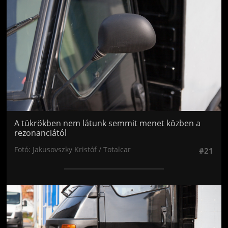
A tükrökben nem látunk semmit menet közben a
rezonanciától
Fotó: Jakusovszky Kristóf / Totalcar
#21
Jön még kép!