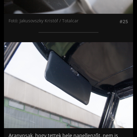
Fotó: Jakusovszky Kristóf / Totalcar
#25
Jön még kép!
Aranyosak, hogy tettek bele napellenzőt, nem is