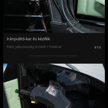
Irányváltó-kar és kézifék
Fotó: Jakusovszky Kristóf / Totalcar
#14
Jön még kép!