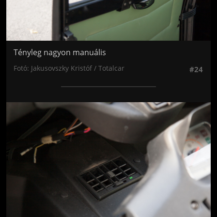
Tényleg nagyon manuális
Fotó: Jakusovszky Kristóf / Totalcar
#24
Jön még kép!