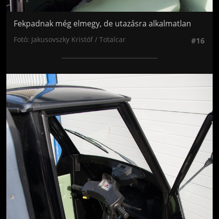
Fekpadnak még elmegy, de utazásra alkalmatlan
Fotó: Jakusovszky Kristóf / Totalcar
#16
Jön még kép!