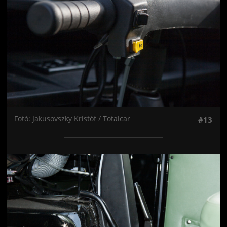
Fotó: Jakusovszky Kristóf / Totalcar
#13
Jön még kép!