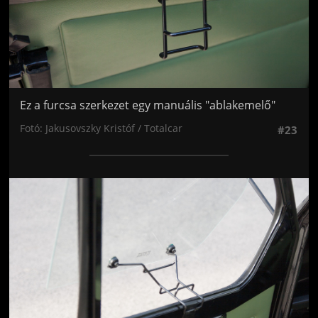
Ez a furcsa szerkezet egy manuális "ablakemelő"
Fotó: Jakusovszky Kristóf / Totalcar
#23
Jön még kép!