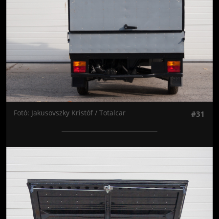
Fotó: Jakusovszky Kristóf / Totalcar
#31
Jön még kép!