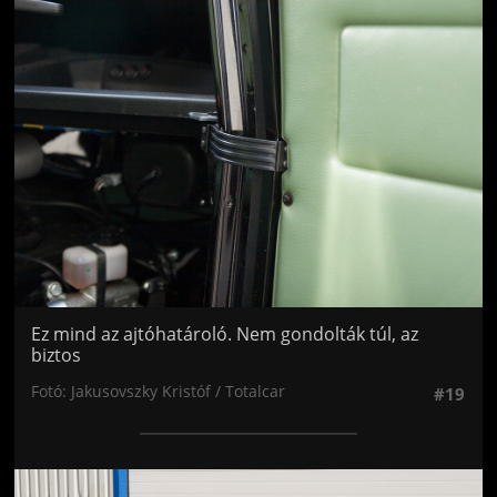
Jön még kép!
Ez mind az ajtóhatároló. Nem gondolták túl, az
biztos
Fotó: Jakusovszky Kristóf / Totalcar
#19