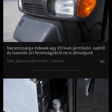
Narancssárga indexek egy 2014-es járművön. Ledről
és hasonló úri finomságokról ne is álmodjunk
Fotó: Jakusovszky Kristóf / Totalcar
#5
Jön még kép!