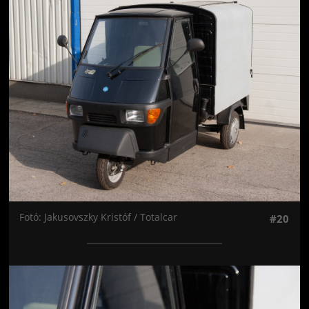
Jön még kép!
Fotó: Jakusovszky Kristóf / Totalcar
#20
Jön még kép!