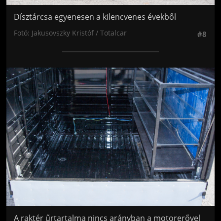
Dísztárcsa egyenesen a kilencvenes évekből
Fotó: Jakusovszky Kristóf / Totalcar
#8
Jön még kép!
A raktér űrtartalma nincs arányban a motorerővel