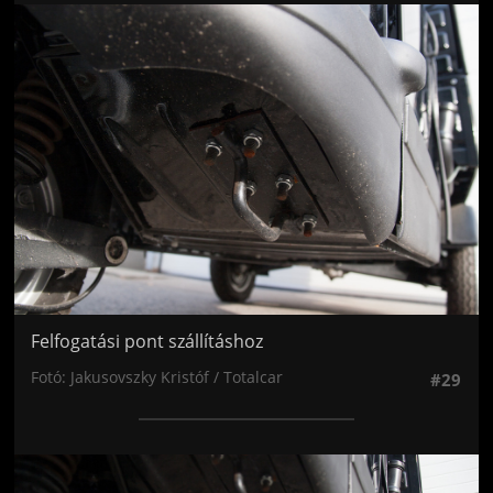
Jön még kép!
Felfogatási pont szállításhoz
Fotó: Jakusovszky Kristóf / Totalcar
#29
Jön még kép!