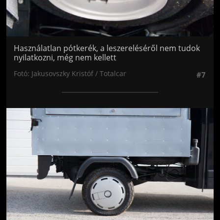
Használatlan pótkerék, a leszereléséről nem tudok
nyilatkozni, még nem kellett
Fotó: Jakusovszky Kristóf / Totalcar
#7
Jön még kép!