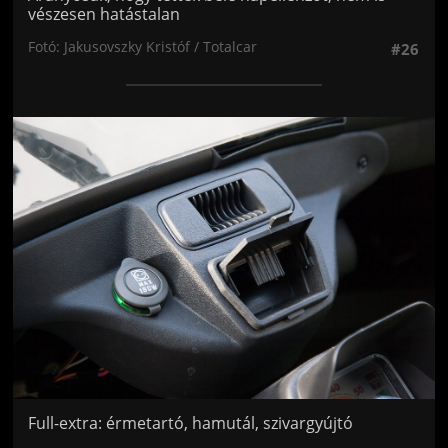
vészesen hatástalan
Fotó: Jakusovszky Kristóf / Totalcar
#26
Jön még kép!
Full-extra: érmetartó, hamutál, szivargyújtó