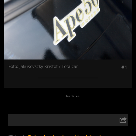
Fotó: Jakusovszky Kristóf / Totalcar
#1