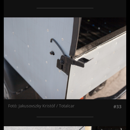
Jön még kép!
Fotó: Jakusovszky Kristóf / Totalcar
#33