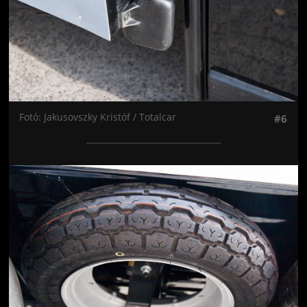
Fotó: Jakusovszky Kristóf / Totalcar
#6
Jön még kép!