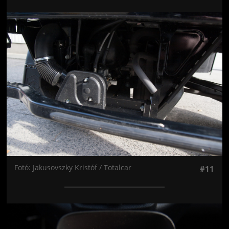
Jön még kép!
Fotó: Jakusovszky Kristóf / Totalcar
#11
Jön még kép!