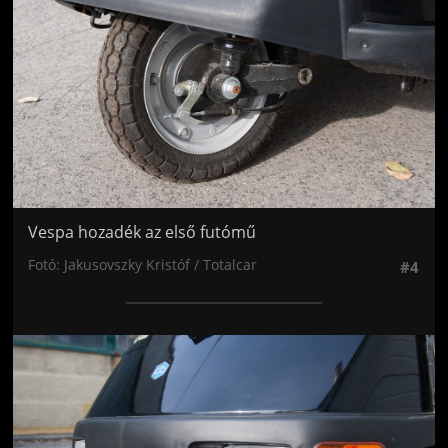
Vespa hozadék az első futómű
Fotó: Jakusovszky Kristóf / Totalcar
#4
Jön még kép!