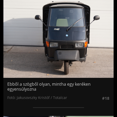
Jön még kép!
Ebből a szögből olyan, mintha egy keréken
egyensúlyozna
Fotó: Jakusovszky Kristóf / Totalcar
#18