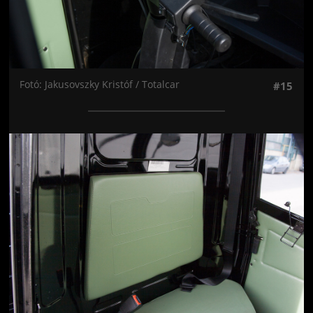
Fotó: Jakusovszky Kristóf / Totalcar
#15
Jön még kép!