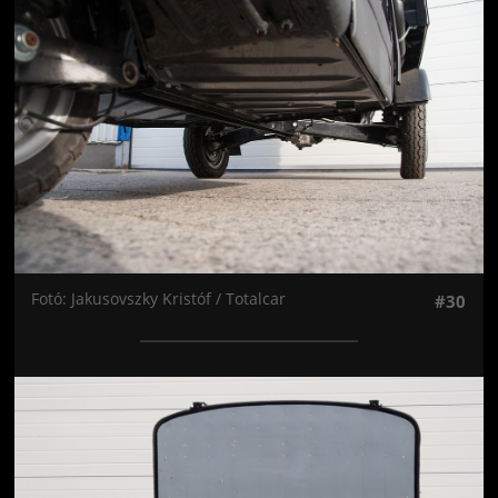
Fotó: Jakusovszky Kristóf / Totalcar
#30
Jön még kép!