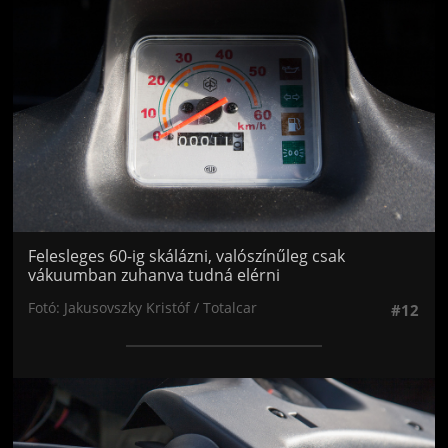
Felesleges 60-ig skálázni, valószínűleg csak
vákuumban zuhanva tudná elérni
Fotó: Jakusovszky Kristóf / Totalcar
#12
Jön még kép!