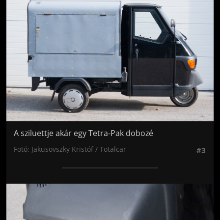
A sziluettje akár egy Tetra-Pak dobozé
Fotó: Jakusovszky Kristóf / Totalcar
#3
Jön még kép!