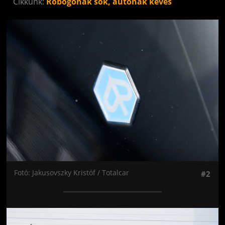
Cikkünk:
Robogónak sok, autónak kevés
Jön még kép!
Fotó: Jakusovszky Kristóf / Totalcar
#2
Jön még kép!