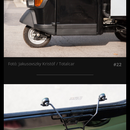
Fotó: Jakusovszky Kristóf / Totalcar
#22
Jön még kép!