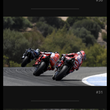
#30
Jön még kép!
#31