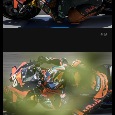
#16
Jön még kép!