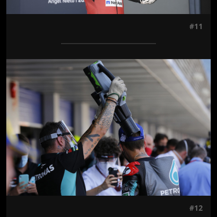
#11
Jön még kép!
#12