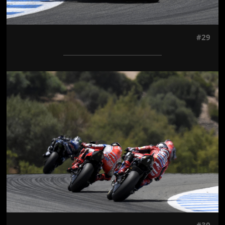
#29
Jön még kép!