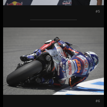
#5
Jön még kép!
#6