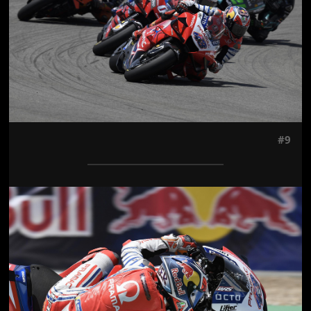
#9
Jön még kép!