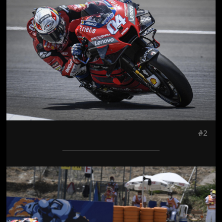
#2
Jön még kép!