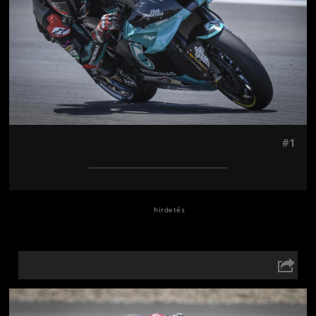
#1
Jön még kép!