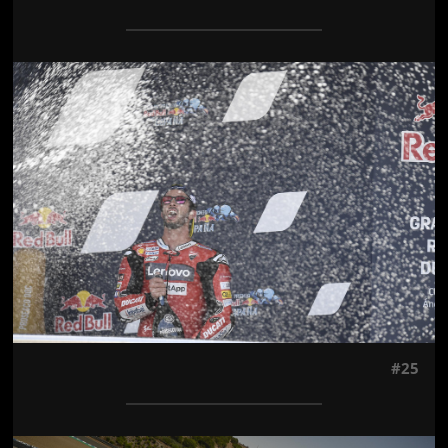
Jön még kép!
#25