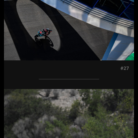
#27
Jön még kép!