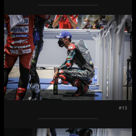
Jön még kép!
#13