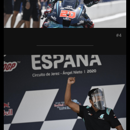
#4
Jön még kép!