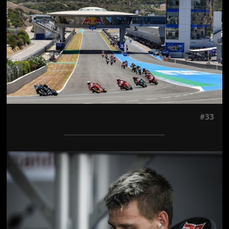
#33
Jön még kép!