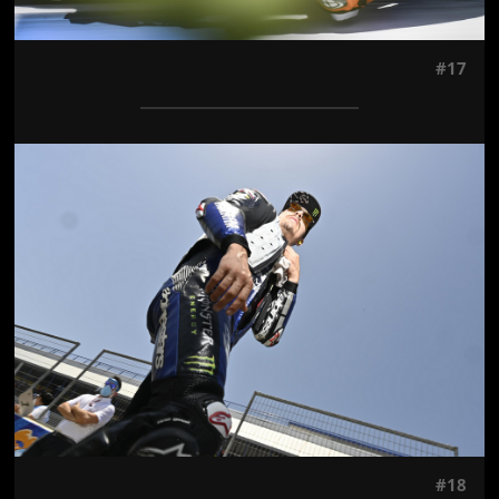
#17
Jön még kép!
#18