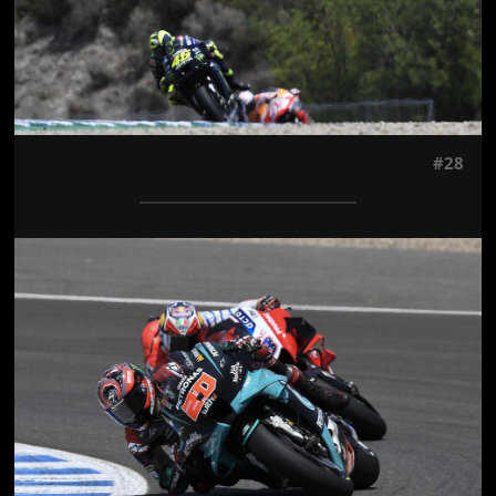
#28
Jön még kép!