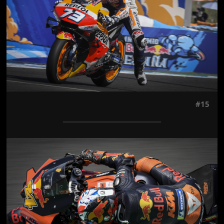
#15
Jön még kép!