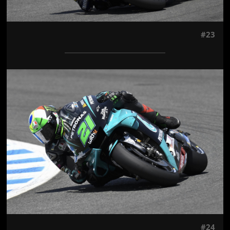
#23
Jön még kép!
#24