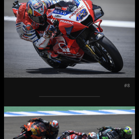
#8
Jön még kép!