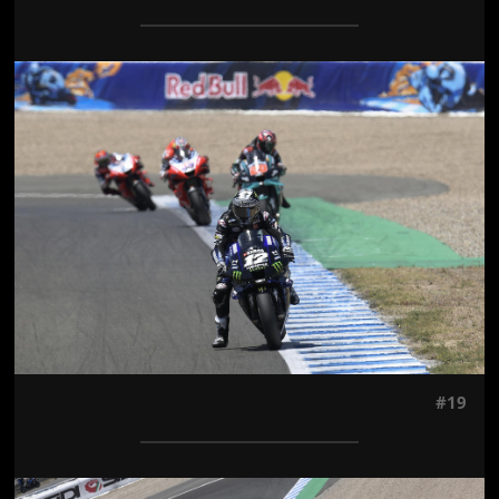
Jön még kép!
#19