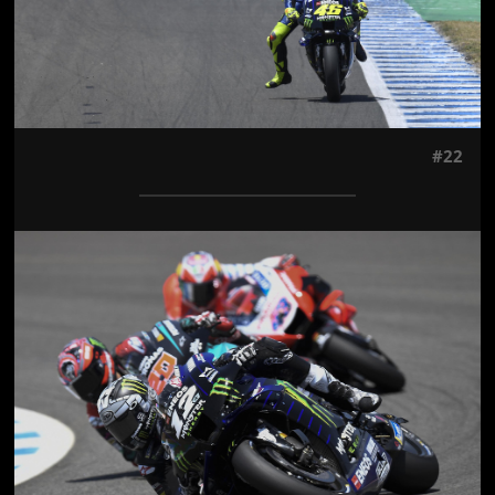
#22
Jön még kép!