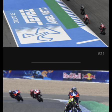
#21
Jön még kép!