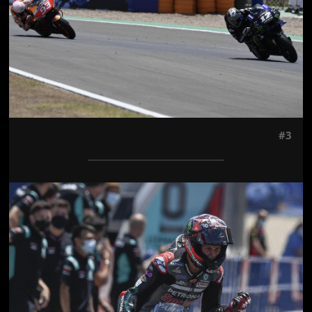
#3
Jön még kép!