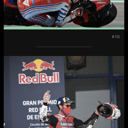
#10
Jön még kép!