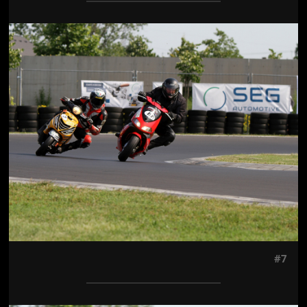
Jön még kép!
#7