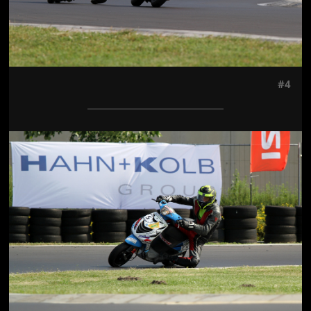
#4
Jön még kép!