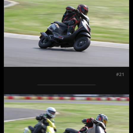
#21
Jön még kép!