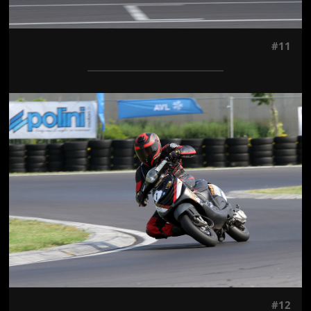
#11
Jön még kép!
#12