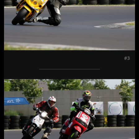
#3
Jön még kép!