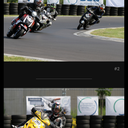
#2
Jön még kép!