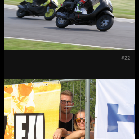
#22
Jön még kép!