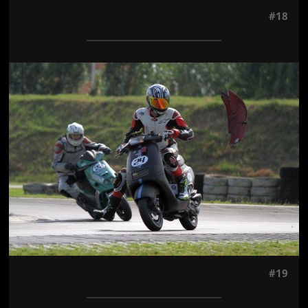
#18
Jön még kép!
#19