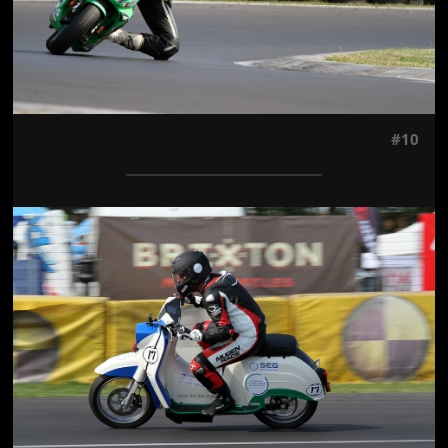
#10
Jön még kép!