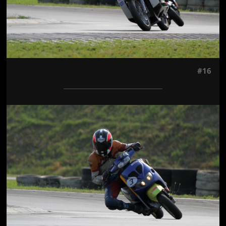
#16
Jön még kép!