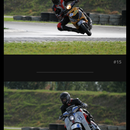
#15
Jön még kép!