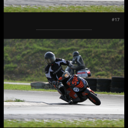
#17
Jön még kép!