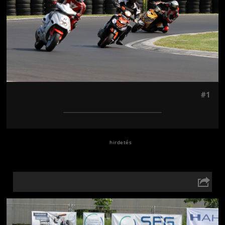
#1
Jön még kép!