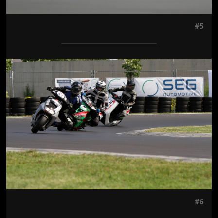
#5
Jön még kép!
#6