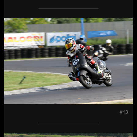
Jön még kép!
#13