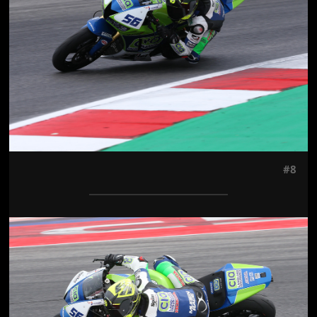
#8
Jön még kép!