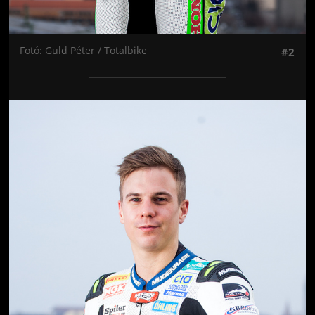
Fotó: Guld Péter / Totalbike
#2
Jön még kép!