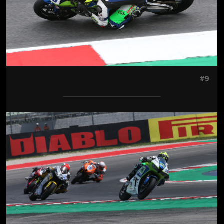
#9
Jön még kép!