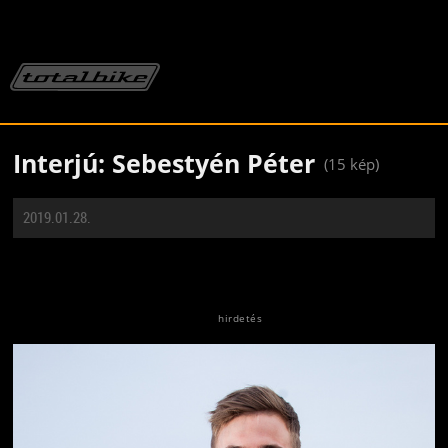
Interjú: Sebestyén Péter
(15 kép)
2019.01.28.
Jön még kép!