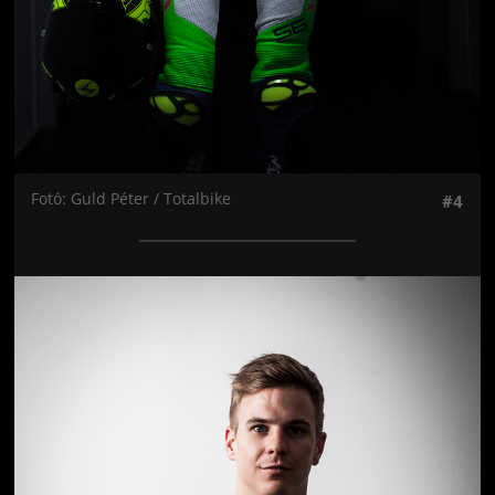
Fotó: Guld Péter / Totalbike
#4
Jön még kép!