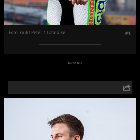
Fotó: Guld Péter / Totalbike
#1
Jön még kép!