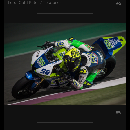
Fotó: Guld Péter / Totalbike
#5
Jön még kép!
#6