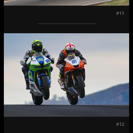
#11
Jön még kép!
#12