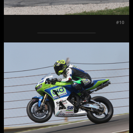
#10
Jön még kép!