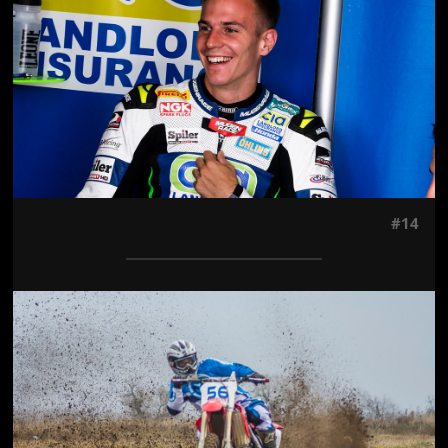
#14
Jön még kép!