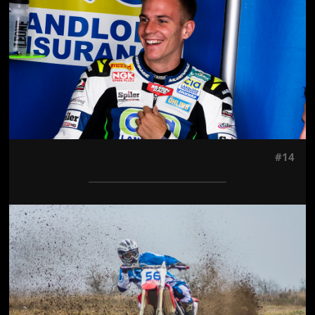
#14
Jön még kép!