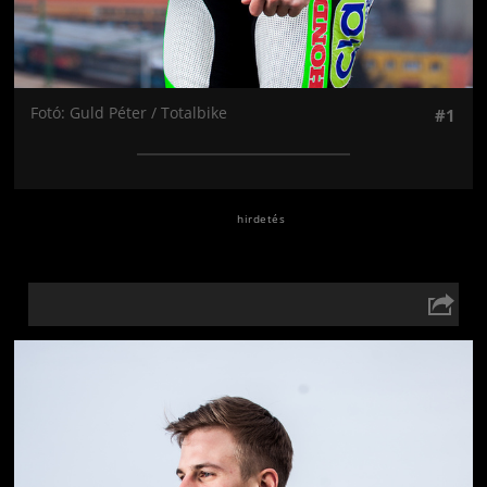
Fotó: Guld Péter / Totalbike
#1
Jön még kép!