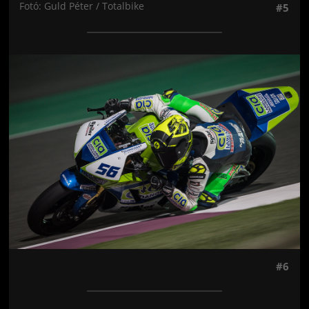
Fotó: Guld Péter / Totalbike
#5
Jön még kép!
#6