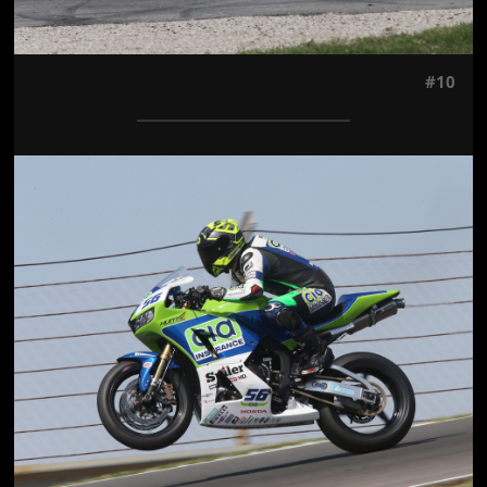
#10
Jön még kép!