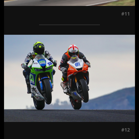
#11
Jön még kép!
#12