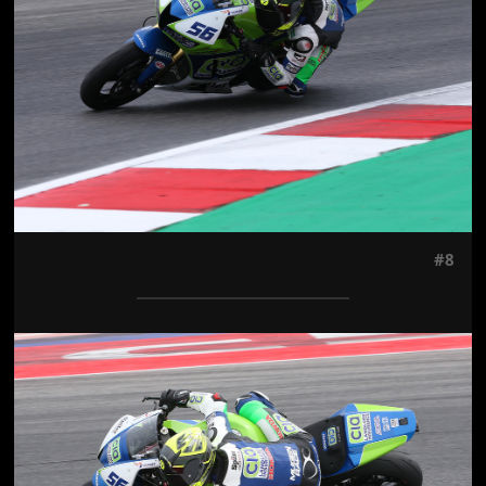
#8
Jön még kép!