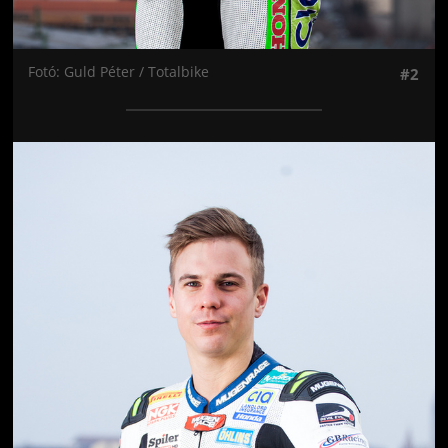
Fotó: Guld Péter / Totalbike
#2
Jön még kép!