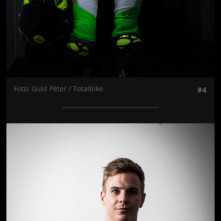
Fotó: Guld Péter / Totalbike
#4
Jön még kép!