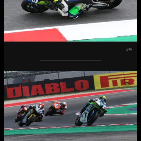
#9
Jön még kép!