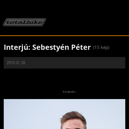
Interjú: Sebestyén Péter
(15 kép)
2019.01.28.
Jön még kép!