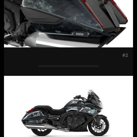
#2
Jön még kép!