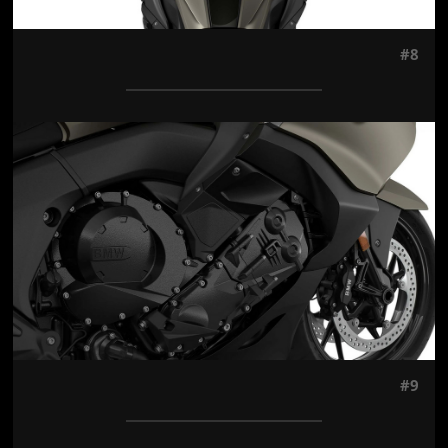
#8
Jön még kép!
#9