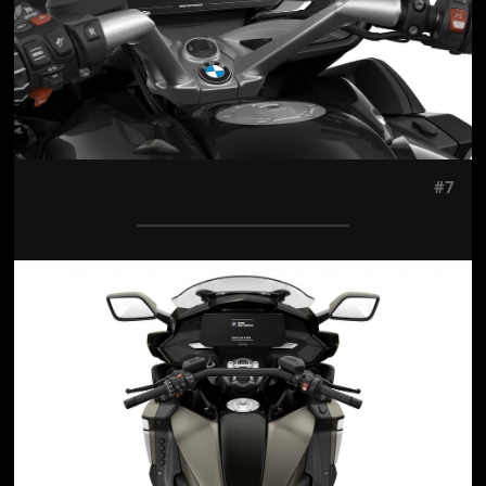
#7
Jön még kép!