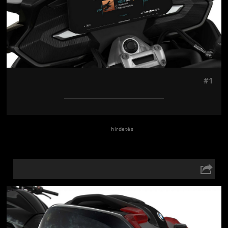
#1
Jön még kép!