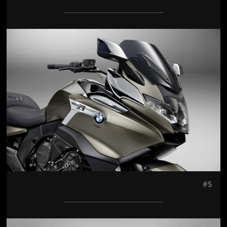
Jön még kép!
#5