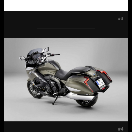
#3
Jön még kép!
#4