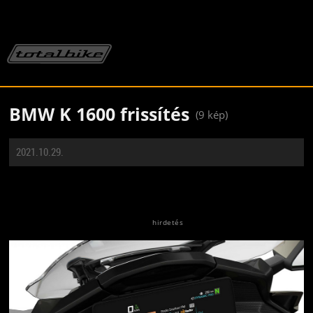
BMW K 1600 frissítés
(9 kép)
2021.10.29.
Jön még kép!