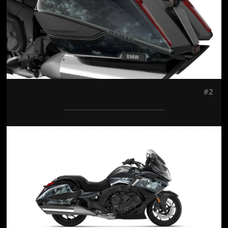
#2
Jön még kép!