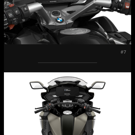
#7
Jön még kép!