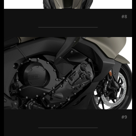
#8
Jön még kép!
#9