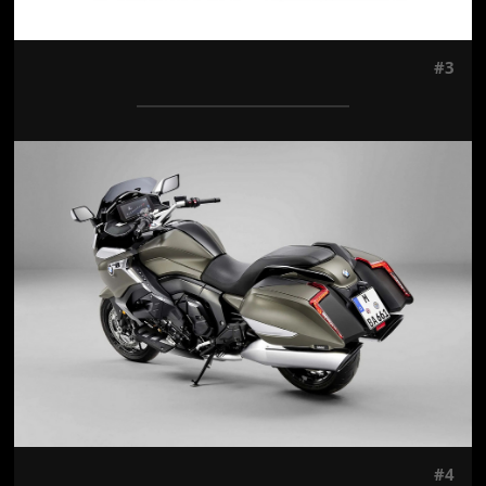
#3
Jön még kép!
#4