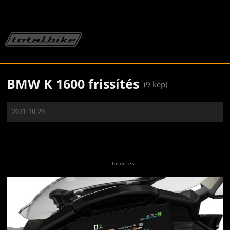
BMW K 1600 frissítés
(9 kép)
2021.10.29.
Jön még kép!