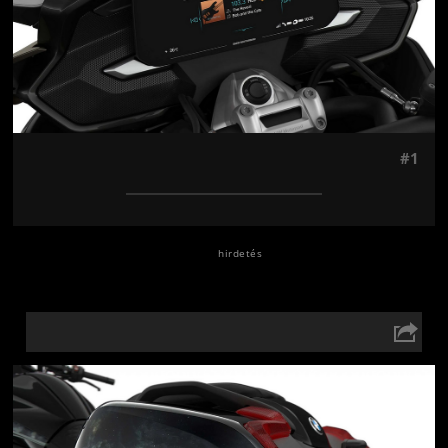
#1
Jön még kép!