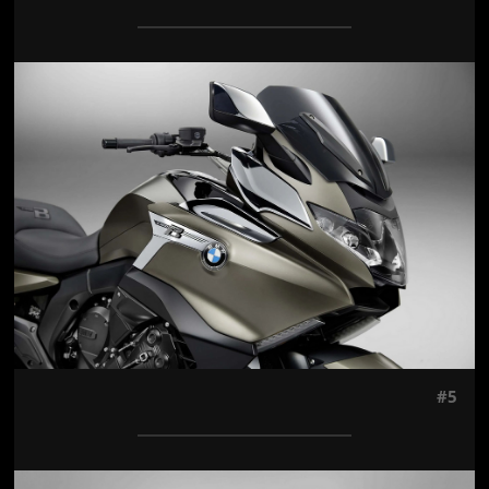
Jön még kép!
#5