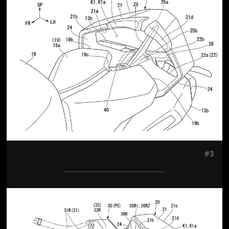
#3
Jön még kép!