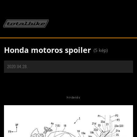
Honda motoros spoiler
(5 kép)
2020.04.28.
Jön még kép!