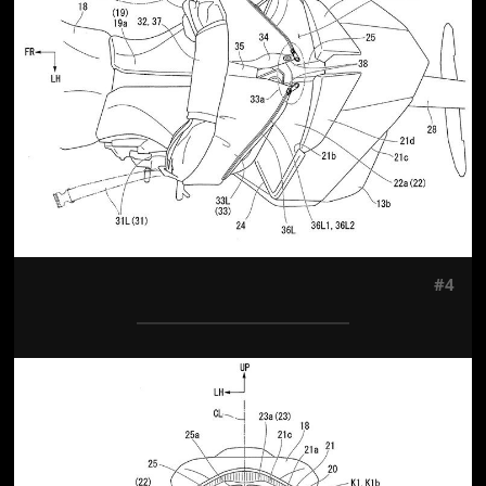
#4
Jön még kép!