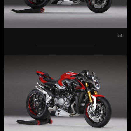
#4
Jön még kép!