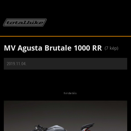
MV Agusta Brutale 1000 RR
(7 kép)
2019.11.04.
Jön még kép!