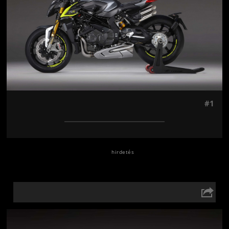
#1
Jön még kép!