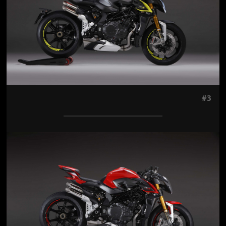
#3
Jön még kép!