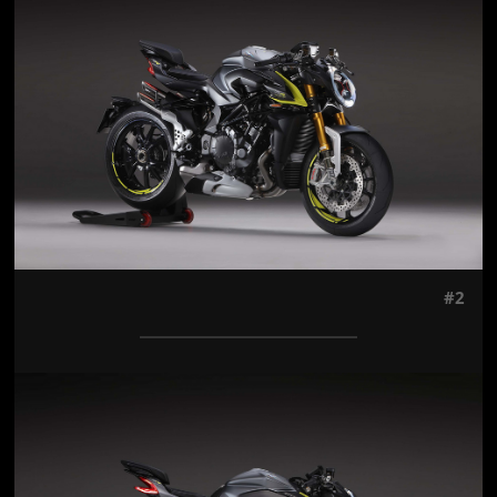
#2
Jön még kép!