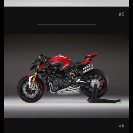
#5
Jön még kép!
#6