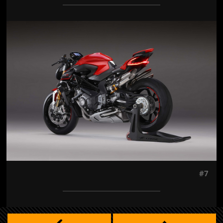
Jön még kép!
#7