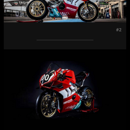
#2
Jön még kép!