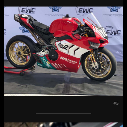
Jön még kép!
#5