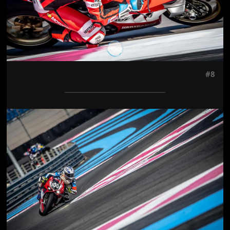
#8
Jön még kép!