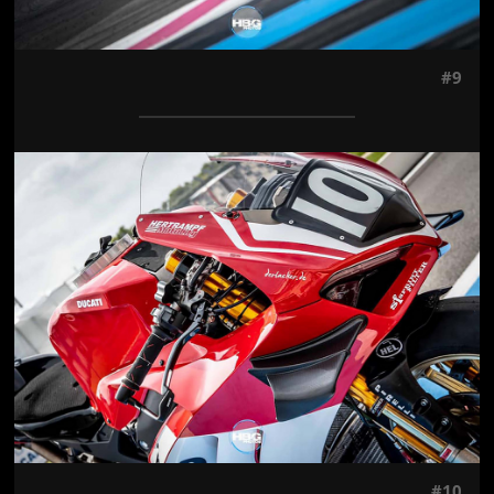
#9
Jön még kép!
#10