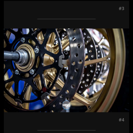
#3
Jön még kép!
#4