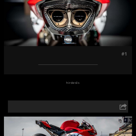
#1
Jön még kép!