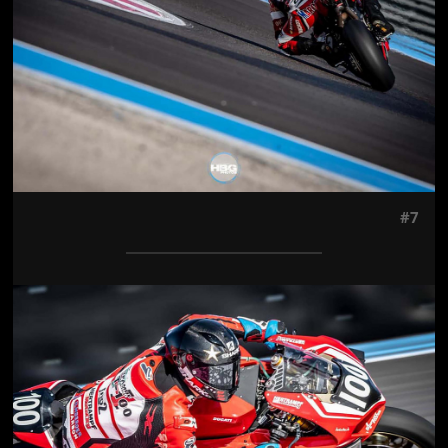
#7
Jön még kép!