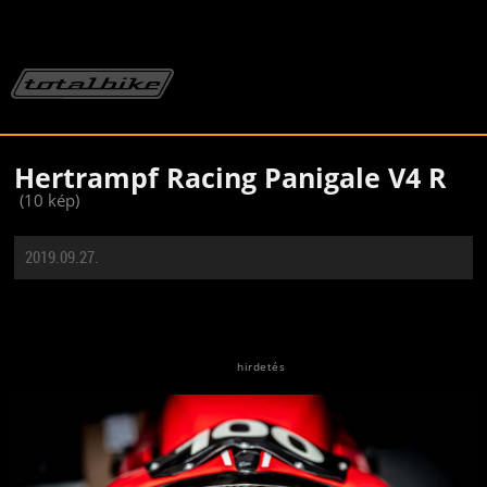
Hertrampf Racing Panigale V4 R
(10 kép)
2019.09.27.
Jön még kép!