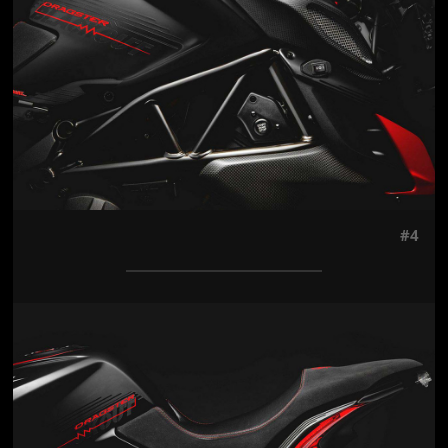
#4
Jön még kép!