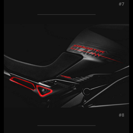
#7
Jön még kép!
#8