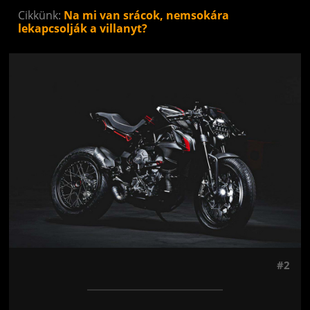
Cikkünk:
Na mi van srácok, nemsokára
lekapcsolják a villanyt?
Jön még kép!
#2