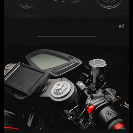
#6
Jön még kép!