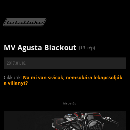
MV Agusta Blackout
(13 kép)
2017.01.18.
Cikkünk:
Na mi van srácok, nemsokára lekapcsolják
a villanyt?
Jön még kép!