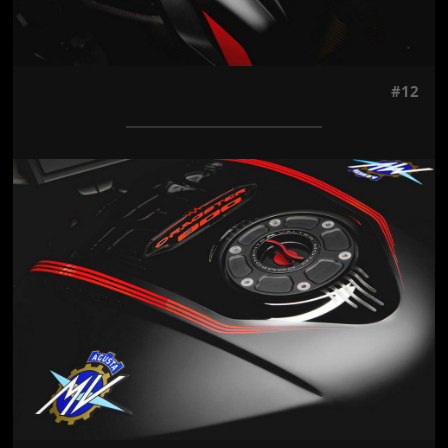
#12
Jön még kép!