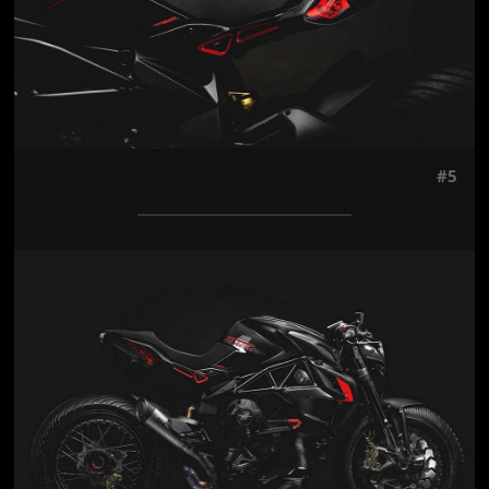
#5
Jön még kép!