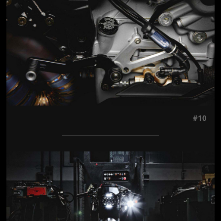
#10
Jön még kép!