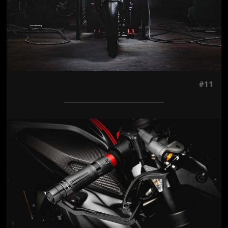
#11
Jön még kép!