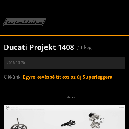
Ducati Projekt 1408
(11 kép)
2016.10.25.
Cikkünk:
Egyre kevésbé titkos az új Superleggera
Jön még kép!