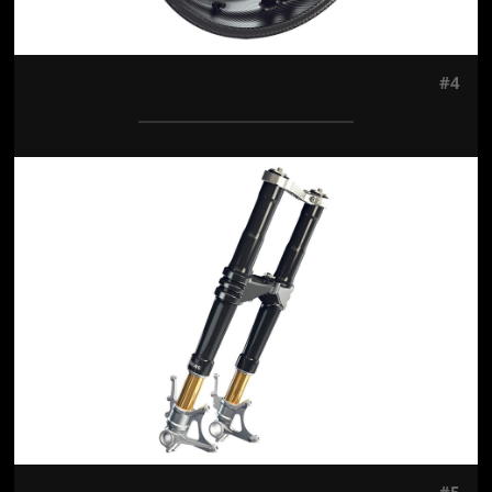
#4
Jön még kép!
#5