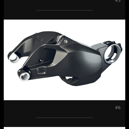
Jön még kép!
#6