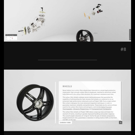
#8
Jön még kép!