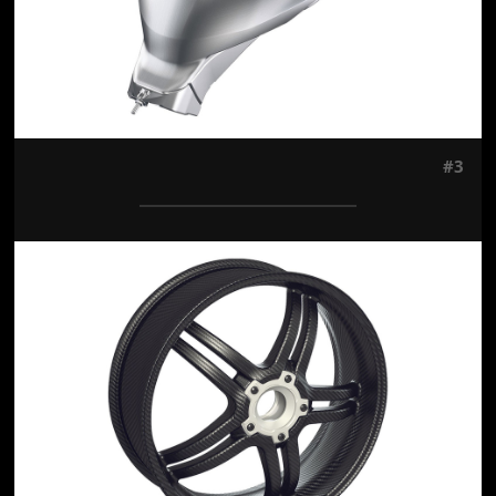
#3
Jön még kép!