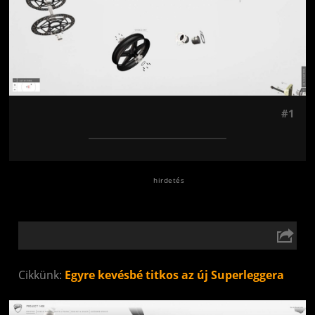
#1
Cikkünk:
Egyre kevésbé titkos az új Superleggera