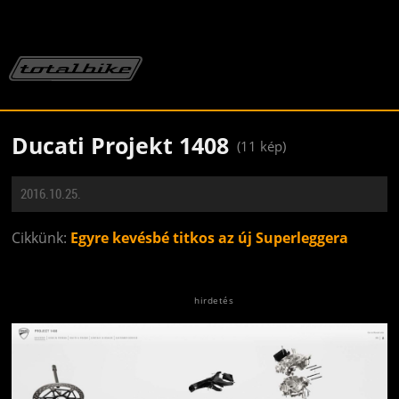
Ducati Projekt 1408
(11 kép)
2016.10.25.
Cikkünk:
Egyre kevésbé titkos az új Superleggera
Jön még kép!