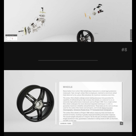
#8
Jön még kép!