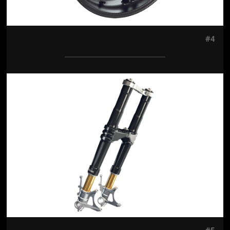
#4
Jön még kép!
#5