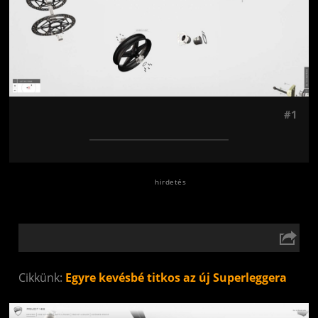
#1
Cikkünk:
Egyre kevésbé titkos az új Superleggera