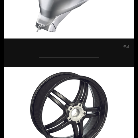
#3
Jön még kép!