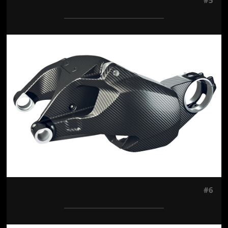
Jön még kép!
#6