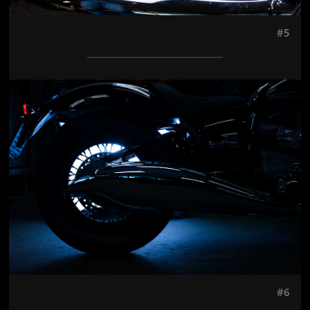
#5
Jön még kép!
#6