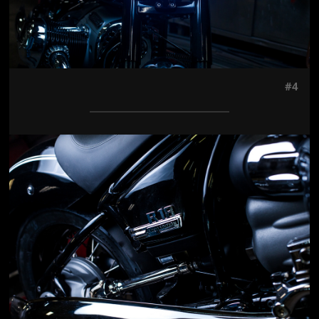
#4
Jön még kép!