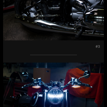
#3
Jön még kép!