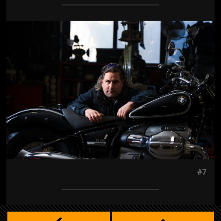
Jön még kép!
#7