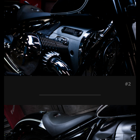
#2
Jön még kép!