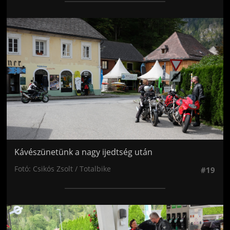
Jön még kép!
Kávészünetünk a nagy ijedtség után
Fotó: Csikós Zsolt / Totalbike
#19
Jön még kép!