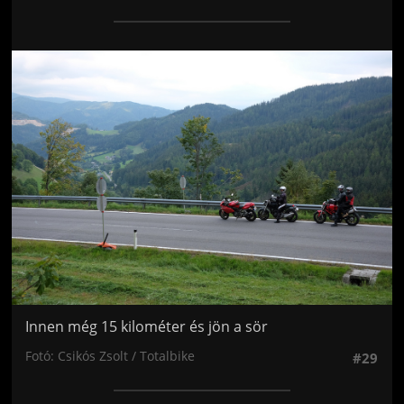
Jön még kép!
Innen még 15 kilométer és jön a sör
Fotó: Csikós Zsolt / Totalbike
#29