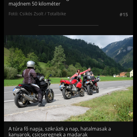
majdnem 50 kilométer
Fotó: Csikós Zsolt / Totalbike
#15
Jön még kép!
A túra fő napja, szikrázik a nap, hatalmasak a
kanyarok, csicseregnek a madarak