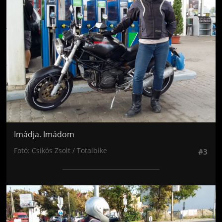
Imádja. Imádom
Fotó: Csikós Zsolt / Totalbike
#3
Jön még kép!