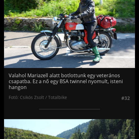
Valahol Mariazell alatt botlottunk egy veterános
csapatba. Ez a nő egy BSA twinnel nyomult, isteni
hangon
Fotó: Csikós Zsolt / Totalbike
#32
Jön még kép!