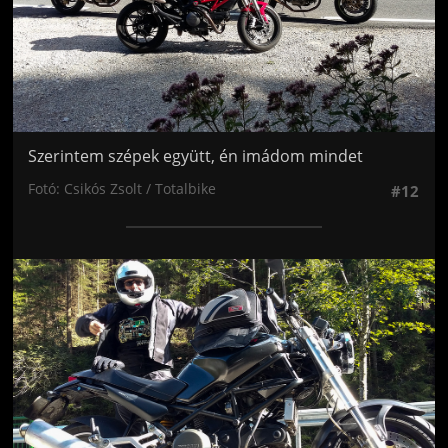
Szerintem szépek együtt, én imádom mindet
Fotó: Csikós Zsolt / Totalbike
#12
Jön még kép!