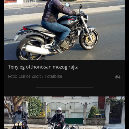
Tényleg otthonosan mozog rajta
Fotó: Csikós Zsolt / Totalbike
#4
Jön még kép!