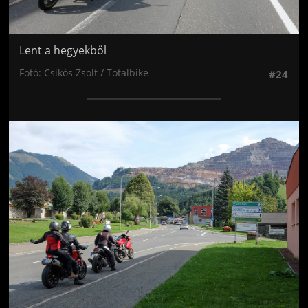
Lent a hegyekből
Fotó: Csikós Zsolt / Totalbike
#24
Jön még kép!