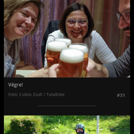
Jön még kép!
Végre!
Fotó: Csikós Zsolt / Totalbike
#31
Jön még kép!