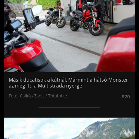
Másik ducatisok a kútnál. Mármint a hátsó Monster
az meg itt, a Multistrada nyerge
Fotó: Csikós Zsolt / Totalbike
#20
Jön még kép!