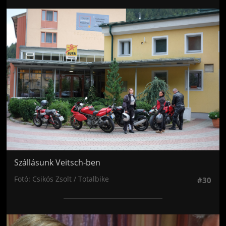
Jön még kép!
Szállásunk Veitsch-ben
Fotó: Csikós Zsolt / Totalbike
#30