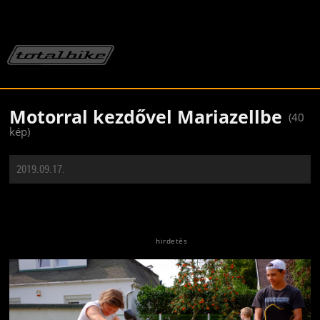
Motorral kezdővel Mariazellbe
(40
kép)
2019.09.17.
Jön még kép!