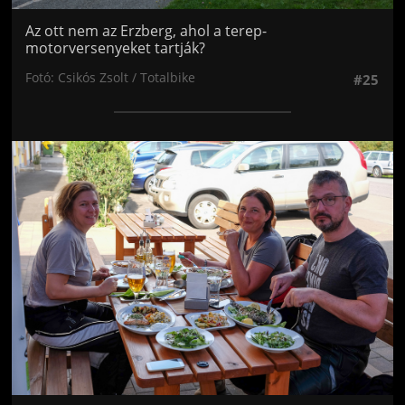
Az ott nem az Erzberg, ahol a terep-
motorversenyeket tartják?
Fotó: Csikós Zsolt / Totalbike
#25
Jön még kép!