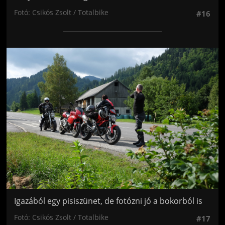
Fotó: Csikós Zsolt / Totalbike
#16
Jön még kép!
Igazából egy pisiszünet, de fotózni jó a bokorból is
Fotó: Csikós Zsolt / Totalbike
#17