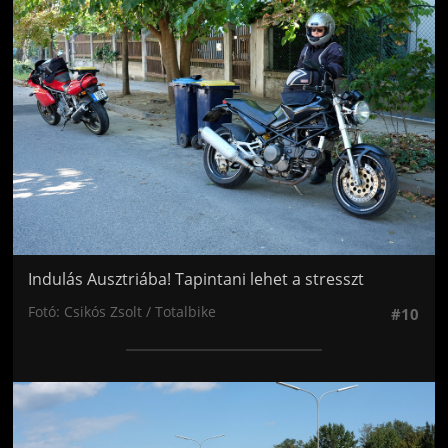
Jön még kép!
Indulás Ausztriába! Tapintani lehet a stresszt
Fotó: Csikós Zsolt / Totalbike
#10
Jön még kép!