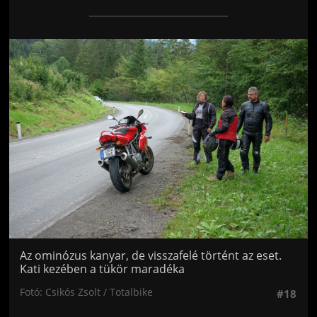
Jön még kép!
Az ominózus kanyar, de visszafelé történt az eset.
Kati kezében a tükör maradéka
Fotó: Csikós Zsolt / Totalbike
#18