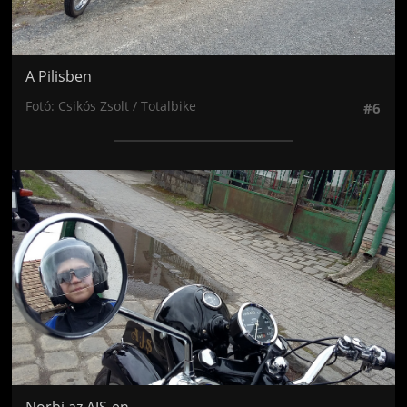
A Pilisben
Fotó: Csikós Zsolt / Totalbike
#6
Jön még kép!
Norbi az AJS-en