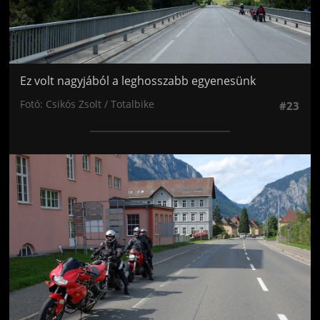
Ez volt nagyjából a leghosszabb egyenesünk
Fotó: Csikós Zsolt / Totalbike
#23
Jön még kép!