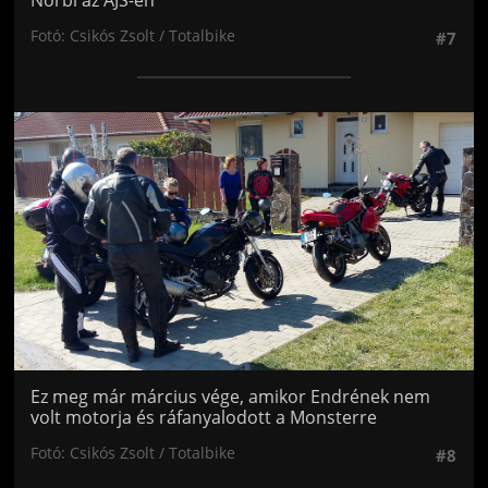
Fotó: Csikós Zsolt / Totalbike
#7
Jön még kép!
Ez meg már március vége, amikor Endrének nem
volt motorja és ráfanyalodott a Monsterre
Fotó: Csikós Zsolt / Totalbike
#8