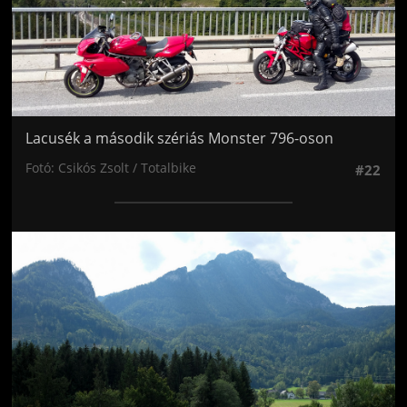
Lacusék a második szériás Monster 796-oson
Fotó: Csikós Zsolt / Totalbike
#22
Jön még kép!