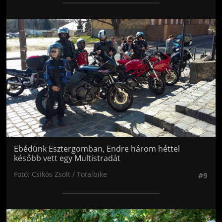
Jön még kép!
Ebédünk Esztergomban, Endre három héttel
később vett egy Multistradát
Fotó: Csikós Zsolt / Totalbike
#9