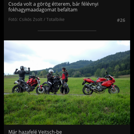
Csoda volt a görög étterem, bár félévnyi
fokhagymaadagomat befaltam
Fotó: Csikós Zsolt / Totalbike
#26
Jön még kép!
Már hazafelé Veitsch-be