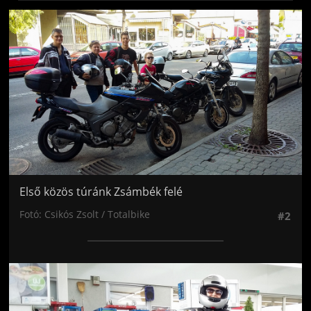
Jön még kép!
Első közös túránk Zsámbék felé
Fotó: Csikós Zsolt / Totalbike
#2
Jön még kép!