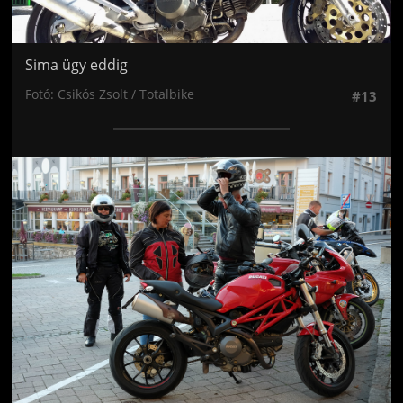
Sima ügy eddig
Fotó: Csikós Zsolt / Totalbike
#13
Jön még kép!