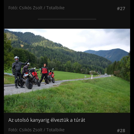
Fotó: Csikós Zsolt / Totalbike
#27
Jön még kép!
Az utolsó kanyarig élveztük a túrát
Fotó: Csikós Zsolt / Totalbike
#28