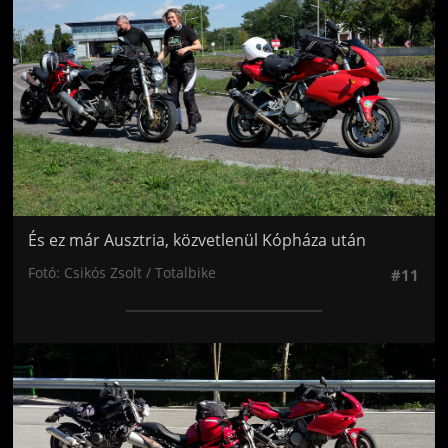
És ez már Ausztria, közvetlenül Kópháza után
Fotó: Csikós Zsolt / Totalbike
#11
Jön még kép!