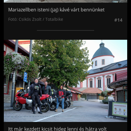
Mariazellben isteni (jaj) kávé várt bennünket
Fotó: Csikós Zsolt / Totalbike
#14
Jön még kép!
Itt már kezdett kicsit hideg lenni és hátra volt