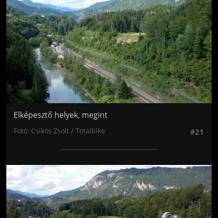
Elképesztő helyek, megint
Fotó: Csikós Zsolt / Totalbike
#21
Jön még kép!