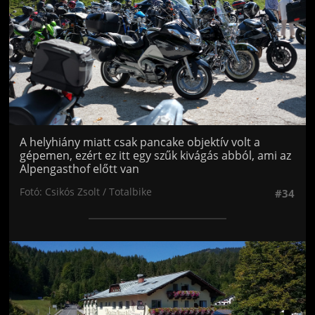
A helyhiány miatt csak pancake objektív volt a
gépemen, ezért ez itt egy szűk kivágás abból, ami az
Alpengasthof előtt van
Fotó: Csikós Zsolt / Totalbike
#34
Jön még kép!