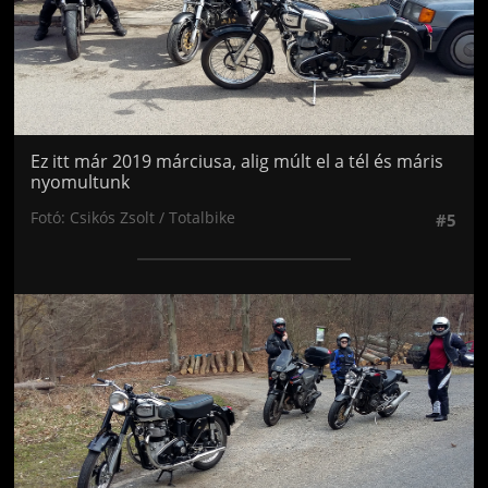
Ez itt már 2019 márciusa, alig múlt el a tél és máris
nyomultunk
Fotó: Csikós Zsolt / Totalbike
#5
Jön még kép!