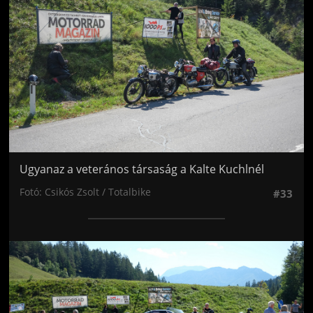
Ugyanaz a veterános társaság a Kalte Kuchlnél
Fotó: Csikós Zsolt / Totalbike
#33
Jön még kép!