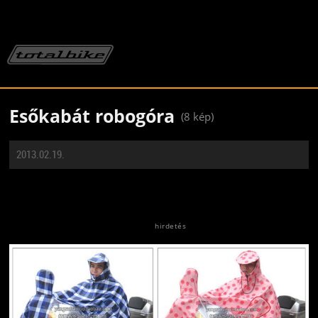
Esőkabát robogóra
(8 kép)
2013.02.19.
Jön még kép!