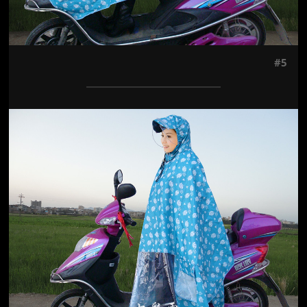
#5
Jön még kép!