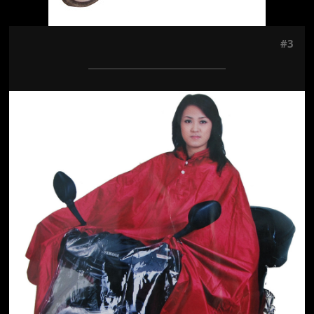
#3
Jön még kép!