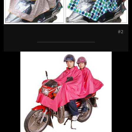
#2
Jön még kép!