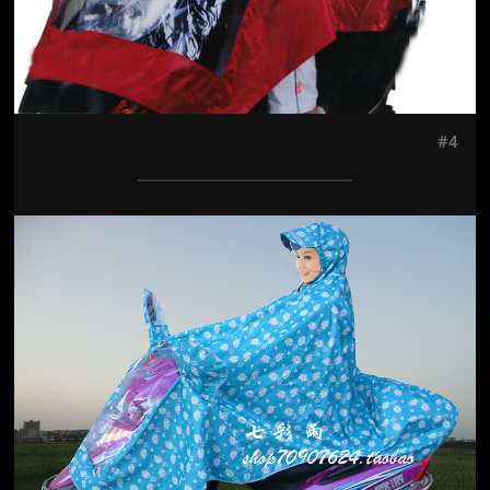
#4
Jön még kép!