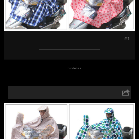
#1
Jön még kép!