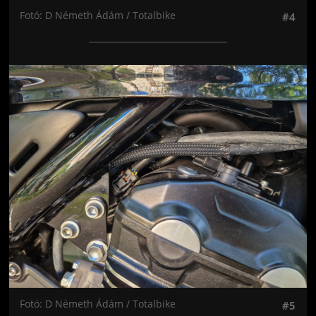
Fotó: D Németh Ádám / Totalbike
#4
Jön még kép!
Fotó: D Németh Ádám / Totalbike
#5