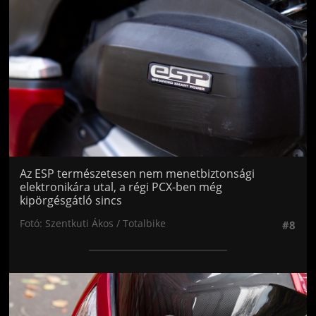
Az ESP természetesen nem menetbiztonsági
elektronikára utal, a régi PCX-ben még
kipörgésgátló sincs
Fotó: Szentkuti Ákos / Totalbike
#8
Jön még kép!