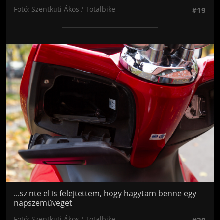
Fotó: Szentkuti Ákos / Totalbike
#19
Jön még kép!
...szinte el is felejtettem, hogy hagytam benne egy
napszemüveget
Fotó: Szentkuti Ákos / Totalbike