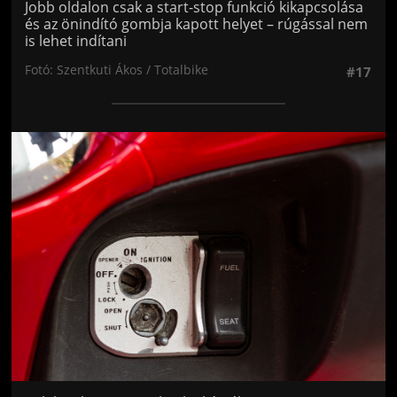
Jobb oldalon csak a start-stop funkció kikapcsolása
és az önindító gombja kapott helyet – rúgással nem
is lehet indítani
Fotó: Szentkuti Ákos / Totalbike
#17
Jön még kép!