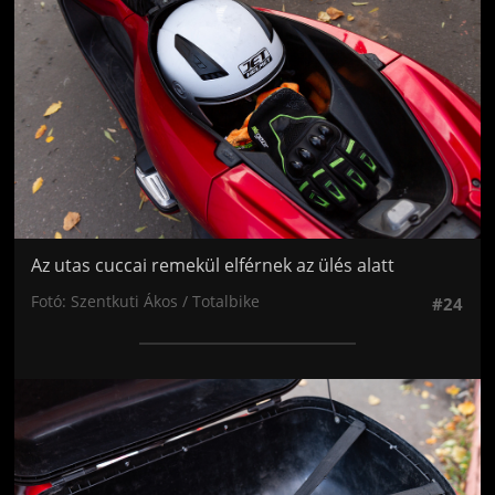
Az utas cuccai remekül elférnek az ülés alatt
Fotó: Szentkuti Ákos / Totalbike
#24
Jön még kép!