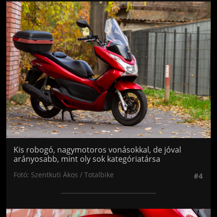
Jön még kép!
Kis robogó, nagymotoros vonásokkal, de jóval
arányosabb, mint oly sok kategóriatársa
Fotó: Szentkuti Ákos / Totalbike
#4