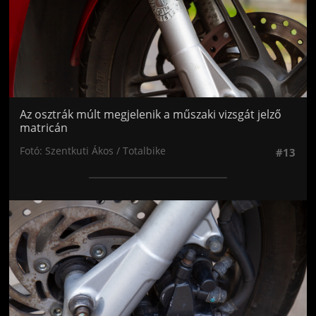
Az osztrák múlt megjelenik a műszaki vizsgát jelző
matricán
Fotó: Szentkuti Ákos / Totalbike
#13
Jön még kép!