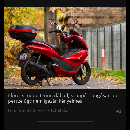
Jön még kép!
Előre is tudod tenni a lábad, kanapérobogósan, de
persze úgy nem igazán kényelmes
Fotó: Szentkuti Ákos / Totalbike
#3