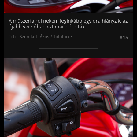
A műszerfalról nekem leginkább egy óra hiányzik, az
újabb verzióban ezt már pótolták
Fotó: Szentkuti Ákos / Totalbike
#15
Jön még kép!