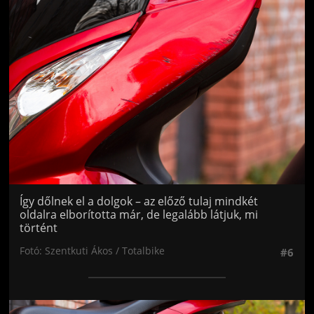
Jön még kép!
Így dőlnek el a dolgok – az előző tulaj mindkét
oldalra elborította már, de legalább látjuk, mi
történt
Fotó: Szentkuti Ákos / Totalbike
#6