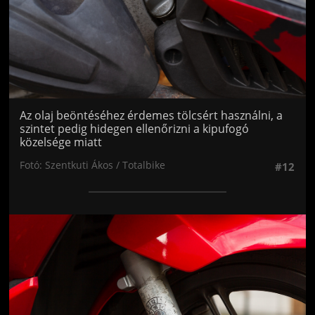
Az olaj beöntéséhez érdemes tölcsért használni, a
szintet pedig hidegen ellenőrizni a kipufogó
közelsége miatt
Fotó: Szentkuti Ákos / Totalbike
#12
Jön még kép!