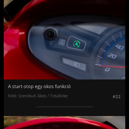
Jön még kép!
A start-stop egy okos funkció
Fotó: Szentkuti Ákos / Totalbike
#22
Jön még kép!