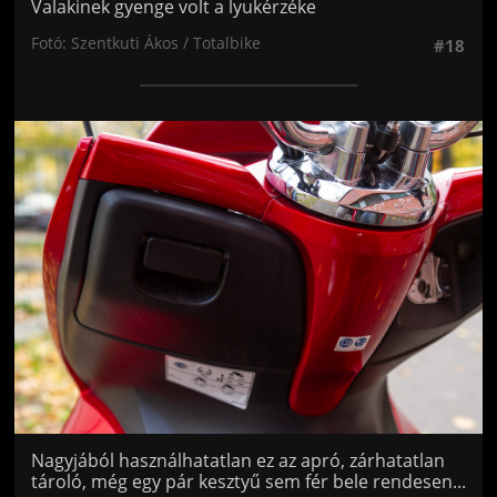
Valakinek gyenge volt a lyukérzéke
Fotó: Szentkuti Ákos / Totalbike
#18
Jön még kép!
Nagyjából használhatatlan ez az apró, zárhatatlan
tároló, még egy pár kesztyű sem fér bele rendesen...