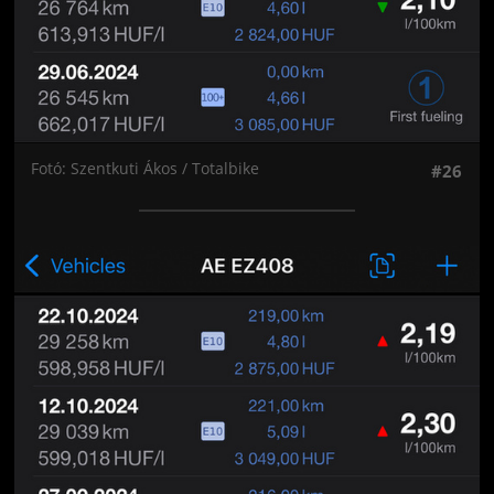
Fotó: Szentkuti Ákos / Totalbike
#26
Jön még kép!