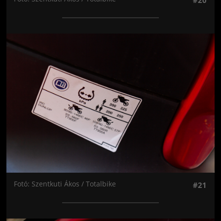
#20
Jön még kép!
Fotó: Szentkuti Ákos / Totalbike
#21