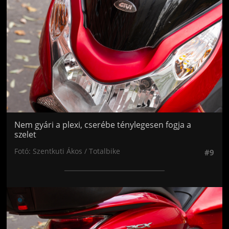
Nem gyári a plexi, cserébe ténylegesen fogja a
szelet
Fotó: Szentkuti Ákos / Totalbike
#9
Jön még kép!