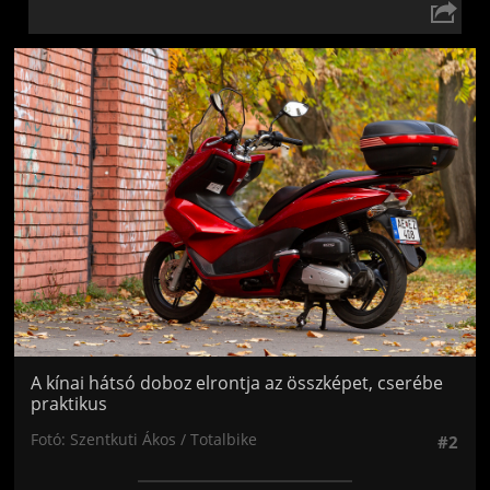
Jön még kép!
A kínai hátsó doboz elrontja az összképet, cserébe
praktikus
Fotó: Szentkuti Ákos / Totalbike
#2