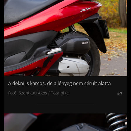
Jön még kép!
A dekni is karcos, de a lényeg nem sérült alatta
Fotó: Szentkuti Ákos / Totalbike
#7
Jön még kép!