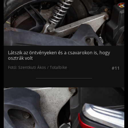
Látszik az öntvényeken és a csavarokon is, hogy
osztrák volt
Fotó: Szentkuti Ákos / Totalbike
#11
Jön még kép!