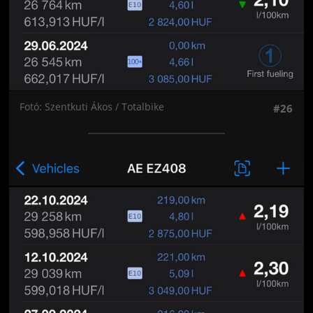
Fotó: Szentkuti Ákos / Totalbike
#26
Jön még kép!