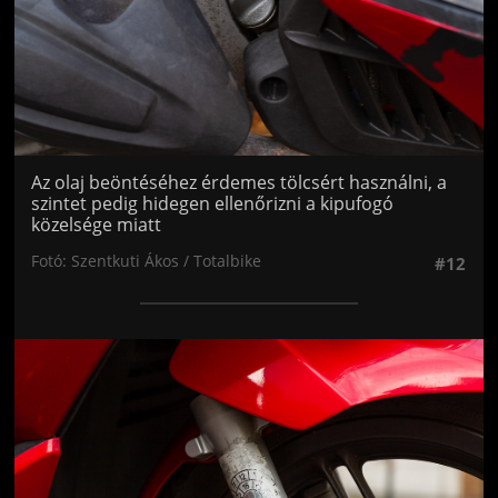
Az olaj beöntéséhez érdemes tölcsért használni, a
szintet pedig hidegen ellenőrizni a kipufogó
közelsége miatt
Fotó: Szentkuti Ákos / Totalbike
#12
Jön még kép!