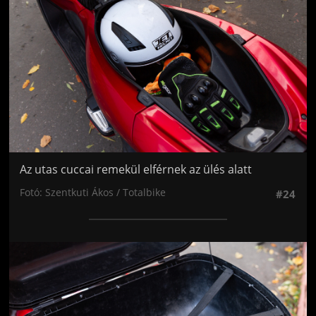
Az utas cuccai remekül elférnek az ülés alatt
Fotó: Szentkuti Ákos / Totalbike
#24
Jön még kép!