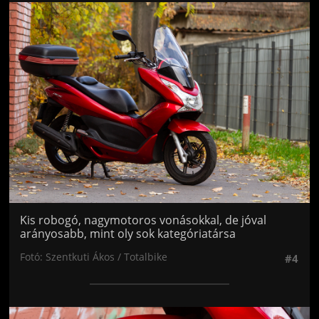
Jön még kép!
Kis robogó, nagymotoros vonásokkal, de jóval
arányosabb, mint oly sok kategóriatársa
Fotó: Szentkuti Ákos / Totalbike
#4