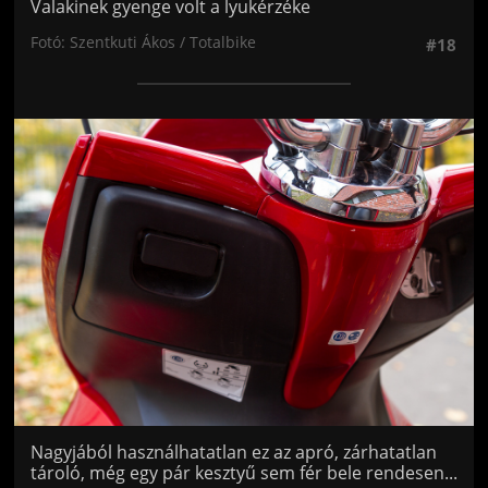
Valakinek gyenge volt a lyukérzéke
Fotó: Szentkuti Ákos / Totalbike
#18
Jön még kép!
Nagyjából használhatatlan ez az apró, zárhatatlan
tároló, még egy pár kesztyű sem fér bele rendesen...