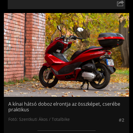
Jön még kép!
A kínai hátsó doboz elrontja az összképet, cserébe
praktikus
Fotó: Szentkuti Ákos / Totalbike
#2