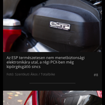
Az ESP természetesen nem menetbiztonsági
elektronikára utal, a régi PCX-ben még
kipörgésgátló sincs
Fotó: Szentkuti Ákos / Totalbike
#8
Jön még kép!