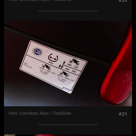
#20
Jön még kép!
Fotó: Szentkuti Ákos / Totalbike
#21