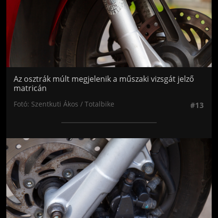
Az osztrák múlt megjelenik a műszaki vizsgát jelző
matricán
Fotó: Szentkuti Ákos / Totalbike
#13
Jön még kép!