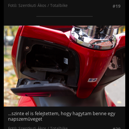
Fotó: Szentkuti Ákos / Totalbike
#19
Jön még kép!
...szinte el is felejtettem, hogy hagytam benne egy
napszemüveget
Fotó: Szentkuti Ákos / Totalbike