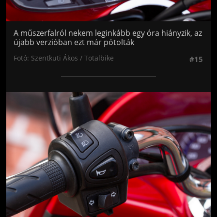
A műszerfalról nekem leginkább egy óra hiányzik, az
újabb verzióban ezt már pótolták
Fotó: Szentkuti Ákos / Totalbike
#15
Jön még kép!