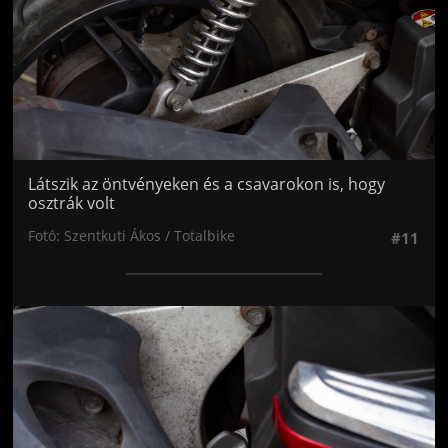
Látszik az öntvényeken és a csavarokon is, hogy
osztrák volt
Fotó: Szentkuti Ákos / Totalbike
#11
Jön még kép!