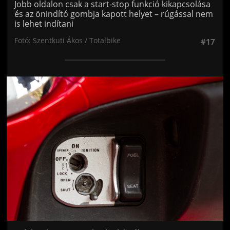
Jobb oldalon csak a start-stop funkció kikapcsolása
és az önindító gombja kapott helyet – rúgással nem
is lehet indítani
Fotó: Szentkuti Ákos / Totalbike
#17
Jön még kép!