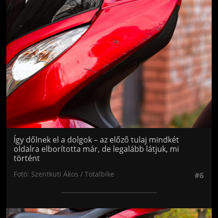
Jön még kép!
Így dőlnek el a dolgok – az előző tulaj mindkét
oldalra elborította már, de legalább látjuk, mi
történt
Fotó: Szentkuti Ákos / Totalbike
#6