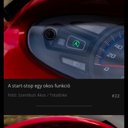
Jön még kép!
A start-stop egy okos funkció
Fotó: Szentkuti Ákos / Totalbike
#22
Jön még kép!