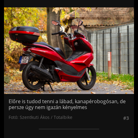
Jön még kép!
Előre is tudod tenni a lábad, kanapérobogósan, de
persze úgy nem igazán kényelmes
Fotó: Szentkuti Ákos / Totalbike
#3