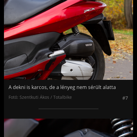
Jön még kép!
A dekni is karcos, de a lényeg nem sérült alatta
Fotó: Szentkuti Ákos / Totalbike
#7
Jön még kép!