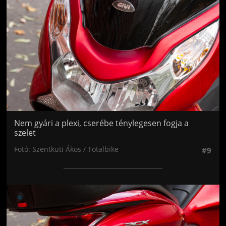
Nem gyári a plexi, cserébe ténylegesen fogja a
szelet
Fotó: Szentkuti Ákos / Totalbike
#9
Jön még kép!