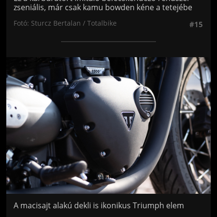
zseniális, már csak kamu bowden kéne a tetejébe
Fotó: Sturcz Bertalan / Totalbike
#15
Jön még kép!
A macisajt alakú dekli is ikonikus Triumph elem