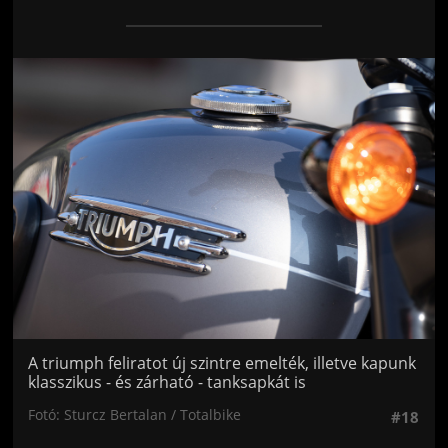
Jön még kép!
A triumph feliratot új szintre emelték, illetve kapunk
klasszikus - és zárható - tanksapkát is
Fotó: Sturcz Bertalan / Totalbike
#18