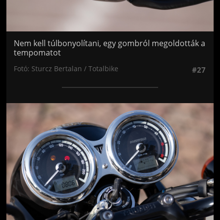
Nem kell túlbonyolítani, egy gombról megoldották a
tempomatot
Fotó: Sturcz Bertalan / Totalbike
#27
Jön még kép!