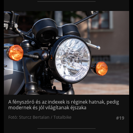
Jön még kép!
A fényszóró és az indexek is réginek hatnak, pedig
modernek és jól világítanak éjszaka
Fotó: Sturcz Bertalan / Totalbike
#19