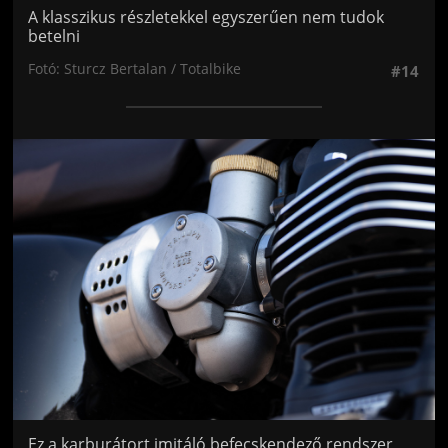
A klasszikus részletekkel egyszerűen nem tudok
betelni
Fotó: Sturcz Bertalan / Totalbike
#14
Jön még kép!
Ez a karburátort imitáló befecskendező rendszer