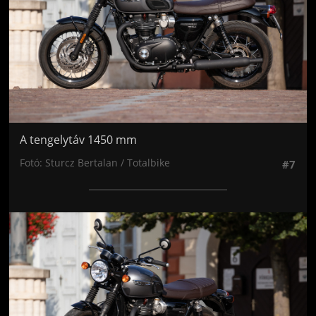
A tengelytáv 1450 mm
Fotó: Sturcz Bertalan / Totalbike
#7
Jön még kép!