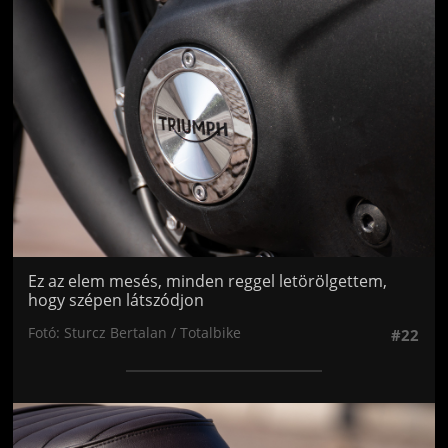
Jön még kép!
Ez az elem mesés, minden reggel letörölgettem,
hogy szépen látszódjon
Fotó: Sturcz Bertalan / Totalbike
#22
Jön még kép!