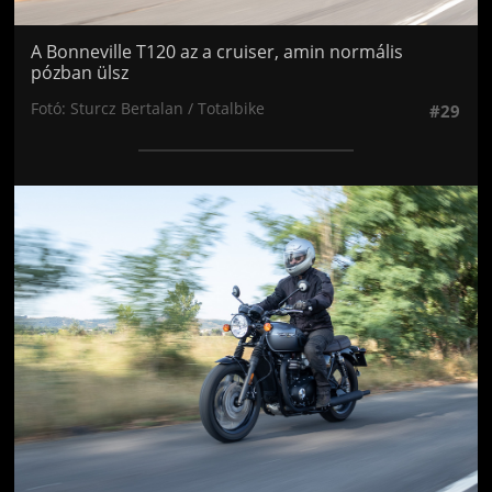
A Bonneville T120 az a cruiser, amin normális
pózban ülsz
Fotó: Sturcz Bertalan / Totalbike
#29
Jön még kép!