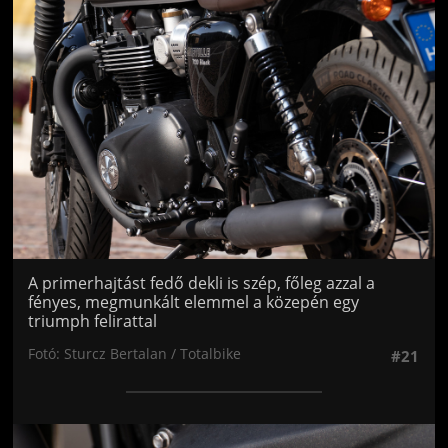
Jön még kép!
A primerhajtást fedő dekli is szép, főleg azzal a
fényes, megmunkált elemmel a közepén egy
triumph felirattal
Fotó: Sturcz Bertalan / Totalbike
#21