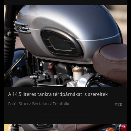
Jön még kép!
A 14,5 literes tankra térdpárnákat is szereltek
Fotó: Sturcz Bertalan / Totalbike
#20