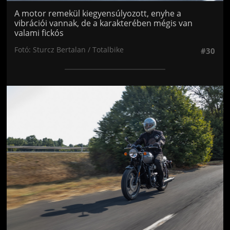
A motor remekül kiegyensúlyozott, enyhe a
vibrációi vannak, de a karakterében mégis van
valami fickós
Fotó: Sturcz Bertalan / Totalbike
#30
Jön még kép!