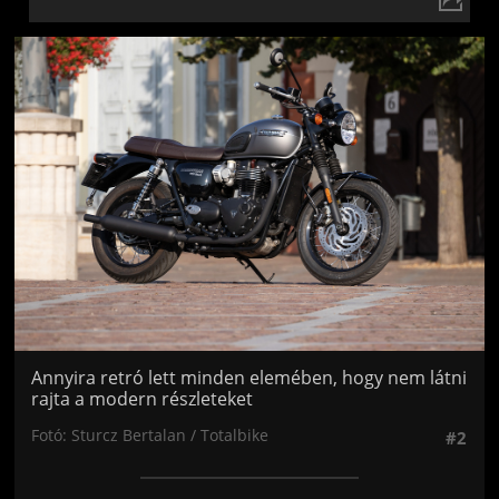
Jön még kép!
Annyira retró lett minden elemében, hogy nem látni
rajta a modern részleteket
Fotó: Sturcz Bertalan / Totalbike
#2