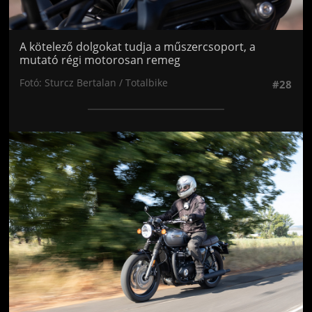
A kötelező dolgokat tudja a műszercsoport, a
mutató régi motorosan remeg
Fotó: Sturcz Bertalan / Totalbike
#28
Jön még kép!