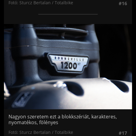
Fotó: Sturcz Bertalan / Totalbike
#16
Jön még kép!
Nagyon szeretem ezt a blokkszériát, karakteres,
nyomatékos, fölényes
Fotó: Sturcz Bertalan / Totalbike
#17