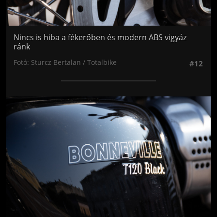
Nincs is hiba a fékerőben és modern ABS vigyáz
ránk
Fotó: Sturcz Bertalan / Totalbike
#12
Jön még kép!