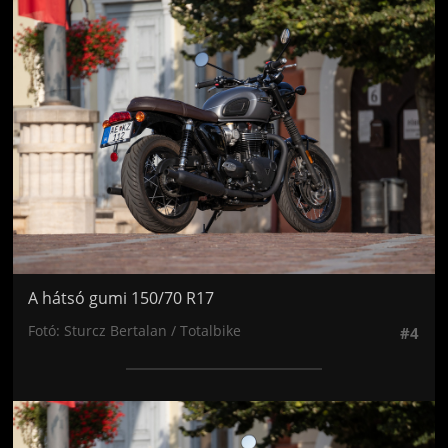
Jön még kép!
A hátsó gumi 150/70 R17
Fotó: Sturcz Bertalan / Totalbike
#4
Jön még kép!