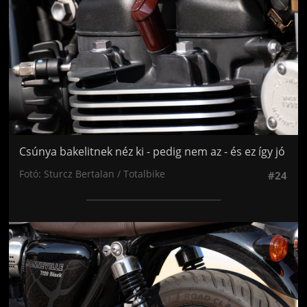
Csúnya bakelitnek néz ki - pedig nem az - és ez így jó
Fotó: Sturcz Bertalan / Totalbike
#24
Jön még kép!