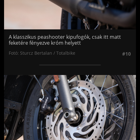
A klasszikus peashooter kipufogók, csak itt matt
feketére fényezve króm helyett
Fotó: Sturcz Bertalan / Totalbike
#10
Jön még kép!