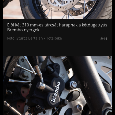
Elöl két 310 mm-es tárcsát harapnak a kétdugattyús
Brembo nyergek
Fotó: Sturcz Bertalan / Totalbike
#11
Jön még kép!