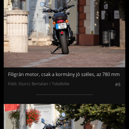
Filigrán motor, csak a kormány jó széles, az 780 mm
Fotó: Sturcz Bertalan / Totalbike
#5
Jön még kép!