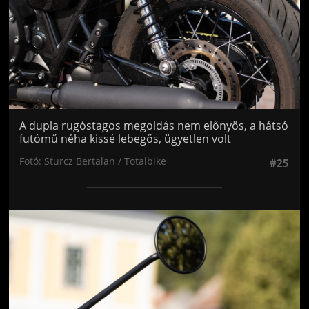
A dupla rugóstagos megoldás nem előnyös, a hátsó
futómű néha kissé lebegős, ügyetlen volt
Fotó: Sturcz Bertalan / Totalbike
#25
Jön még kép!