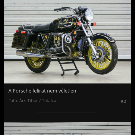
Jön még kép!
A Porsche felirat nem véletlen
Fotó: Ács Tibor / Totalcar
#2
Jön még kép!