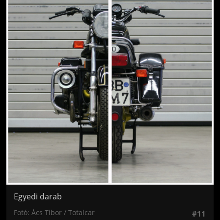
Egyedi darab
Fotó: Ács Tibor / Totalcar
#11