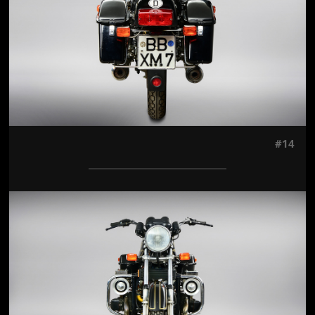
#14
Jön még kép!