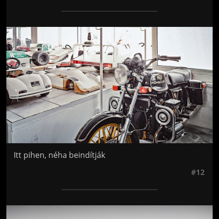
Jön még kép!
Itt pihen, néha beindítják
#12