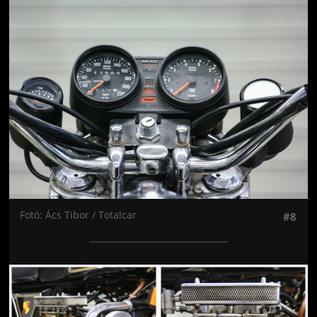
Jön még kép!
Fotó: Ács Tibor / Totalcar
#8
Jön még kép!