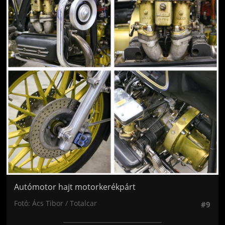
Autómotor hajt motorkerékpárt
Fotó: Ács Tibor / Totalcar
#9