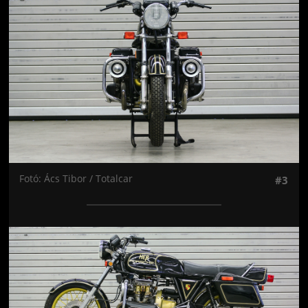
Fotó: Ács Tibor / Totalcar
#3
Jön még kép!