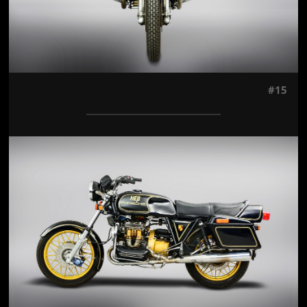
#15
Jön még kép!