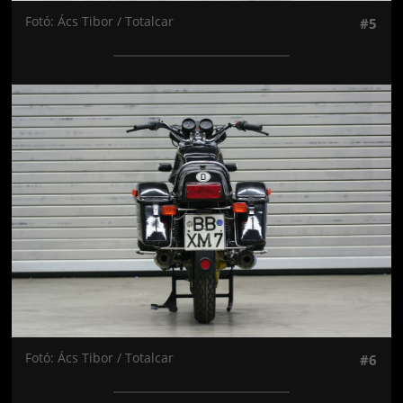
Fotó: Ács Tibor / Totalcar
#5
Jön még kép!
Fotó: Ács Tibor / Totalcar
#6