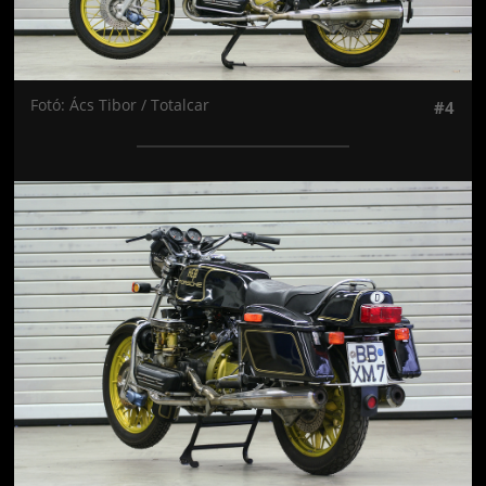
Fotó: Ács Tibor / Totalcar
#4
Jön még kép!