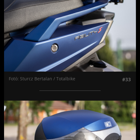
Fotó: Sturcz Bertalan / Totalbike
#33
Jön még kép!