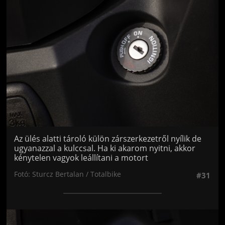
Az ülés alatti tároló külön zárszerkezetről nyílik de
ugyanazzal a kulccsal. Ha ki akarom nyitni, akkor
kénytelen vagyok leállítani a motort
Fotó: Sturcz Bertalan / Totalbike
#31
Jön még kép!