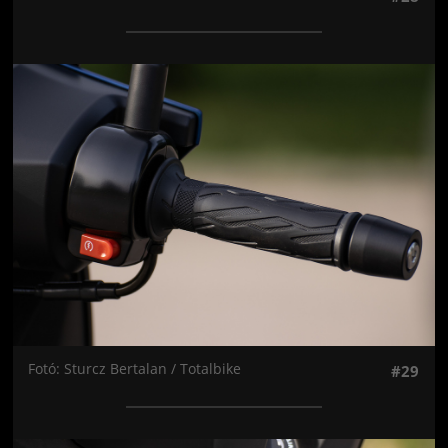
Jön még kép!
Fotó: Sturcz Bertalan / Totalbike
#29