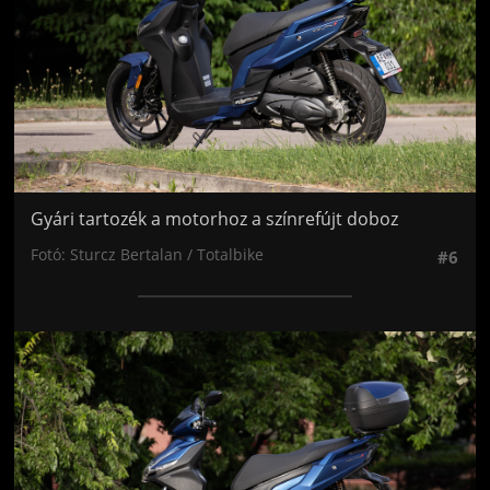
Gyári tartozék a motorhoz a színrefújt doboz
Fotó: Sturcz Bertalan / Totalbike
#6
Jön még kép!