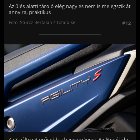
Az ülés alatti tároló elég nagy és nem is melegszik át
annyira, praktikus
Fotó: Sturcz Bertalan / Totalbike
#12
Jön még kép!
Az S változat erősebb a hagyományos Agilitynél, de