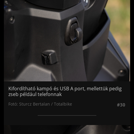
Jön még kép!
Kifordítható kampó és USB A port, mellettük pedig
zseb például telefonnak
Fotó: Sturcz Bertalan / Totalbike
#30
Jön még kép!