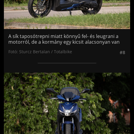
A sík taposótrepni miatt könnyű fel- és leugrani a
motorról, de a kormány egy kicsit alacsonyan van
Fotó: Sturcz Bertalan / Totalbike
#8
Jön még kép!