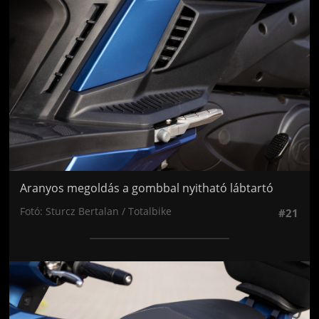
Aranyos megoldás a gombbal nyitható lábtartó
Fotó: Sturcz Bertalan / Totalbike
#21
Jön még kép!