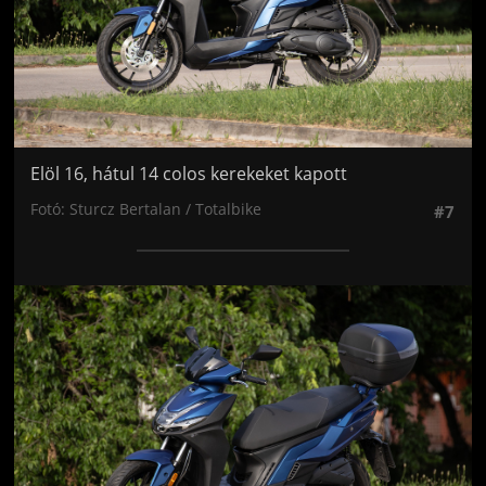
Elöl 16, hátul 14 colos kerekeket kapott
Fotó: Sturcz Bertalan / Totalbike
#7
Jön még kép!