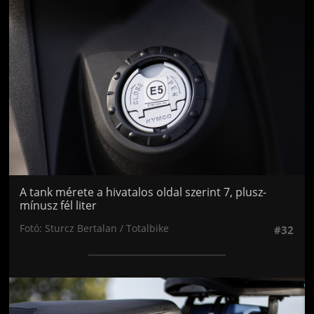
A tank mérete a hivatalos oldal szerint 7, plusz-
mínusz fél liter
Fotó: Sturcz Bertalan / Totalbike
#32
Jön még kép!