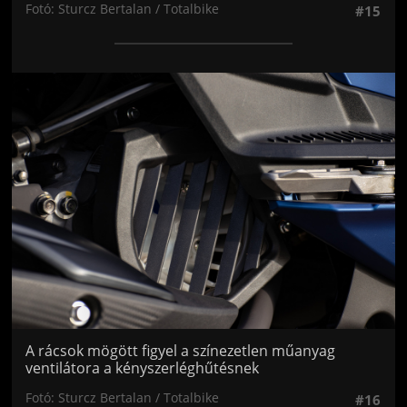
Fotó: Sturcz Bertalan / Totalbike
#15
Jön még kép!
A rácsok mögött figyel a színezetlen műanyag
ventilátora a kényszerléghűtésnek
Fotó: Sturcz Bertalan / Totalbike
#16