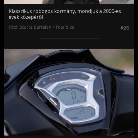
Klasszikus robogós kormány, mondjuk a 2000-es
évek közepéről
Fotó: Sturcz Bertalan / Totalbike
#26
Jön még kép!