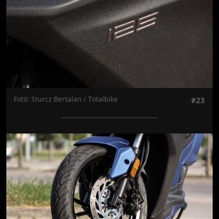
Fotó: Sturcz Bertalan / Totalbike
#23
Jön még kép!