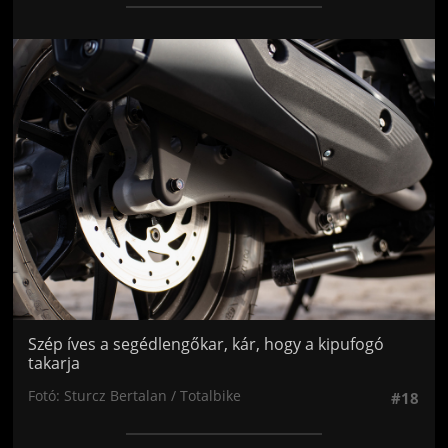
Jön még kép!
Szép íves a segédlengőkar, kár, hogy a kipufogó
takarja
Fotó: Sturcz Bertalan / Totalbike
#18