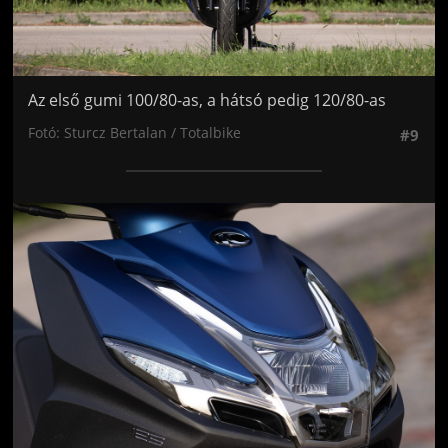
Az első gumi 100/80-as, a hátsó pedig 120/80-as
Fotó: Sturcz Bertalan / Totalbike
#9
Jön még kép!