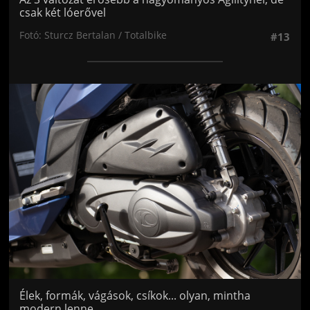
csak két lóerővel
Fotó: Sturcz Bertalan / Totalbike
#13
Jön még kép!
Élek, formák, vágások, csíkok... olyan, mintha
modern lenne