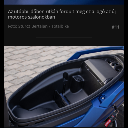
Az utóbbi időben ritkán fordult meg ez a logó az új
motoros szalonokban
Fotó: Sturcz Bertalan / Totalbike
#11
Jön még kép!