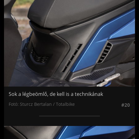
Jön még kép!
Sok a légbeömlő, de kell is a technikának
Fotó: Sturcz Bertalan / Totalbike
#20
Jön még kép!