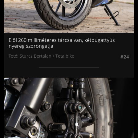
Elöl 260 milliméteres tárcsa van, kétdugattyús
nyereg szorongatja
Fotó: Sturcz Bertalan / Totalbike
#24
Jön még kép!