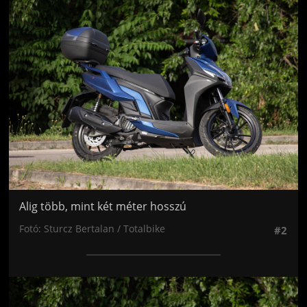
Jön még kép!
Alig több, mint két méter hosszú
Fotó: Sturcz Bertalan / Totalbike
#2
Jön még kép!