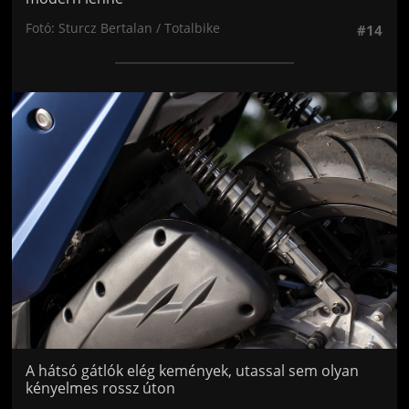
Fotó: Sturcz Bertalan / Totalbike
#14
Jön még kép!
A hátsó gátlók elég kemények, utassal sem olyan
kényelmes rossz úton