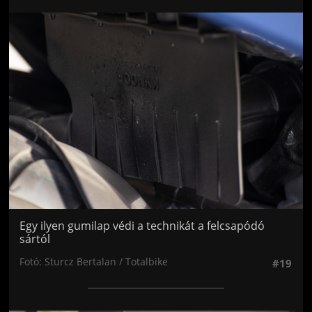
Jön még kép!
Egy ilyen gumilap védi a technikát a felcsapódó
sártól
Fotó: Sturcz Bertalan / Totalbike
#19