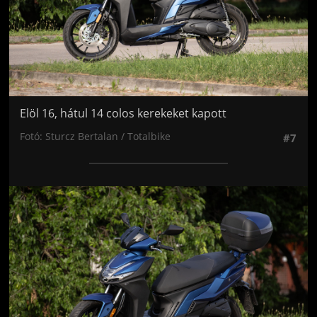
Elöl 16, hátul 14 colos kerekeket kapott
Fotó: Sturcz Bertalan / Totalbike
#7
Jön még kép!