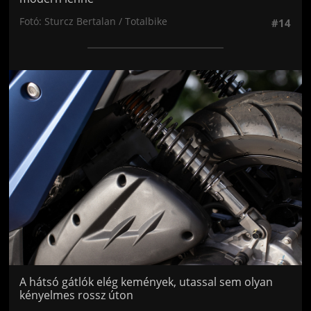
Fotó: Sturcz Bertalan / Totalbike
#14
Jön még kép!
A hátsó gátlók elég kemények, utassal sem olyan
kényelmes rossz úton