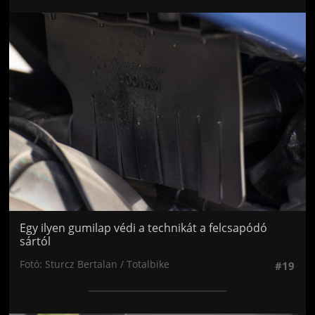
Jön még kép!
Egy ilyen gumilap védi a technikát a felcsapódó
sártól
Fotó: Sturcz Bertalan / Totalbike
#19