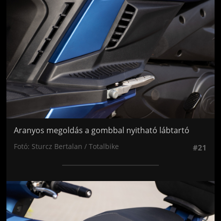
Aranyos megoldás a gombbal nyitható lábtartó
Fotó: Sturcz Bertalan / Totalbike
#21
Jön még kép!