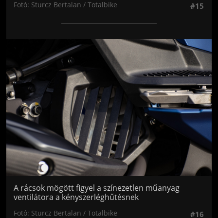
Fotó: Sturcz Bertalan / Totalbike
#15
Jön még kép!
A rácsok mögött figyel a színezetlen műanyag
ventilátora a kényszerléghűtésnek
Fotó: Sturcz Bertalan / Totalbike
#16