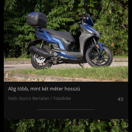
Jön még kép!
Alig több, mint két méter hosszú
Fotó: Sturcz Bertalan / Totalbike
#2
Jön még kép!