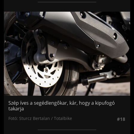
Jön még kép!
Szép íves a segédlengőkar, kár, hogy a kipufogó
takarja
Fotó: Sturcz Bertalan / Totalbike
#18