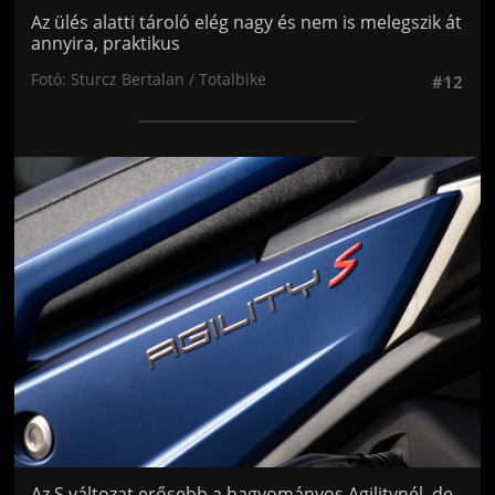
Az ülés alatti tároló elég nagy és nem is melegszik át
annyira, praktikus
Fotó: Sturcz Bertalan / Totalbike
#12
Jön még kép!
Az S változat erősebb a hagyományos Agilitynél, de