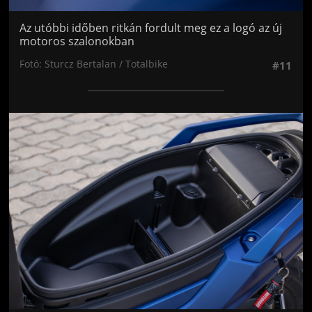
Az utóbbi időben ritkán fordult meg ez a logó az új
motoros szalonokban
Fotó: Sturcz Bertalan / Totalbike
#11
Jön még kép!