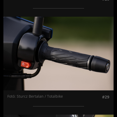
Jön még kép!
Fotó: Sturcz Bertalan / Totalbike
#29