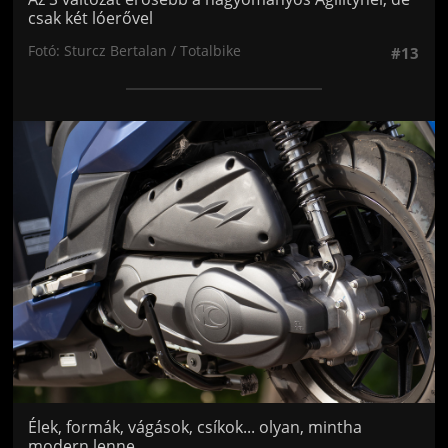
csak két lóerővel
Fotó: Sturcz Bertalan / Totalbike
#13
Jön még kép!
Élek, formák, vágások, csíkok... olyan, mintha
modern lenne