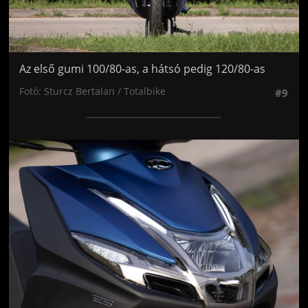
Az első gumi 100/80-as, a hátsó pedig 120/80-as
Fotó: Sturcz Bertalan / Totalbike
#9
Jön még kép!