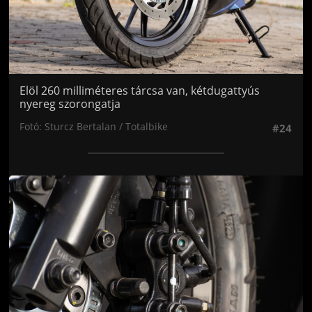
Elöl 260 milliméteres tárcsa van, kétdugattyús
nyereg szorongatja
Fotó: Sturcz Bertalan / Totalbike
#24
Jön még kép!