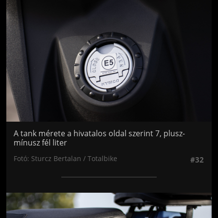
A tank mérete a hivatalos oldal szerint 7, plusz-
mínusz fél liter
Fotó: Sturcz Bertalan / Totalbike
#32
Jön még kép!