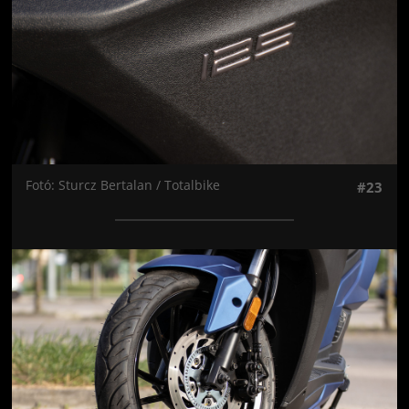
Fotó: Sturcz Bertalan / Totalbike
#23
Jön még kép!