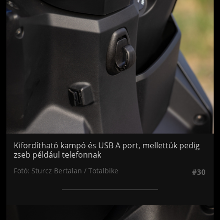
Jön még kép!
Kifordítható kampó és USB A port, mellettük pedig
zseb például telefonnak
Fotó: Sturcz Bertalan / Totalbike
#30
Jön még kép!