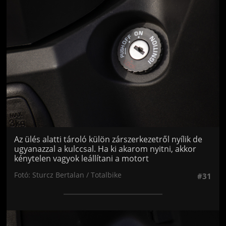
Az ülés alatti tároló külön zárszerkezetről nyílik de
ugyanazzal a kulccsal. Ha ki akarom nyitni, akkor
kénytelen vagyok leállítani a motort
Fotó: Sturcz Bertalan / Totalbike
#31
Jön még kép!