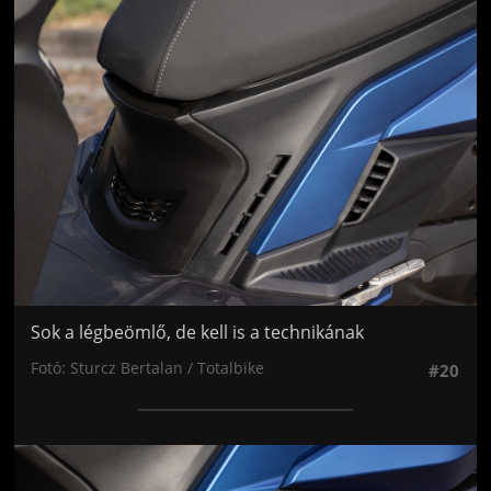
Jön még kép!
Sok a légbeömlő, de kell is a technikának
Fotó: Sturcz Bertalan / Totalbike
#20
Jön még kép!