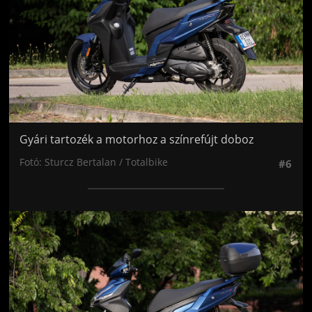
Gyári tartozék a motorhoz a színrefújt doboz
Fotó: Sturcz Bertalan / Totalbike
#6
Jön még kép!