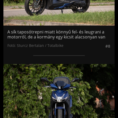
A sík taposótrepni miatt könnyű fel- és leugrani a
motorról, de a kormány egy kicsit alacsonyan van
Fotó: Sturcz Bertalan / Totalbike
#8
Jön még kép!