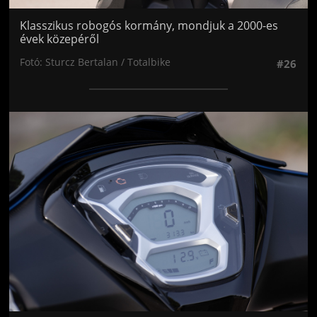
Klasszikus robogós kormány, mondjuk a 2000-es
évek közepéről
Fotó: Sturcz Bertalan / Totalbike
#26
Jön még kép!