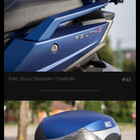
Fotó: Sturcz Bertalan / Totalbike
#33
Jön még kép!