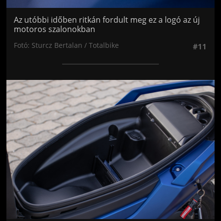
Az utóbbi időben ritkán fordult meg ez a logó az új
motoros szalonokban
Fotó: Sturcz Bertalan / Totalbike
#11
Jön még kép!