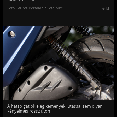
Fotó: Sturcz Bertalan / Totalbike
#14
Jön még kép!
A hátsó gátlók elég kemények, utassal sem olyan
kényelmes rossz úton