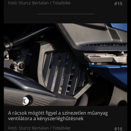
Fotó: Sturcz Bertalan / Totalbike
#15
Jön még kép!
A rácsok mögött figyel a színezetlen műanyag
ventilátora a kényszerléghűtésnek
Fotó: Sturcz Bertalan / Totalbike
#16