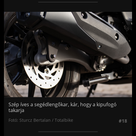
Jön még kép!
Szép íves a segédlengőkar, kár, hogy a kipufogó
takarja
Fotó: Sturcz Bertalan / Totalbike
#18