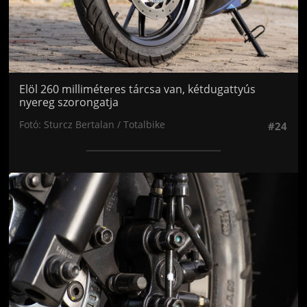
Elöl 260 milliméteres tárcsa van, kétdugattyús
nyereg szorongatja
Fotó: Sturcz Bertalan / Totalbike
#24
Jön még kép!