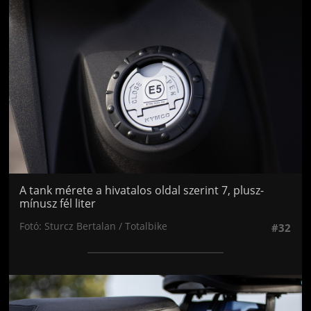
A tank mérete a hivatalos oldal szerint 7, plusz-
mínusz fél liter
Fotó: Sturcz Bertalan / Totalbike
#32
Jön még kép!