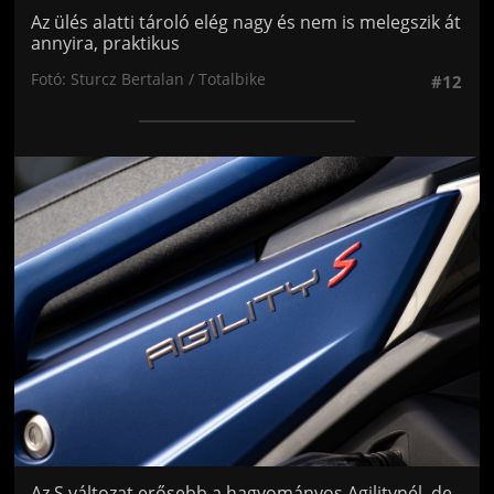
Az ülés alatti tároló elég nagy és nem is melegszik át
annyira, praktikus
Fotó: Sturcz Bertalan / Totalbike
#12
Jön még kép!
Az S változat erősebb a hagyományos Agilitynél, de