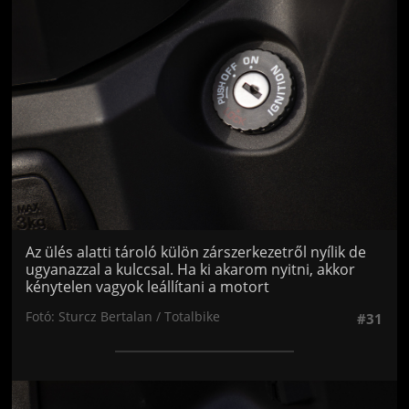
Az ülés alatti tároló külön zárszerkezetről nyílik de
ugyanazzal a kulccsal. Ha ki akarom nyitni, akkor
kénytelen vagyok leállítani a motort
Fotó: Sturcz Bertalan / Totalbike
#31
Jön még kép!