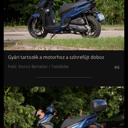
Gyári tartozék a motorhoz a színrefújt doboz
Fotó: Sturcz Bertalan / Totalbike
#6
Jön még kép!