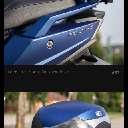
Fotó: Sturcz Bertalan / Totalbike
#33
Jön még kép!