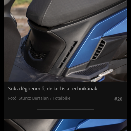
Jön még kép!
Sok a légbeömlő, de kell is a technikának
Fotó: Sturcz Bertalan / Totalbike
#20
Jön még kép!