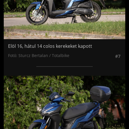
Elöl 16, hátul 14 colos kerekeket kapott
Fotó: Sturcz Bertalan / Totalbike
#7
Jön még kép!