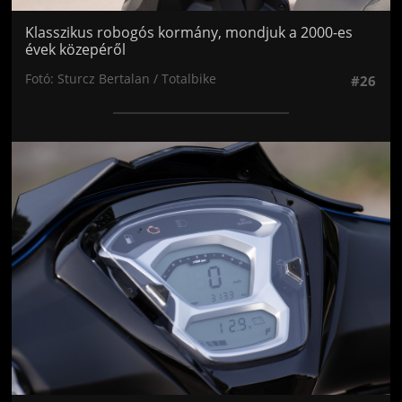
Klasszikus robogós kormány, mondjuk a 2000-es
évek közepéről
Fotó: Sturcz Bertalan / Totalbike
#26
Jön még kép!