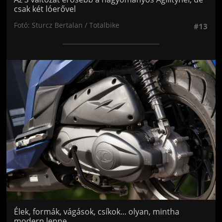
csak két lóerővel
Fotó: Sturcz Bertalan / Totalbike
#13
Jön még kép!
Élek, formák, vágások, csíkok... olyan, mintha
modern lenne