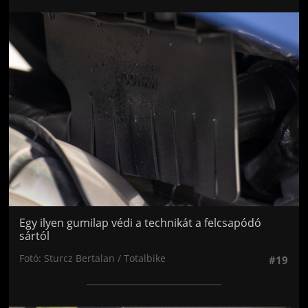
Jön még kép!
Egy ilyen gumilap védi a technikát a felcsapódó
sártól
Fotó: Sturcz Bertalan / Totalbike
#19