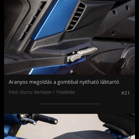
Aranyos megoldás a gombbal nyitható lábtartó
Fotó: Sturcz Bertalan / Totalbike
#21
Jön még kép!