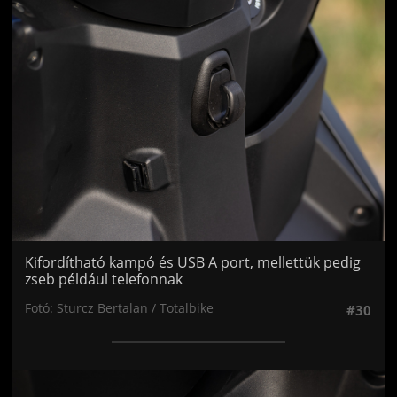
Jön még kép!
Kifordítható kampó és USB A port, mellettük pedig
zseb például telefonnak
Fotó: Sturcz Bertalan / Totalbike
#30
Jön még kép!