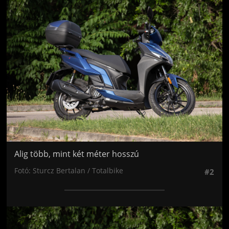
Jön még kép!
Alig több, mint két méter hosszú
Fotó: Sturcz Bertalan / Totalbike
#2
Jön még kép!