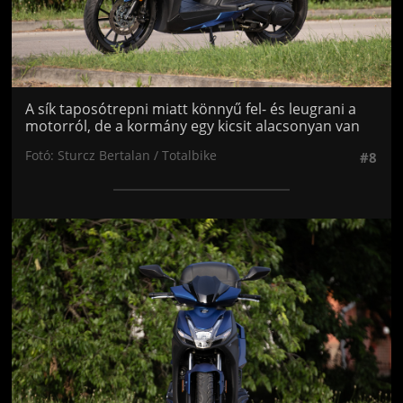
A sík taposótrepni miatt könnyű fel- és leugrani a
motorról, de a kormány egy kicsit alacsonyan van
Fotó: Sturcz Bertalan / Totalbike
#8
Jön még kép!