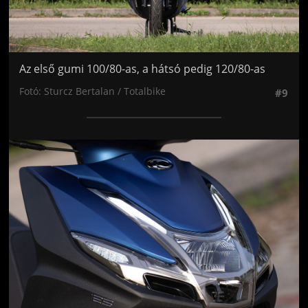
Az első gumi 100/80-as, a hátsó pedig 120/80-as
Fotó: Sturcz Bertalan / Totalbike
#9
Jön még kép!