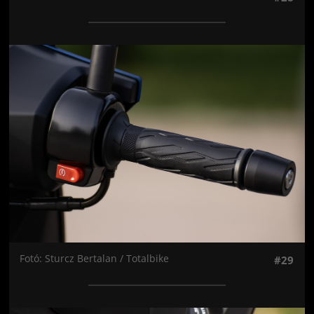
Jön még kép!
Fotó: Sturcz Bertalan / Totalbike
#29