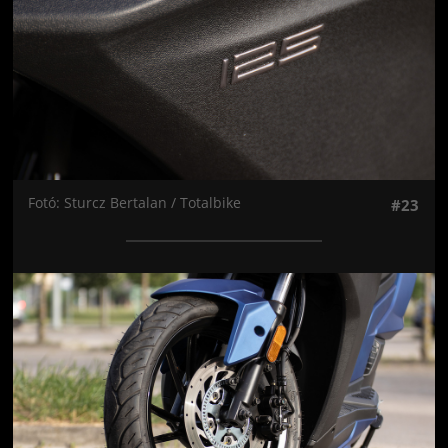
Fotó: Sturcz Bertalan / Totalbike
#23
Jön még kép!