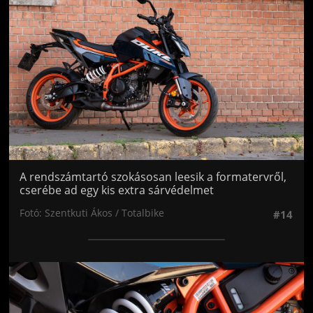
A rendszámtartó szokásosan leesik a formatervről,
cserébe ad egy kis extra sárvédelmet
Fotó: Szentkuti Ákos / Totalbike
#14
Jön még kép!