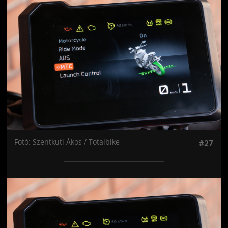
Jön még kép!
Fotó: Szentkuti Ákos / Totalbike
#27
Jön még kép!