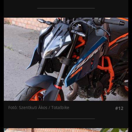
Jön még kép!
Fotó: Szentkuti Ákos / Totalbike
#12