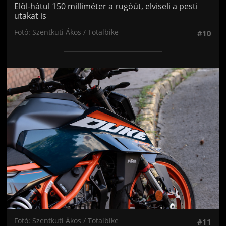
Elöl-hátul 150 milliméter a rugóút, elviseli a pesti
utakat is
Fotó: Szentkuti Ákos / Totalbike
#10
Jön még kép!
Fotó: Szentkuti Ákos / Totalbike
#11