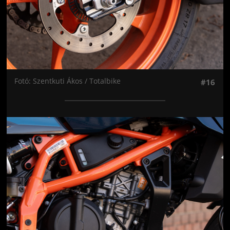
Fotó: Szentkuti Ákos / Totalbike
#16
Jön még kép!