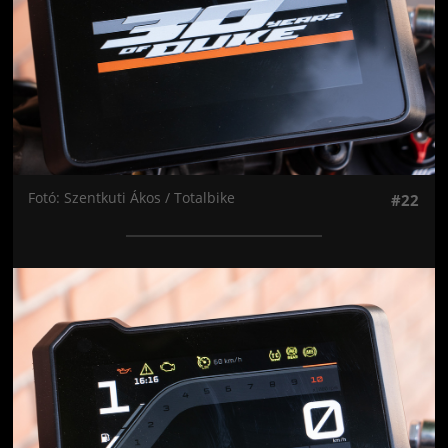
Fotó: Szentkuti Ákos / Totalbike
#22
Jön még kép!