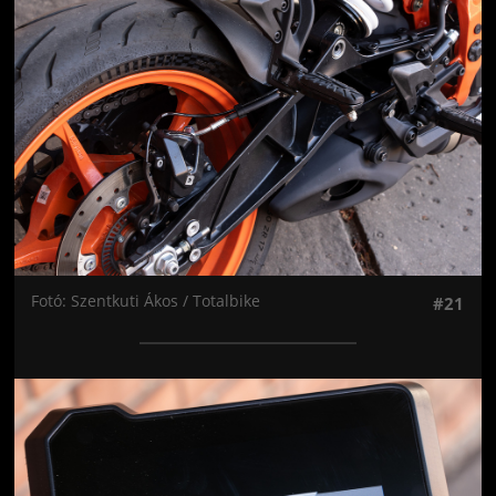
Fotó: Szentkuti Ákos / Totalbike
#21
Jön még kép!