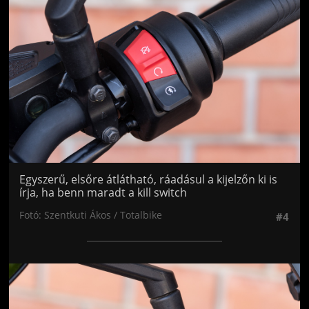
Egyszerű, elsőre átlátható, ráadásul a kijelzőn ki is
írja, ha benn maradt a kill switch
Fotó: Szentkuti Ákos / Totalbike
#4
Jön még kép!