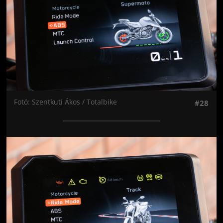
Fotó: Szentkuti Ákos / Totalbike
#28
Jön még kép!