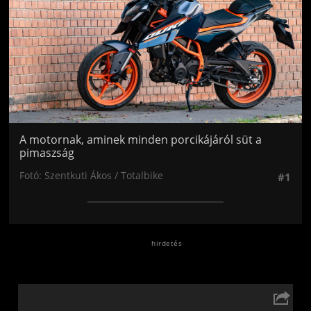
A motornak, aminek minden porcikájáról süt a
pimaszság
Fotó: Szentkuti Ákos / Totalbike
#1