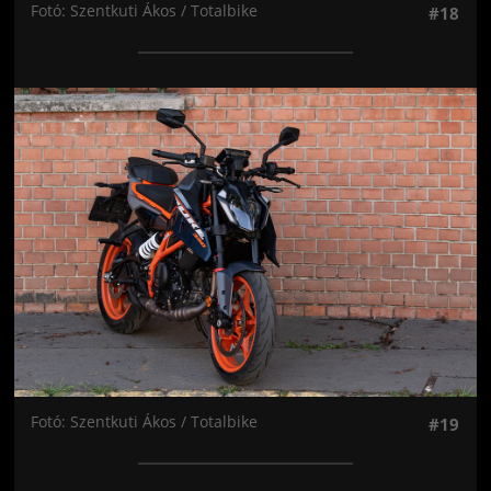
Fotó: Szentkuti Ákos / Totalbike
#18
Jön még kép!
Fotó: Szentkuti Ákos / Totalbike
#19