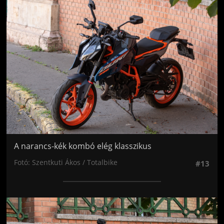
Jön még kép!
A narancs-kék kombó elég klasszikus
Fotó: Szentkuti Ákos / Totalbike
#13
Jön még kép!