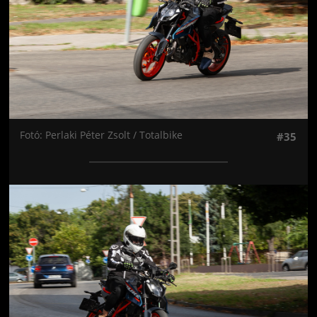
Fotó: Perlaki Péter Zsolt / Totalbike
#35
Jön még kép!