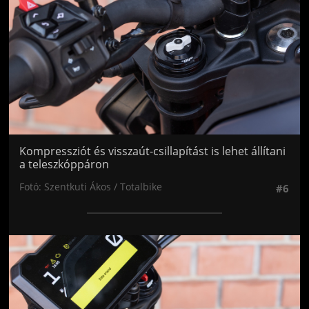
Kompressziót és visszaút-csillapítást is lehet állítani
a teleszkóppáron
Fotó: Szentkuti Ákos / Totalbike
#6
Jön még kép!