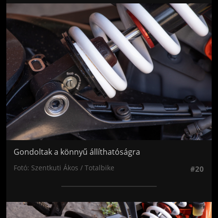
Jön még kép!
Gondoltak a könnyű állíthatóságra
Fotó: Szentkuti Ákos / Totalbike
#20
Jön még kép!