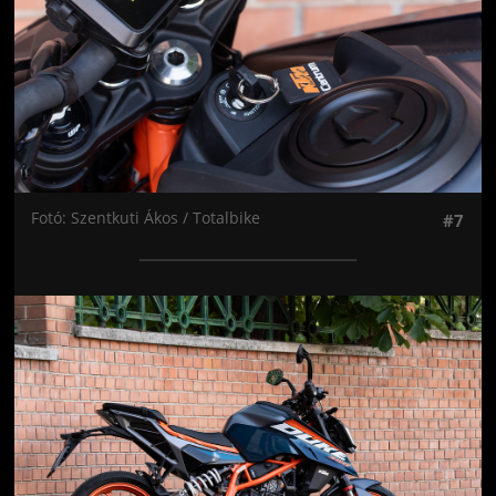
Fotó: Szentkuti Ákos / Totalbike
#7
Jön még kép!