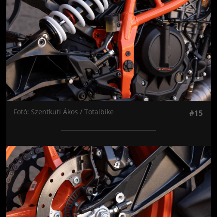
Fotó: Szentkuti Ákos / Totalbike
#15
Jön még kép!