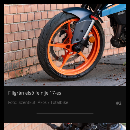
Jön még kép!
Filigrán első felnije 17-es
Fotó: Szentkuti Ákos / Totalbike
#2