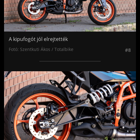
A kipufogót jól elrejtették
Fotó: Szentkuti Ákos / Totalbike
#8
Jön még kép!