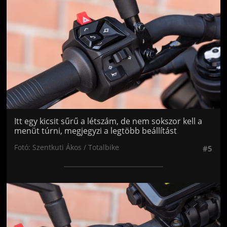
Itt egy kicsit sűrű a létszám, de nem sokszor kell a
menüt túrni, megjegyzi a legtöbb beállítást
Fotó: Szentkuti Ákos / Totalbike
#5
Jön még kép!