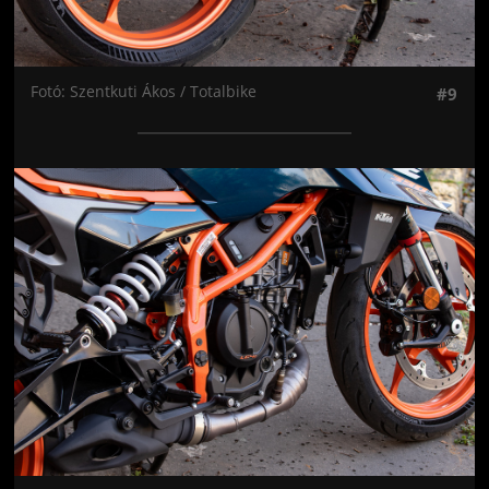
Fotó: Szentkuti Ákos / Totalbike
#9
Jön még kép!