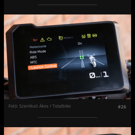
Jön még kép!
Fotó: Szentkuti Ákos / Totalbike
#26