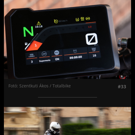
Jön még kép!
Fotó: Szentkuti Ákos / Totalbike
#33
Jön még kép!