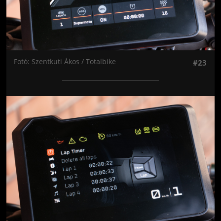
Fotó: Szentkuti Ákos / Totalbike
#23
Jön még kép!