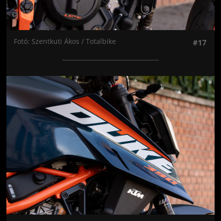
Fotó: Szentkuti Ákos / Totalbike
#17
Jön még kép!