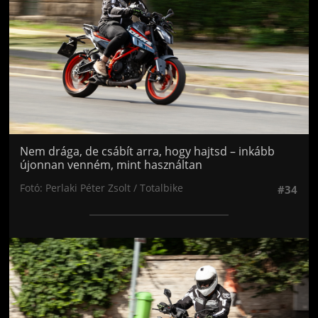
Nem drága, de csábít arra, hogy hajtsd – inkább
újonnan venném, mint használtan
Fotó: Perlaki Péter Zsolt / Totalbike
#34
Jön még kép!