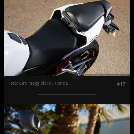
Jön még kép!
Fotó: Ciro Meggiolaro / Honda
#17
Jön még kép!