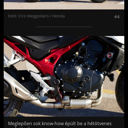
Fotó: Ciro Meggiolaro / Honda
#4
Jön még kép!
Meglepően sok know-how épült be a hétötvenes