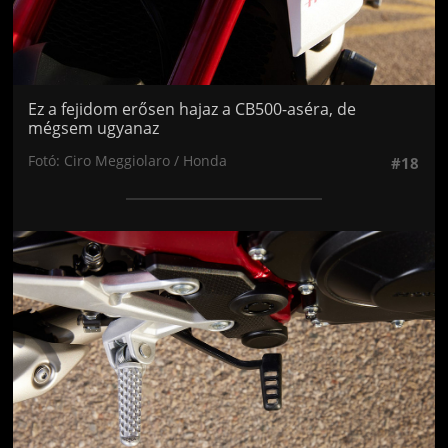
Ez a fejidom erősen hajaz a CB500-aséra, de
mégsem ugyanaz
Fotó: Ciro Meggiolaro / Honda
#18
Jön még kép!