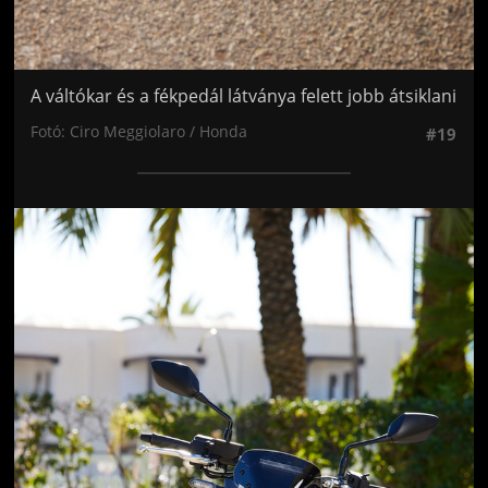
A váltókar és a fékpedál látványa felett jobb átsiklani
Fotó: Ciro Meggiolaro / Honda
#19
Jön még kép!