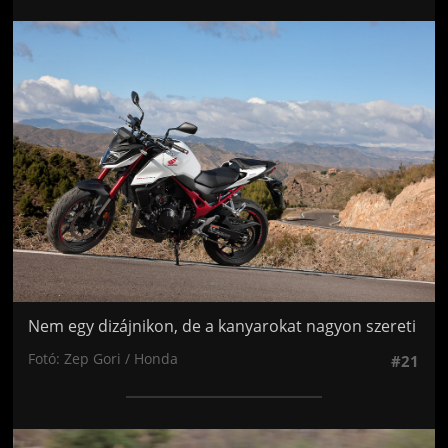
Jön még kép!
Nem egy dizájnikon, de a kanyarokat nagyon szereti
Fotó: Zep Gori / Honda
#21