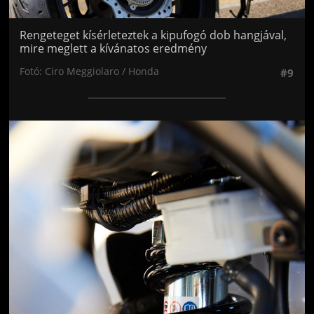
Rengeteget kísérleteztek a kipufogó dob hangjával,
mire meglett a kívánatos eredmény
Fotó: Ciro Meggiolaro / Honda
#9
Jön még kép!