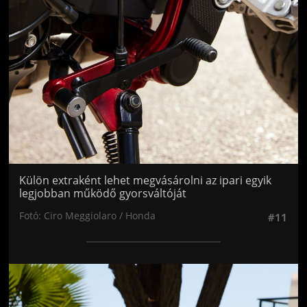
Külön extraként lehet megvásárolni az ipari egyik
legjobban működő gyorsváltóját
Fotó: Ciro Meggiolaro / Honda
#11
Jön még kép!