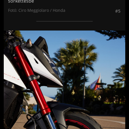
sorkettesbe
Fotó: Ciro Meggiolaro / Honda
#5
Jön még kép!