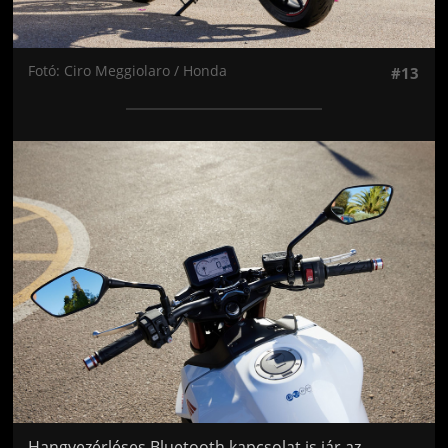
Fotó: Ciro Meggiolaro / Honda
#13
Jön még kép!
Hangvezérléses Bluetooth kapcsolat is jár az