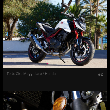
Jön még kép!
Fotó: Ciro Meggiolaro / Honda
#2
Jön még kép!