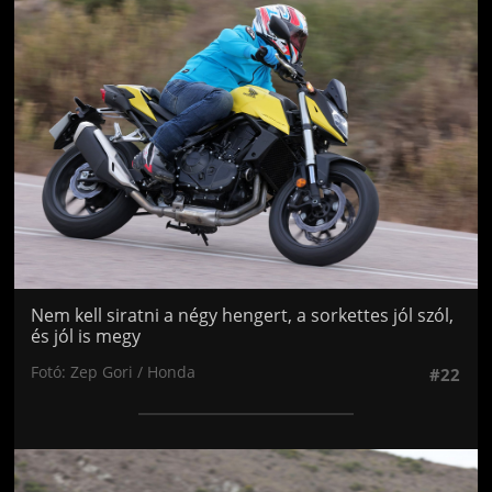
Jön még kép!
Nem kell siratni a négy hengert, a sorkettes jól szól,
és jól is megy
Fotó: Zep Gori / Honda
#22
Jön még kép!