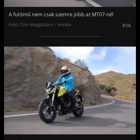
A futómű nem csak szemre jobb az MT07-nél
Fotó: Ciro Meggiolaro / Honda
#26
Jön még kép!