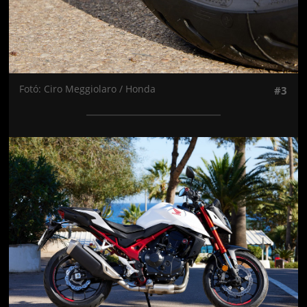
Fotó: Ciro Meggiolaro / Honda
#3
Jön még kép!