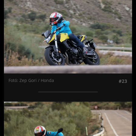
Fotó: Zep Gori / Honda
#23
Jön még kép!