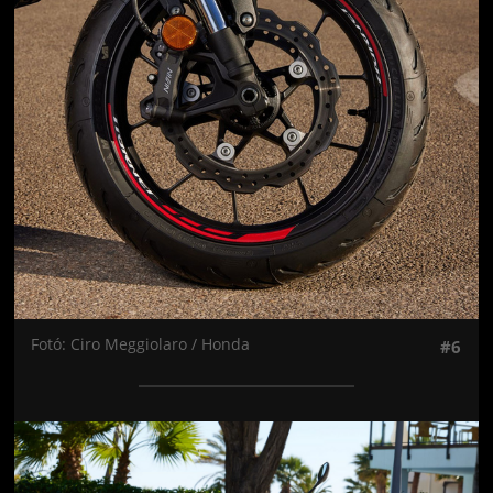
Fotó: Ciro Meggiolaro / Honda
#6
Jön még kép!